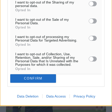
στο νοτιότερο άκρο της Δωδεκανήσου
I want to opt-out of the Sharing of my
personal data.
και της Ελλάδας
Opted In
• Ο πρόεδρος του συλλόγου Νίκος Μαγιάφης μίλησε στο
I want to opt-out of the Sale of my
emakedonia.gr για τις δυσκολίες που αντιμετωπίζουν
Personal Data.
στο ακριτικό νησί, αλλά και για τη θέα που κόβει την
Opted In
ανάσα ...
I want to opt-out of processing my
Personal Data for Targeted Advertising.
Opted In
22.02.25, 14:58
I want to opt-out of Collection, Use,
Retention, Sale, and/or Sharing of my
Personal Data that Is Unrelated with the
Purposes for which it was collected.
Opted In
CONFIRM
Data Deletion
Data Access
Privacy Policy