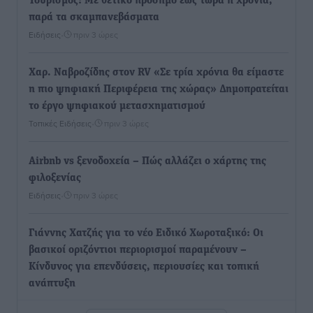
Τουρισμός: Με θετικό πρόσημο έως τώρα η χρονιά,
παρά τα σκαμπανεβάσματα
Ειδήσεις
•
πριν 3 ώρες
Χαρ. Ναβροζίδης στον RV «Σε τρία χρόνια θα είμαστε
η πιο ψηφιακή Περιφέρεια της χώρας» Δημοπρατείται
το έργο ψηφιακού μετασχηματισμού
Τοπικές Ειδήσεις
•
πριν 3 ώρες
Airbnb vs ξενοδοχεία – Πώς αλλάζει ο χάρτης της
φιλοξενίας
Ειδήσεις
•
πριν 3 ώρες
Γιάννης Χατζής για το νέο Ειδικό Χωροταξικό: Οι
βασικοί οριζόντιοι περιορισμοί παραμένουν –
Κίνδυνος για επενδύσεις, περιουσίες και τοπική
ανάπτυξη
Τοπικές Ειδήσεις
•
πριν 3 ώρες