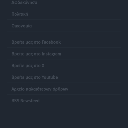
Δωδεκάνησα
Πολιτική
Πάνθηρες: Ξεκίνησαν αισιόδοξοι για την παρθενική
“πτήση” τους
Οικονομία
Αθλητικά
•
πριν 19 ώρες
Βρείτε μας στο Facebook
Άρης Αρχαγγέλου: Στο πλευρό του άτυχου Ιάκωβου
Θωμά
Βρείτε μας στο Instagram
Αθλητικά
•
πριν 19 ώρες
Βρείτε μας στο X
Φοίβος: Η μεγάλη επιστροφή του Μπρένο Σαλβατιέρα
Βρείτε μας στο Youtube
Αθλητικά
•
πριν 19 ώρες
Αρχείο παλαιότερων άρθρων
Κλεάνθης: Έτοιμες οι κάρτες διαρκείας της νέας
RSS Newsfeed
σεζόν
Αθλητικά
•
πριν 19 ώρες
Ατρόμητος Διμυλιάς: Ο Μαργαρίτης και μία