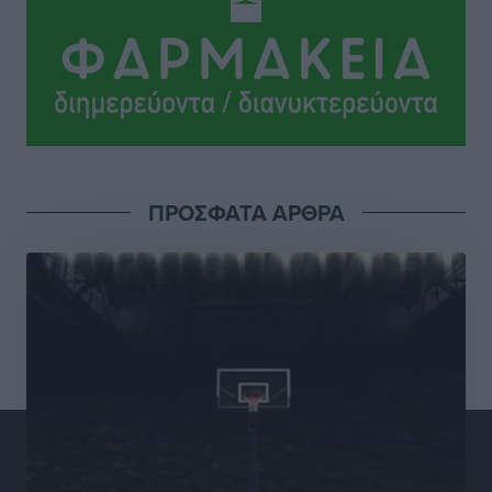
Καρελλάκη
Αθλητικά
•
πριν 2 ώρες
Πρωτάθλημα Καλαθοσφαίρισης Δικηγορικών
Συλλόγων Ελλάδας και Κύπρου: Η Ρόδος φιλοξένησε
με επιτυχία την 17η διοργάνωση
Αθλητικά
•
πριν 2 ώρες
ΠΡΟΣΦΑΤΑ ΑΡΘΡΑ
Φοιτητική στέγη: «Φωτιά» τα ενοίκια σε Αθήνα και
Θεσσαλονίκη – Έως 800 ευρώ στο Ρέθυμνο
Ειδήσεις
•
πριν 3 ώρες
Η Τουρκία σε νέο «κρεσέντο» προκλήσεων στο Αιγαίο
με 18 παραβάσεις και παραβιάσεις
Ειδήσεις
•
πριν 3 ώρες
Θερινές εκπτώσεις 2026 έως τις 31 Αυγούστου – Τι