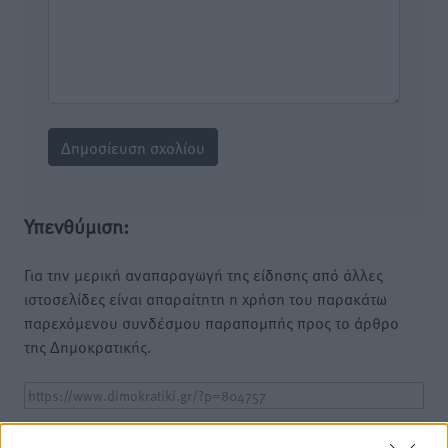
Υπενθύμιση:
Για την μερική αναπαραγωγή της είδησης από άλλες
ιστοσελίδες είναι απαραίτητη η χρήση του παρακάτω
παρεχόμενου συνδέσμου παραπομπής προς το άρθρο
της Δημοκρατικής.