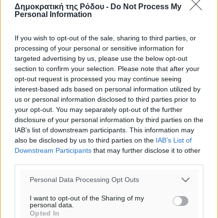
Δημοκρατική της Ρόδου -
Do Not Process My
o καιρός τώρα:
Personal Information
28
°
αίθριος καιρός
If you wish to opt-out of the sale, sharing to third parties, or
processing of your personal or sensitive information for
73
%
targeted advertising by us, please use the below opt-out
10
km/h
section to confirm your selection. Please note that after your
Δ-ΒΔ
opt-out request is processed you may continue seeing
29
30
°/
°
interest-based ads based on personal information utilized by
06:18
us or personal information disclosed to third parties prior to
20:06
your opt-out. You may separately opt-out of the further
disclosure of your personal information by third parties on the
πρόγνωση:
IAB’s list of downstream participants. This information may
33
°
also be disclosed by us to third parties on the
IAB’s List of
ΚΥ
Downstream Participants
that may further disclose it to other
30
°
third parties.
ΔΕ
29
Personal Data Processing Opt Outs
°
ΤΡ
I want to opt-out of the Sharing of my
28
°
personal data.
Opted In
ΤΕ