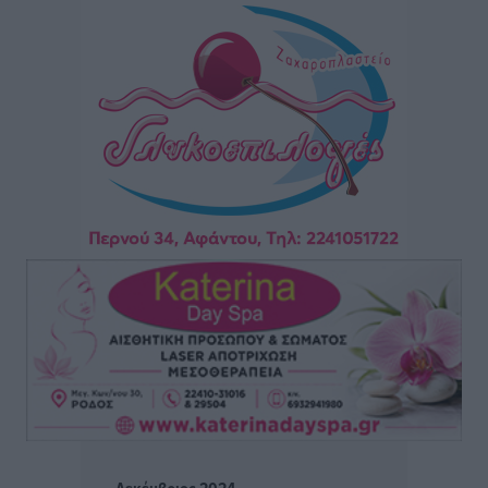
εξαήμερο και άδειες
Ειδήσεις
•
πριν 58 λεπτά
Πλούσιο πολιτιστικό πρόγραμμα τον Αύγουστο από
τον Δήμο Ρόδου
Πολιτιστικά
•
πριν 1 ώρα
Βασίλης Υψηλάντης: Ξεμπλοκάρει η έκδοση και
παραχώρηση οριστικών τίτλων κυριότητας για 224
εργατικές κατοικίες στη Ρόδο
Τοπικές Ειδήσεις
•
πριν 1 ώρα
ΣΕΓΑΣ: Πιστώθηκαν τα έξοδα μετακίνησης του
Πανελληνίου Πρωταθλήματος Κ20 στα σωματεία
Αθλητικά
•
πριν 1 ώρα
Ευρωπαϊκό Πρωτάθλημα Στίβου: Πότε αγωνίζονται η