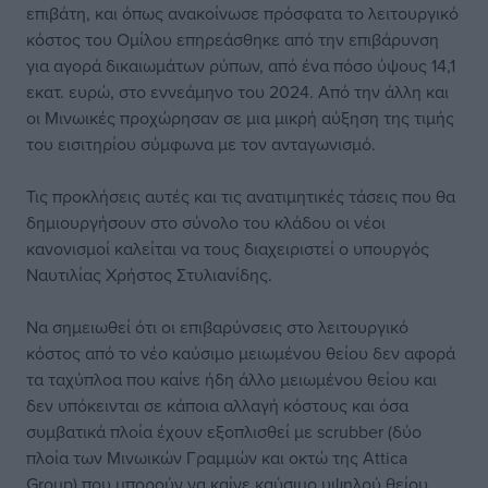
επιβάτη, και όπως ανακοίνωσε πρόσφατα το λειτουργικό
κόστος του Ομίλου επηρεάσθηκε από την επιβάρυνση
για αγορά δικαιωμάτων ρύπων, από ένα πόσο ύψους 14,1
εκατ. ευρώ, στο εννεάμηνο του 2024. Από την άλλη και
οι Μινωικές προχώρησαν σε μια μικρή αύξηση της τιμής
του εισιτηρίου σύμφωνα με τον ανταγωνισμό.
Τις προκλήσεις αυτές και τις ανατιμητικές τάσεις που θα
δημιουργήσουν στο σύνολο του κλάδου οι νέοι
κανονισμοί καλείται να τους διαχειριστεί ο υπουργός
Ναυτιλίας Χρήστος Στυλιανίδης.
Να σημειωθεί ότι οι επιβαρύνσεις στο λειτουργικό
κόστος από το νέο καύσιμο μειωμένου θείου δεν αφορά
τα ταχύπλοα που καίνε ήδη άλλο μειωμένου θείου και
δεν υπόκεινται σε κάποια αλλαγή κόστους και όσα
συμβατικά πλοία έχουν εξοπλισθεί με scrubber (δύο
πλοία των Μινωικών Γραμμών και οκτώ της Attica
Group) που μπορούν να καίνε καύσιμο υψηλού θείου.