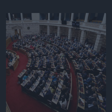
βλέμμα στη ΔΕΘ και τις εκλογές του 2027
Ειδήσεις
•
πριν 11 ώρες
Γ. Χατζημάρκος από το Μέγαρο Μαξίμου: “Ο
τουρισμός μπορεί να γίνει ο μεγαλύτερος πελάτης της
ελληνικής βιομηχανίας”
Τοπικές Ειδήσεις
•
πριν 11 ώρες
Έρευνα ΕΟΤ: Οι Ευρωπαίοι ταξιδιώτες «ψηφίζουν»
Ελλάδα
Ειδήσεις
•
πριν 12 ώρες
Άκυρες οι εγκύκλιοι που δεν αναρτώνται,
υποχρεωτική η δημοσίευσή τους από την 1η
Οκτωβρίου
Ειδήσεις
•
πριν 12 ώρες
Καύσιμα: «Καίνε» οι τιμές και στα νησιά μας – Γιατί