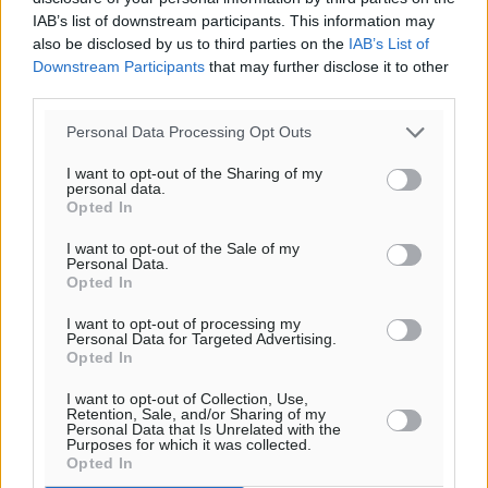
IAB’s list of downstream participants. This information may
Τι αλλάζει το χωροταξικό στις τουριστικές επενδύσεις
also be disclosed by us to third parties on the
IAB’s List of
Τοπικές Ειδήσεις
•
πριν 4 ώρες
Downstream Participants
that may further disclose it to other
third parties.
ΥΠΑΑΤ: 12,5 εκατ. ευρώ στις 13 Περιφέρειες για μέτρα
Personal Data Processing Opt Outs
βιοασφάλειας
Τοπικές Ειδήσεις
•
πριν 5 ώρες
I want to opt-out of the Sharing of my
personal data.
Opted In
Ποιοι φοιτητές μπορούν να λάβουν ενίσχυση για
I want to opt-out of the Sale of my
στέγη έως 2.500 ευρώ
Personal Data.
Ειδήσεις
•
πριν 5 ώρες
Opted In
I want to opt-out of processing my
«Γιατί οι Τούρκοι συρρέουν στα ελληνικά νησιά»:
Personal Data for Targeted Advertising.
Opted In
Τουρκική εφημερίδα εξηγεί τους λόγους που οι
γείτονες προτιμούν την Ελλάδα για διακοπές
I want to opt-out of Collection, Use,
Retention, Sale, and/or Sharing of my
Τοπικές Ειδήσεις
•
πριν 5 ώρες
Personal Data that Is Unrelated with the
Purposes for which it was collected.
Opted In
«Μουσικό Ταξίδι στο Αιγαίο»: Η Ρόδος έγραψε μια