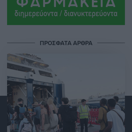
Αθλητικά
•
πριν 10 ώρες
Ροδήλιος: Ο απολογισμός από το Πανελλήνιο
Πρωτάθλημα Πίστας
Αθλητικά
•
πριν 10 ώρες
ΠΡΟΣΦΑΤΑ ΑΡΘΡΑ
Διαγόρας: Μετεγγραφικό ντεμαράζ
Αθλητικά
•
πριν 10 ώρες
Γ.Σ. Διαγόρας: Εντατική προετοιμασία και επιστροφή
Ρίζου στις Ακαδημίες
Αθλητικά
•
πριν 10 ώρες
Εθνική Ανδρών: Ραντεβού στο Telekom Center Athens
Αθλητικά
•
πριν 10 ώρες
ΕΠΟ: Απέσυρε τη στήριξή της στην υποψηφιότητα