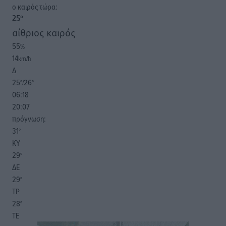
o καιρός τώρα:
25
°
αίθριος καιρός
55
%
14
km/h
Δ
25
26
°/
°
06:18
20:07
πρόγνωση:
31
°
ΚΥ
29
°
ΔΕ
29
°
ΤΡ
28
°
ΤΕ