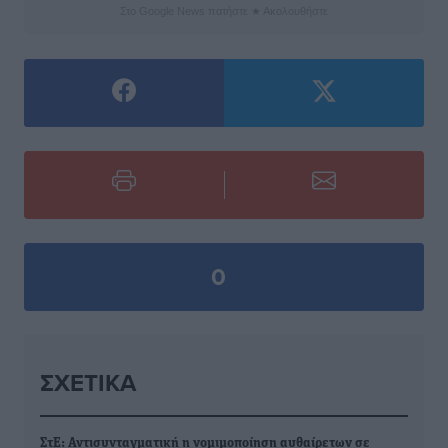
Στο Google News πατήστε ★ Ακολουθήστε
0
ΣΧΕΤΙΚΆ
ΣτΕ: Αντισυνταγματική η νομιμοποίηση αυθαίρετων σε