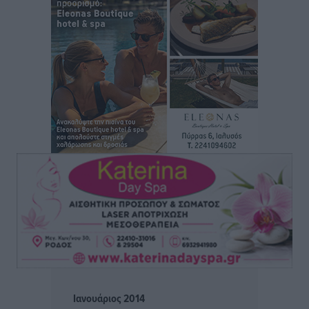
Άρης Αρχαγγέλου: Στο πλευρό του άτυχου Ιάκωβου
Θωμά
Αθλητικά
•
πριν 6 ώρες
Φοίβος: Η μεγάλη επιστροφή του Μπρένο Σαλβατιέρα
Αθλητικά
•
πριν 6 ώρες
Κλεάνθης: Έτοιμες οι κάρτες διαρκείας της νέας
σεζόν
Αθλητικά
•
πριν 6 ώρες
Ατρόμητος Διμυλιάς: Ο Μαργαρίτης και μία
αδιαπραγμάτευτη φιλοσοφία
Αθλητικά
•
πριν 6 ώρες
Γ.Σ. Διαγόρας: Επέστρεψε στις Ακαδημίες η Ειρήνη
Ιανουάριος 2014
Παπαεμμανουήλ