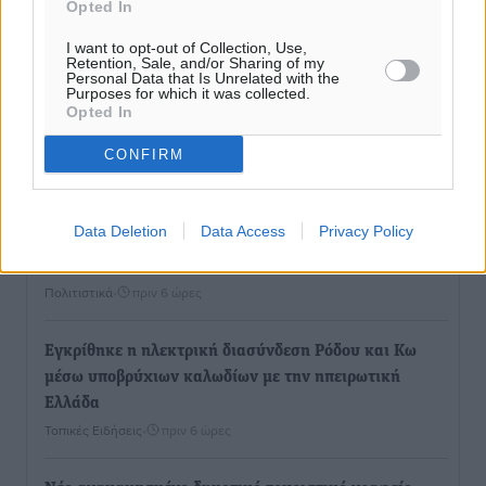
Opted In
I want to opt-out of Collection, Use,
Ροή ειδήσεων
Retention, Sale, and/or Sharing of my
Personal Data that Is Unrelated with the
Purposes for which it was collected.
Opted In
Η Meridiam ξεκλειδώνει τις έρευνες βυθού στη
θαλάσσια περιοχή Κάσου και Καρπάθου
CONFIRM
Τοπικές Ειδήσεις
•
πριν 5 ώρες
Data Deletion
Data Access
Privacy Policy
Παρουσίαση βιβλίου του Α. Χατζημιχαήλ – Τιμητική
εκδήλωση για τους αυτοδιοικητικούς της Κω
Πολιτιστικά
•
πριν 6 ώρες
Εγκρίθηκε η ηλεκτρική διασύνδεση Ρόδου και Κω
μέσω υποβρύχιων καλωδίων με την ηπειρωτική
Ελλάδα
Τοπικές Ειδήσεις
•
πριν 6 ώρες