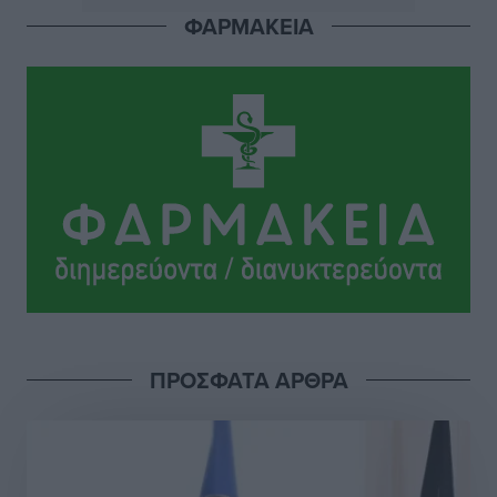
Αθλητικά
•
πριν 9 ώρες
ΦΑΡΜΑΚΕΙΑ
Ιππότες: Με το βλέμμα στραμμένο στο μέλλον
Αθλητικά
•
πριν 9 ώρες
ΠΑΜΕ ΣΤΟΙΧΗΜΑ: Περισσότερα από 95 εκατομμύρια
ευρώ σε κέρδη μοίρασε τον Ιούλιο
Αθλητικά
•
πριν 9 ώρες
Ολοκλήρωση του έργου αναβάθμισης των
υποδομών του Νεστορίδειου Μελάθρου
Τοπικές Ειδήσεις
•
πριν 9 ώρες
ΠΡΟΣΦΑΤΑ ΑΡΘΡΑ
Γ.Σ. Διαγόρας: Στα «κυανέρυθρα» ο Janni Pembe
Αθλητικά
•
πριν 11 ώρες
Σύλληψη 21χρονου για ναρκωτικά στη Ρόδο