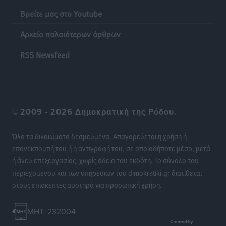
Βρείτε μας στο Youtube
Ακρίβεια: Σημαντικές οι διατακτικές σίτισης για 3
στους 4 εργαζομένους
Αρχείο παλαιότερων άρθρων
Ειδήσεις
•
πριν 16 ώρες
RSS Newsfeed
Κινητοποίηση της Πυροσβεστικής στην Κάρπαθο, για
τη φωτιά στην περιοχή Σάνταλο
Τοπικές Ειδήσεις
•
πριν 16 ώρες
©
2009 - 2026 Δημοκρατική της Ρόδου.
Η Ρόδος μπαίνει στη διεκδίκηση για τη Μεσογειακή
Πρωτεύουσα Πολιτισμού και Διαλόγου 2028
Όλα τα δικαιώματα δεσμευμένα. Απαγορεύεται η χρήση ή
Τοπικές Ειδήσεις
•
πριν 16 ώρες
επανεκπομπή του ή η αντιγραφή του, σε οποιοδήποτε μέσο, μετά
ή άνευ επεξεργασίας, χωρίς άδεια του εκδότη. Το σύνολο του
περιεχομένου και των υπηρεσιών του dimokratiki.gr διατίθεται
Σύμη: Στον 8ο αγνοούμενο Γερμανό τουρίστα ανήκει η
στους επισκέπτες αυστηρά για προσωπική χρήση.
σορός που εντοπίστηκε
Τοπικές Ειδήσεις
•
πριν 16 ώρες
MHT: 232004
Η σιωπηρή παράταση του Ταμείου Ανάκαμψης για