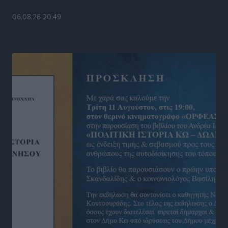
Στίβος: Οι βαθμολογίες των συλλόγων της
06.08.26 20:49
Δωδεκανήσου
Αθλητικά
•
πριν 12 ώρες
Νέες ταυτότητες: Ποιοι πρέπει να τις αλλάξουν άμεσα
και ποιοι όχι
Ειδήσεις
•
πριν 12 ώρες
Στον Ιπποκράτη η Μαρία Βλάχου
Αθλητικά
•
πριν 12 ώρες
Οικονομική ενίσχυση για συντήρηση στο κλειστό της
Καρπάθου
Αθλητικά
•
πριν 12 ώρες
Στάθης Αντωνάς: Ένα βήμα πριν από επαγγελματικό
συμβόλαιο πυγμαχίας με MTGP και BXGP για Ευρώπη