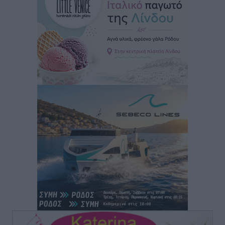
Αυτοκίνητο μπήκε παράνομα σε μονόδρομο στο
Μαστιχάρι – Αναποδογύρισε όχημα με μητέρα και
5χρονο παιδί
Τοπικές Ειδήσεις
•
πριν 8 ώρες
“Η Ευρώπη αντιμετώπιζε το προσφυγικό σαν ταινία
τρόμου” – Η συγκλονιστική μαρτυρία της Χαρούλας
Γιασιράνη στον RV για τα γεγονότα που οδήγησαν στο
Σύμφωνο της Λέρου
Τοπικές Ειδήσεις
•
πριν 8 ώρες
Συναυλία με τον Γιάννη Κότσιρα στις 21 Αυγούστου
Πολιτιστικά
•
πριν 8 ώρες
Έκτακτη συνεδρίαση της Δημοτικής Επιτροπής Ρόδου
αύριο Παρασκευή 7 Αυγούστου
Τοπικές Ειδήσεις
•
πριν 8 ώρες