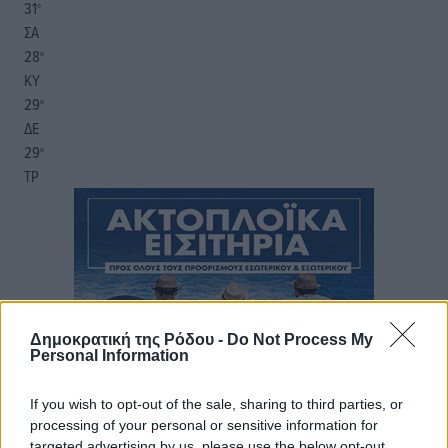
31
°
ΣΑ
28
°
ΚΥ
29
°
ΔΕ
29
°
ΤΡ
Δημοκρατική της Ρόδου -
Do Not Process My
Personal Information
If you wish to opt-out of the sale, sharing to third parties, or
processing of your personal or sensitive information for
targeted advertising by us, please use the below opt-out