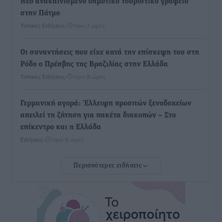
Νέο ανακαινισμένο δημοτικό τουριστικό γραφείο
στην Πάτμο
Τοπικές Ειδήσεις
•
πριν 7 ώρες
Οι συναντήσεις που είχε κατά την επίσκεψη του στη
Ρόδο ο Πρέσβης της Βραζιλίας στην Ελλάδα
Τοπικές Ειδήσεις
•
πριν 8 ώρες
Γερμανική αγορά: Έλλειψη προσιτών ξενοδοχείων
απειλεί τη ζήτηση για πακέτα διακοπών – Στο
επίκεντρο και η Ελλάδα
Ειδήσεις
•
πριν 8 ώρες
Περισσότερες ειδήσεις
Νέο ξενοδοχείο στη Ρόδο για την H Hotels –
Χατζηλαζάρου – Προχωρά καινούργιο ξενοδοχείο
στην Κω
Τοπικές Ειδήσεις
•
πριν 8 ώρες