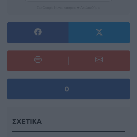
Στο Google News πατήστε ★ Ακολουθήστε
0
ΣΧΕΤΙΚΆ