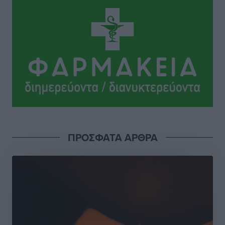
Οδηγός στη Ρόδο τράκαρε σταθμευμένο αυτοκίνητο,
παρέσυρε 72χρονο και διέφυγε
Τοπικές Ειδήσεις
•
πριν 21 ώρες
Το νέο Ειδικό Χωροταξικό για τον Τουρισμό
ξανασχεδιάζει τον επενδυτικό χάρτη της Ρόδου
Τοπικές Ειδήσεις
•
πριν 22 ώρες
Γιάννης Βασιλάκης: «Η Πρωτοβάθμια Φροντίδα
ΠΡΟΣΦΑΤΑ ΑΡΘΡΑ
Υγείας πρέπει να φτάνει σε κάθε γωνιά – Ενισχύουμε
τις δομές, δεν τις αποδυναμώνουμε»
Συνεντεύξεις
•
πριν 22 ώρες
Ιδρυμα Ωνάση: Το όραμα πίσω από τα δύο νέα
σχολεία της Ρόδου
Συνεντεύξεις
•
πριν 22 ώρες