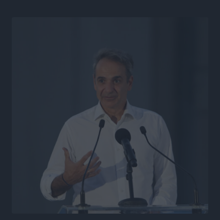
Η υπογεννητικότητα βάζει λουκέτο σε 11 σχολεία
Πρωτοβάθμιας στα Δωδεκάνησα
Ρεπορτάζ
•
πριν 22 ώρες
Κ. Σπανός: Παρά την αυξημένη τουριστική κίνηση, η
αγορά της Ρόδου κινείται κάτω από τις προσδοκίες
Ρεπορτάζ
•
πριν 22 ώρες
Ο λαγοκέφαλος βρήκε επιτέλους τιμή, μένει να βρεθεί
και σχέδιο
Δημο-Κρίσεις
•
πριν 22 ώρες
Το ΠΑΣΟΚ στα Δωδεκάνησα ψάχνει έξι και του
περισσεύουν 14
Δημο-Κρίσεις
•
πριν 22 ώρες