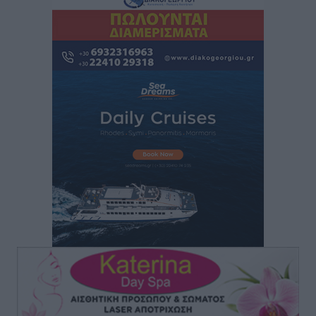
Τα φοιτητικά ενοίκια «τινάζουν στον αέρα» τους
οικογενειακούς προϋπολογισμούς
Ειδήσεις
•
πριν 19 ώρες
Δύο νέοι ξενώνες παραδόθηκαν στις Ένοπλες
Δυνάμεις στη νήσο Ρω
Τοπικές Ειδήσεις
•
πριν 20 ώρες
Συνεχίζεται η έξοδος του Αυγούστου – Πάνω από
34.000 αναχωρούν σήμερα μόνο από τον Πειραιά
Ειδήσεις
•
πριν 20 ώρες
Μόνιμες θέσεις στους παιδικούς σταθμούς: Οι
προϋποθέσεις, η 24μηνη εμπειρία και οι προθεσμίες
για τους δήμους
Τοπικές Ειδήσεις
•
πριν 20 ώρες