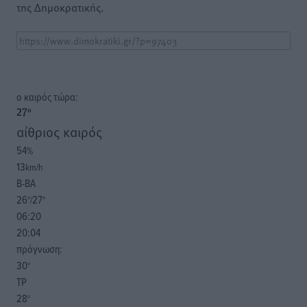
της Δημοκρατικής.
o καιρός τώρα:
27
°
αίθριος καιρός
54
%
13
km/h
Β-ΒΑ
26
27
°/
°
06:20
20:04
πρόγνωση:
30
°
ΤΡ
28
°