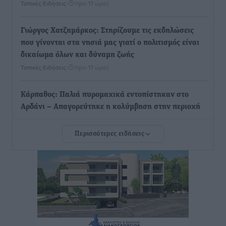
Τοπικές Ειδήσεις
•
πριν 17 ώρες
Γιώργος Χατζημάρκος: Στηρίζουμε τις εκδηλώσεις
που γίνονται στα νησιά μας γιατί ο πολιτισμός είναι
δικαίωμα όλων και δύναμη ζωής
Τοπικές Ειδήσεις
•
πριν 17 ώρες
Κάρπαθος: Παλιά πυρομαχικά εντοπίστηκαν στο
Αρδάνι – Απαγορεύτηκε η κολύμβηση στην περιοχή
Τοπικές Ειδήσεις
•
πριν 18 ώρες
Περισσότερες ειδήσεις
Τουρνάς για φωτιές: «Κανένα περιθώριο
εφησυχασμού» – Σε πλήρη ετοιμότητα ο μηχανισμός
Ειδήσεις
•
πριν 19 ώρες
Καιρός: Επιμένουν οι υψηλές θερμοκρασίες – Ισχυρά
μελτέμια έως 9 μποφόρ, σε «Red Code» 6 περιοχές
Τοπικές Ειδήσεις
•
πριν 19 ώρες