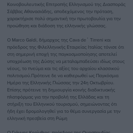
Κοινοβουλευτικής Επιτροπής Ελληνισμού της Διασποράς
Σάββας Αθανασιάδης, αποδεχόμενος την πρόταση,
χαρακτήρισε πολύ σημαντική την πρωτοβουλία για την
προώθηση και διάδοση της ελληνικής γλώσσας.
Ο Marco Galdi, δήμαρχος της Cava de΄ Tirreni και
πρόεδρος της Φιλελληνικής Εταιρείας Ιταλίας τόνισε ότι
στη σημερινή εποχή της παγκοσμιοποίησης αποτελεί
υποχρέωση της Δύσης να μεταλαμπαδεύσει ιδίως στους
νέους, το πνεύμα και τις αξίες του αρχαίου κλασσικού
πολιτισμού.Πρότεινε δε να καθιερωθεί ως Παγκόσμια
Ημέρα της Ελληνικής Γλώσσας την 24η Οκτωβρίου.
Επίσης πρότεινε τη δημιουργία κοινής διαδικτυακής
πλατφόρμας για την προβολή της Ελλάδας και τη
στήριξη του Ελληνικού τουρισμού, σημειώνοντας ότι
ήδη έχει δρομολογηθεί για το θέμα συνεργασία με την
ελληνική πρεσβεία στη Ρώμη
Ο Γιάννης Κορίνθιος, πρόεδρος της Ομοσπονδίας