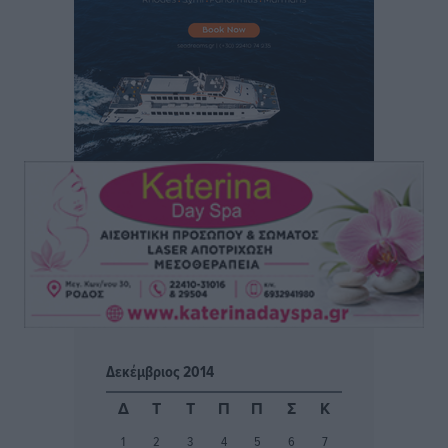
Τοπικές Ειδήσεις
•
πριν 8 ώρες
Συνεχίζεται η έξοδος του Αυγούστου – Πάνω από
34.000 αναχωρούν σήμερα μόνο από τον Πειραιά
Ειδήσεις
•
πριν 9 ώρες
Μόνιμες θέσεις στους παιδικούς σταθμούς: Οι
προϋποθέσεις, η 24μηνη εμπειρία και οι προθεσμίες
για τους δήμους
Τοπικές Ειδήσεις
•
πριν 9 ώρες
Δεύτερη πηγή εισοδήματος για τους επαγγελματίες
ψαράδες ο αλιευτικός τουρισμός
Ειδήσεις
•
πριν 9 ώρες
Δεκέμβριος 2014
Μαρία Εκμεκτσίογλου: Η πίστη μου είναι το
Δ
Τ
Τ
Π
Π
Σ
Κ
μεγαλύτερο στήριγμα μου – Το προσκύνημα στην ιερά
1
2
3
4
5
6
7
Μονή Πανορμίτη