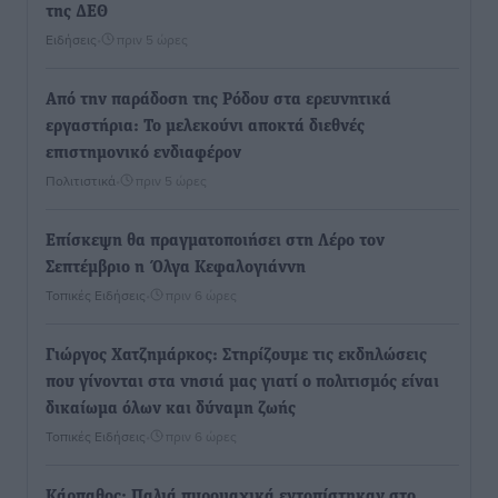
της ΔΕΘ
Ειδήσεις
•
πριν 5 ώρες
Από την παράδοση της Ρόδου στα ερευνητικά
εργαστήρια: Το μελεκούνι αποκτά διεθνές
επιστημονικό ενδιαφέρον
Πολιτιστικά
•
πριν 5 ώρες
Επίσκεψη θα πραγματοποιήσει στη Λέρο τον
Σεπτέμβριο η Όλγα Κεφαλογιάννη
Τοπικές Ειδήσεις
•
πριν 6 ώρες
Γιώργος Χατζημάρκος: Στηρίζουμε τις εκδηλώσεις
που γίνονται στα νησιά μας γιατί ο πολιτισμός είναι
δικαίωμα όλων και δύναμη ζωής
Τοπικές Ειδήσεις
•
πριν 6 ώρες
Κάρπαθος: Παλιά πυρομαχικά εντοπίστηκαν στο