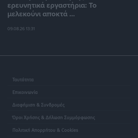
ερευνητικά εργαστήρια: Το
το έργο ψηφιακού μετασχηματισμού
μελεκούνι αποκτά ...
Τοπικές Ειδήσεις
•
πριν 24 ώρες
09.08.26 13:31
Ταυτότητα
Επικοινωνία
Διαφήμιση & Συνδρομές
Όροι Χρήσης & Δήλωση Συμμόρφωσης
Πολιτική Απορρήτου & Cookies