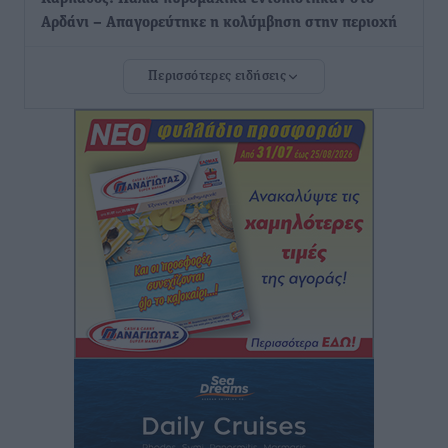
Αρδάνι – Απαγορεύτηκε η κολύμβηση στην περιοχή
Τοπικές Ειδήσεις
•
πριν 7 ώρες
Περισσότερες ειδήσεις
Τουρνάς για φωτιές: «Κανένα περιθώριο
εφησυχασμού» – Σε πλήρη ετοιμότητα ο μηχανισμός
Ειδήσεις
•
πριν 7 ώρες
Καιρός: Επιμένουν οι υψηλές θερμοκρασίες – Ισχυρά
μελτέμια έως 9 μποφόρ, σε «Red Code» 6 περιοχές
Τοπικές Ειδήσεις
•
πριν 8 ώρες
Τα φοιτητικά ενοίκια «τινάζουν στον αέρα» τους
οικογενειακούς προϋπολογισμούς
Ειδήσεις
•
πριν 8 ώρες
Δύο νέοι ξενώνες παραδόθηκαν στις Ένοπλες
Δυνάμεις στη νήσο Ρω