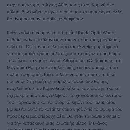
στην προσφορά, ο Αγιος Αθανάσιος στον Κορινθιακό
κόλπο, δεν ανήκει στην εταιρεία που το προσφέρει, αλλά
θα αγοραστεί αν υπάρξει ενδιαφέρον.
Κάθε χρόνο η γερμανική εταιρεία Libuda Optic World
εκδίδει έναν «κατάλογο κινήτρων» προς τους μεγάλους
πελάτες. Ο φετινός τιτλοφορείται «Ανήθικη προσφορά
για τους καλύτερους πελάτες» και το μεγαλύτερο δώρο
του είναι… το νησάκι Αγιος Αθανάσιος. «Οι διακοπές στη
Μαγιόρκα θα ήταν καταπληκτικές, αν δεν υπήρχε τόσο
πολύς τουρισμός. Ιδέα: τι λέτε να αποκτήσετε το δικό
σας νησί; Στη δική σας παραλία κανείς δεν θα σας
ενοχλεί πια. Στον Κορινθιακό κόλπο, κοντά στην Ιτέα και
όχι μακριά από τους Δελφούς, το χιονοδρομικό κέντρου
του Παρνασσού και το ιστορικό λιμάνι του Γαλαξιδίου,
βρίσκεται αυτό το καταπληκτικό νησί. Από το ύψωμά του
προσφέρει μια υπέροχη θέα. Θα ήταν το ιδανικό σημείο
για την κατασκευή μιας ιδιωτικής βίλας. Μεγάλος