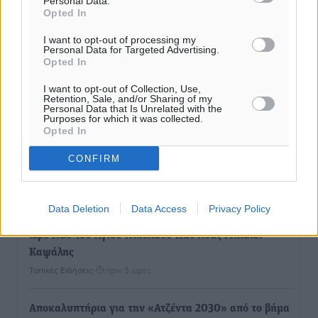
Personal Data.
Opted In
I want to opt-out of processing my
Personal Data for Targeted Advertising.
Opted In
I want to opt-out of Collection, Use,
Retention, Sale, and/or Sharing of my
Personal Data that Is Unrelated with the
Purposes for which it was collected.
Opted In
CONFIRM
Ροή ειδήσεων
Data Deletion
Data Access
Privacy Policy
Έφυγε από τη ζωή ο επί σειρά ετών εφημέριος στον
ιερό Ναό του Αγίου Νικολάου Παστίδας Μιχαήλ
Καψάλης
Τοπικές Ειδήσεις
•
πριν 3 ώρες
Αποκαλυπτήρια για την «Ατζέντα 2030» από το βήμα