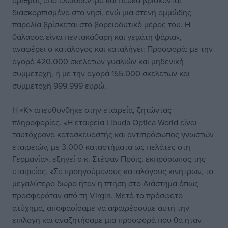
αριθμός από ελαιόδεντρα και πεύκα βρίσκονται
διασκορπισμένα στο νησί, ενώ μια στενή αμμώδης
παραλία βρίσκεται στο βορειοδυτικό μέρος του. Η
θάλασσα είναι πεντακάθαρη και γεμάτη ψάρια»,
αναφέρει ο κατάλογος και καταλήγει: Προσφορά: με την
αγορά 420.000 σκελετών γυαλιών και μηδενική
συμμετοχή, ή με την αγορά 155.000 σκελετών και
συμμετοχή 999.999 ευρώ.
Η «Κ» απευθύνθηκε στην εταιρεία, ζητώντας
πληροφορίες. «Η εταιρεία Libuda Optica World είναι
ταυτόχρονα κατασκευαστής και αντιπρόσωπος γνωστών
εταιρειών, με 3.000 καταστήματα ως πελάτες στη
Γερμανία», εξηγεί ο κ. Στέφαν Πρόις, εκπρόσωπος της
εταιρείας. «Σε προηγούμενους καταλόγους κινήτρων, το
μεγαλύτερο δώρο ήταν η πτήση στο Διάστημα όπως
προσφερόταν από τη Virgin. Μετά το πρόσφατο
ατύχημα, αποφασίσαμε να αφαιρέσουμε αυτή την
επιλογή και αναζητήσαμε μια προσφορά που θα ήταν