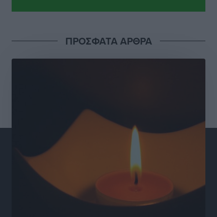
Τοπικές Ειδήσεις
•
πριν 10 ώρες
Γιάννης Βασιλάκης: «Η Πρωτοβάθμια Φροντίδα
ΠΡΟΣΦΑΤΑ ΑΡΘΡΑ
Υγείας πρέπει να φτάνει σε κάθε γωνιά – Ενισχύουμε
τις δομές, δεν τις αποδυναμώνουμε»
Συνεντεύξεις
•
πριν 10 ώρες
Ιδρυμα Ωνάση: Το όραμα πίσω από τα δύο νέα
σχολεία της Ρόδου
Συνεντεύξεις
•
πριν 10 ώρες
Μιχάλης Χουρδάκης: «Η χώρα χρειάζεται μια
αξιόπιστη εναλλακτική κυβερνητική πρόταση»
Συνεντεύξεις
•
πριν 10 ώρες
Σεβ. Μητροπολίτης Ρόδου κ. Κύριλλος: «Ο Αύγουστος
είναι ο μήνας της Παναγίας και η Θεία Λειτουργία η
καρδιά της ζωής της Εκκλησίας»