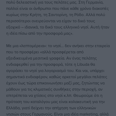
πολύ δελεαστική για τους πελάτες μας. Στη Γερμανία,
πολλοί είναι οι άνθρωποι που πάνε κάθε χρόνο διακοπές
κυρίως στην Κρήτη, τη Σαντορίνη, τη Ρόδο. Αλλά πολύ
περισσότεροι ονειρεύονται να είχαν το δικό τους
εξοχικό – ιδανικά, το δικό τους ελληνικό νησί. Αυτή ήταν
η ιδέα πίσω από την προσφορά μας».
Με μια «λεπτομέρεια»: το νησί… δεν ανήκει στην εταιρεία
που το προσφέρει «αλλά προσφέρεται από
εξειδικευμένα μεσιτικά γραφεία. Αν ένας πελάτης
ενδιαφερθεί για την προσφορά, τότε η Libuda θα
αγοράσει το νησί για λογαριασμό του. Και ναι, υπάρχει
σημαντικό ενδιαφέρον, καθώς αρκετοί μεγάλοι πελάτες
έχουν έως τώρα επικοινωνήσει μαζί μας, ζητώντας να
μάθουν για τις κλιματικές συνθήκες στην περιοχή, αν
επιτρέπεται να χτίσεις στο νησί κ.λπ. Θεωρούμε ότι η
πρόταση του καταλόγου μας είναι κολακευτική για την
Ελλάδα, γιατί δείχνει την απήχηση των ελληνικών
νησιών στους Γερμανούς. Είναι μια ιδέα marketing, αλλά