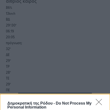
αίθριος καιρός
86
%
13
km/h
ΒΔ
29
30
°/
°
06:19
20:05
πρόγνωση:
32
°
ΔΕ
29
°
ΤΡ
28
°
ΤΕ
29
°
ΠΕ
Δημοκρατική της Ρόδου -
Do Not Process My
Personal Information