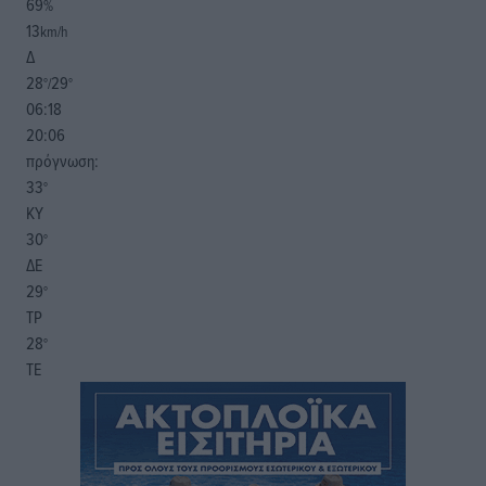
69
%
13
km/h
Δ
28
29
°/
°
06:18
20:06
πρόγνωση:
33
°
ΚΥ
30
°
ΔΕ
29
°
ΤΡ
28
°
ΤΕ