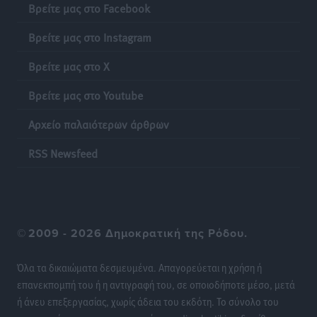
Βρείτε μας στο Facebook
Αθλητικά
•
πριν 22 ώρες
Βρείτε μας στο Instagram
6ο Kalymnos 3X3: Ολοκληρώθηκε με μεγάλη επιτυχία,
Βρείτε μας στο X
νικητές οι VAR!
Αθλητικά
•
πριν 22 ώρες
Βρείτε μας στο Youtube
Νέα αεροσκάφη, drones, δασοκομάντος: Τι έχει
Αρχείο παλαιότερων άρθρων
αλλάξει στην Πολιτική Προστασί
RSS Newsfeed
Ειδήσεις
•
πριν 22 ώρες
Άδωνις Γεωργιάδης στον RV: “Στο υπουργείο
εξετάζουμε την θεσμοθέτηση τρίτης κατηγορίας
κινήτρων, ειδικά για τα νοσοκομεία στα νησιά”
©
2009 - 2026 Δημοκρατική της Ρόδου.
Τοπικές Ειδήσεις
•
πριν 22 ώρες
Όλα τα δικαιώματα δεσμευμένα. Απαγορεύεται η χρήση ή
επανεκπομπή του ή η αντιγραφή του, σε οποιοδήποτε μέσο, μετά
Θετικό κλίμα και κοινό όραμα για την ανάδειξη της
ή άνευ επεξεργασίας, χωρίς άδεια του εκδότη. Το σύνολο του
ιστορίας της Ρόδου στο Αεροδρόμιο «Διαγόρας»