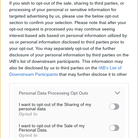
If you wish to opt-out of the sale, sharing to third parties, or
Το E-mail δεν θα δημοσιευτεί.
processing of your personal or sensitive information for
Πρέπει να συμπληρωθούν όλα τα πεδία για την
targeted advertising by us, please use the below opt-out
υποβολή του σχολίου.
section to confirm your selection. Please note that after your
opt-out request is processed you may continue seeing
Όνοματεπώνυμο
Email
interest-based ads based on personal information utilized by
us or personal information disclosed to third parties prior to
your opt-out. You may separately opt-out of the further
disclosure of your personal information by third parties on the
IAB’s list of downstream participants. This information may
Φύλαξε τα στοιχεία μου για την επόμενη φορά.
also be disclosed by us to third parties on the
IAB’s List of
Downstream Participants
that may further disclose it to other
third parties.
Personal Data Processing Opt Outs
I want to opt-out of the Sharing of my
personal data.
Opted In
I want to opt-out of the Sale of my
Personal Data.
Opted In