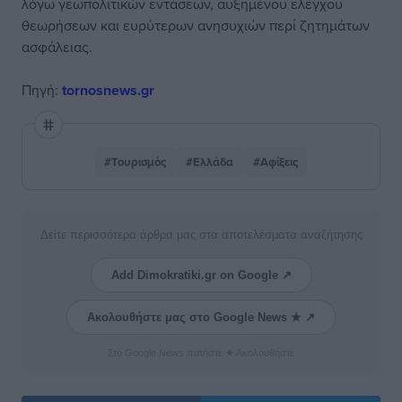
λόγω γεωπολιτικών εντάσεων, αυξημένου ελέγχου
θεωρήσεων και ευρύτερων ανησυχιών περί ζητημάτων
ασφάλειας.
Πηγή
:
tornosnews.gr
#Τουρισμός
#Ελλάδα
#Αφίξεις
Δείτε περισσότερα άρθρα μας στα αποτελέσματα αναζήτησης
Add Dimokratiki.gr on Google ↗
Ακολουθήστε μας στο Google News ★ ↗
Στο Google News πατήστε ★ Ακολουθήστε