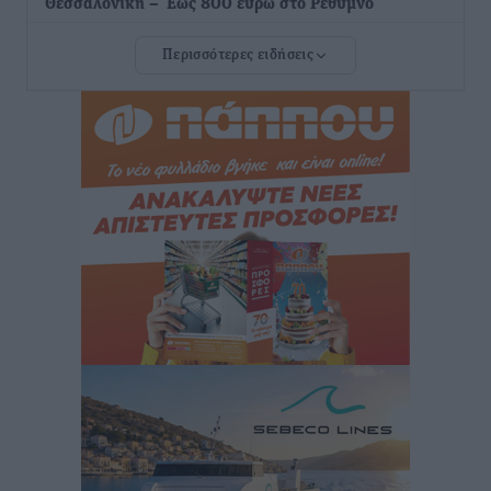
Θεσσαλονίκη – Έως 800 ευρώ στο Ρέθυμνο
Ειδήσεις
•
πριν 1 ώρα
Περισσότερες ειδήσεις
Η Τουρκία σε νέο «κρεσέντο» προκλήσεων στο Αιγαίο
με 18 παραβάσεις και παραβιάσεις
Ειδήσεις
•
πριν 1 ώρα
Θερινές εκπτώσεις 2026 έως τις 31 Αυγούστου – Τι
πρέπει να προσέξουν οι καταναλωτές
Ειδήσεις
•
πριν 1 ώρα
ΑΔΜΗΕ: Ολοκληρώνεται η ηλεκτρική διασύνδεση των
Κυκλάδων, τα οφέλη
Ειδήσεις
•
πριν 1 ώρα
Πόσοι Ευρωπαίοι «αντέχουν» διακοπές στο εξωτερικό
– Τι ισχύει για Έλληνες
Ειδήσεις
•
πριν 1 ώρα