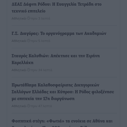
ΔΕΑΣ Δάφνη Ρόδου: Η Ευαγγελία Τετράδη στο
τεχνικό επιτελείο
Αθλητικά
•
πριν 3 λεπτά
Γ.Σ. Διαγόρας: Το οργανόγραμμα των Ακαδημιών
Αθλητικά
•
πριν 5 λεπτά
Σταυρός Καλυθιών: Απέκτησε και την Ειρήνη
Καρελλάκη
Αθλητικά
•
πριν 34 λεπτά
Πρωτάθλημα Καλαθοσφαίρισης Δικηγορικών
Συλλόγων Ελλάδας και Κύπρου: Η Ρόδος φιλοξένησε
με επιτυχία την 17η διοργάνωση
Αθλητικά
•
πριν 47 λεπτά
Φοιτητική στέγη: «Φωτιά» τα ενοίκια σε Αθήνα και