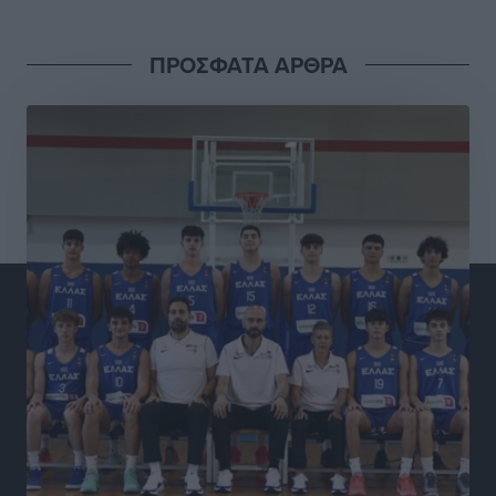
Πιλοτικό πρόγραμμα για την αντιμετώπιση του
ΠΡΟΣΦΑΤΑ ΑΡΘΡΑ
λαγοκέφαλου σε Νότιο Αιγαίο και Κρήτη
Τοπικές Ειδήσεις
•
πριν 3 ώρες
Οι θαυματουργές Παναγίες της Δωδεκανήσου: Τα
προσωνύμια και οι θρύλοι
Ρεπορτάζ
•
πριν 3 ώρες
Τριήμερο εξόδου: Πάνω από 129.000 επιβάτες
αναχωρούν από Πειραιά, Ραφήνα και Λαύριο
Ειδήσεις
•
πριν 16 ώρες
Τι αλλάζει το χωροταξικό στις τουριστικές επενδύσεις
Τοπικές Ειδήσεις
•
πριν 16 ώρες
ΥΠΑΑΤ: 12,5 εκατ. ευρώ στις 13 Περιφέρειες για μέτρα