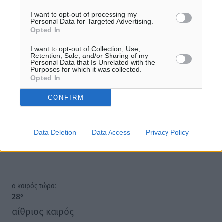
I want to opt-out of processing my
Personal Data for Targeted Advertising.
Opted In
I want to opt-out of Collection, Use,
Retention, Sale, and/or Sharing of my
Υπενθύμιση:
Personal Data that Is Unrelated with the
Purposes for which it was collected.
Opted In
Για την μερική αναπαραγωγή της είδησης από άλλες
ιστοσελίδες είναι απαραίτητη η χρήση του παρακάτω
CONFIRM
παρεχόμενου συνδέσμου παραπομπής προς το άρθρο
της Δημοκρατικής.
Data Deletion
Data Access
Privacy Policy
o καιρός τώρα:
28
°
αίθριος καιρός