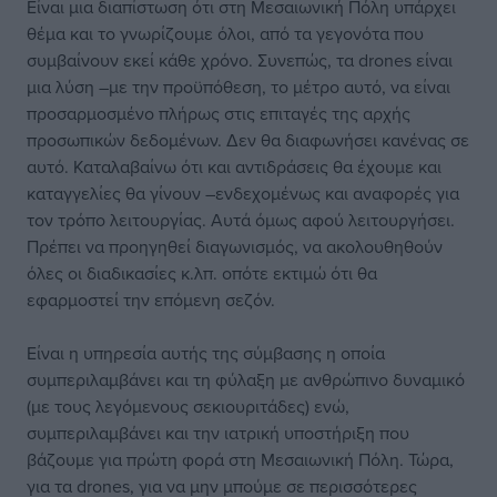
Είναι μια διαπίστωση ότι στη Μεσαιωνική Πόλη υπάρχει
θέμα και το γνωρίζουμε όλοι, από τα γεγονότα που
συμβαίνουν εκεί κάθε χρόνο. Συνεπώς, τα drones είναι
μια λύση –με την προϋπόθεση, το μέτρο αυτό, να είναι
προσαρμοσμένο πλήρως στις επιταγές της αρχής
προσωπικών δεδομένων. Δεν θα διαφωνήσει κανένας σε
αυτό. Καταλαβαίνω ότι και αντιδράσεις θα έχουμε και
καταγγελίες θα γίνουν –ενδεχομένως και αναφορές για
τον τρόπο λειτουργίας. Αυτά όμως αφού λειτουργήσει.
Πρέπει να προηγηθεί διαγωνισμός, να ακολουθηθούν
όλες οι διαδικασίες κ.λπ. οπότε εκτιμώ ότι θα
εφαρμοστεί την επόμενη σεζόν.
Είναι η υπηρεσία αυτής της σύμβασης η οποία
συμπεριλαμβάνει και τη φύλαξη με ανθρώπινο δυναμικό
(με τους λεγόμενους σεκιουριτάδες) ενώ,
συμπεριλαμβάνει και την ιατρική υποστήριξη που
βάζουμε για πρώτη φορά στη Μεσαιωνική Πόλη. Τώρα,
για τα drones, για να μην μπούμε σε περισσότερες