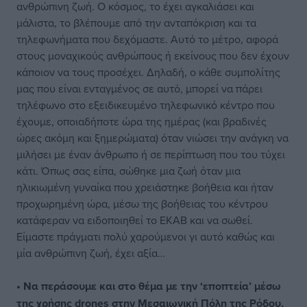
ανθρώπινη ζωή. Ο κόσμος, το έχει αγκαλιάσει και
μάλιστα, το βλέπουμε από την ανταπόκριση και τα
τηλεφωνήματα που δεχόμαστε. Αυτό το μέτρο, αφορά
στους μοναχικούς ανθρώπους ή εκείνους που δεν έχουν
κάποιον να τους προσέχει. Δηλαδή, ο κάθε συμπολίτης
μας που είναι ενταγμένος σε αυτό, μπορεί να πάρει
τηλέφωνο στο εξειδικευμένο τηλεφωνικό κέντρο που
έχουμε, οποιαδήποτε ώρα της ημέρας (και βραδινές
ώρες ακόμη και ξημερώματα) όταν νιώσει την ανάγκη να
μιλήσει με έναν άνθρωπο ή σε περίπτωση που του τύχει
κάτι. Όπως σας είπα, σώθηκε μια ζωή όταν μια
ηλικιωμένη γυναίκα που χρειάστηκε βοήθεια και ήταν
προχωρημένη ώρα, μέσω της βοήθειας του κέντρου
κατάφεραν να ειδοποιηθεί το ΕΚΑΒ και να σωθεί.
Είμαστε πράγματι πολύ χαρούμενοι γι αυτό καθώς και
μία ανθρώπινη ζωή, έχει αξία…
• Να περάσουμε και στο θέμα με την ‘εποπτεία’ μέσω
της χρήσης drones στην Μεσαιωνική Πόλη της Ρόδου,