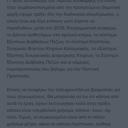
Γι’ αυτά τα υποέργα του Ταμείου Ανάκαμψης (τα οποία
ήταν συμβασιοποιημένα από την προηγούμενη δημοτική
αρχή) είχαμε τρέξει όλη την διαδικασία ολοκλήρωσης, η
οποία ήταν και λίγο επίπονη γιατί έπρεπε να
παραδοθούν, μέσα στο 2025. Επιγραμματικά αναφέρω
το Δίκτυο αισθητήρων στα σχολικά κτήρια, το σύστημα
Έξυπνων Διαβάσεων Πεζών, το σύστημα Εποπτείας
Σεισμικού Φορτίου Κτηρίων Καταγραφής, το «Σύστημα
Έξυπνης Ενεργειακής Διαχείρισης Κτηρίων, το Σύστημα
Έξυπνης Διάβασης Πεζών και οι κάμερες
πυροπροστασίας που βάλαμε για την Πολιτική
Προστασία.
Επίσης να αναφέρω την τηλεφροντίδα με βραχιολάκι για
τους ηλικιωμένους. Θα μπορούσα να πω ότι κάποια από
αυτά τα έργα, έχουν λειτουργήσει καλά στην πράξη,
κάποια είναι υπερβολικά χρήσιμα, κάποια –ίσως- όχι
τόσο. Όμως, το συγκεκριμένο είναι από τα πλέον
χρήσιμα μέτρα, αφού σε κάποια περίπτωση, σώθηκε