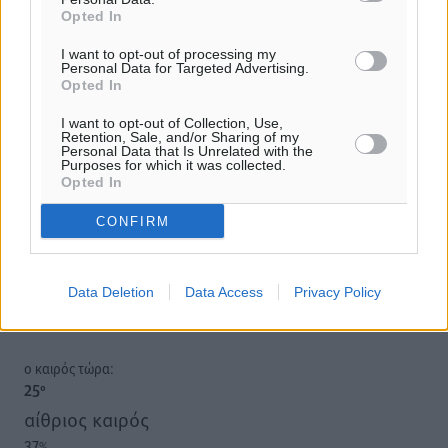
Opted In
I want to opt-out of processing my
Personal Data for Targeted Advertising.
Opted In
Υπενθύμιση:
I want to opt-out of Collection, Use,
Retention, Sale, and/or Sharing of my
Personal Data that Is Unrelated with the
Για την μερική αναπαραγωγή της είδησης από άλλες
Purposes for which it was collected.
Opted In
ιστοσελίδες είναι απαραίτητη η χρήση του παρακάτω
παρεχόμενου συνδέσμου παραπομπής προς το άρθρο
CONFIRM
της Δημοκρατικής.
Data Deletion
Data Access
Privacy Policy
o καιρός τώρα:
25
°
αίθριος καιρός
37
%