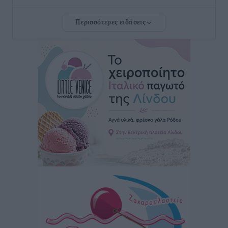
Περισσότερες ειδήσεις
Νέο ξενοδοχείο στη Ρόδο για την H Hotels –
Χατζηλαζάρου – Προχωρά καινούργιο ξενοδοχείο
στην Κω
Τοπικές Ειδήσεις
•
πριν 11 ώρες
Αυτοκίνητο μπήκε παράνομα σε μονόδρομο στο
Μαστιχάρι – Αναποδογύρισε όχημα με μητέρα και
5χρονο παιδί
Τοπικές Ειδήσεις
•
πριν 11 ώρες
“Η Ευρώπη αντιμετώπιζε το προσφυγικό σαν ταινία
τρόμου” – Η συγκλονιστική μαρτυρία της Χαρούλας
Γιασιράνη στον RV για τα γεγονότα που οδήγησαν στο
Σύμφωνο της Λέρου
Τοπικές Ειδήσεις
•
πριν 11 ώρες