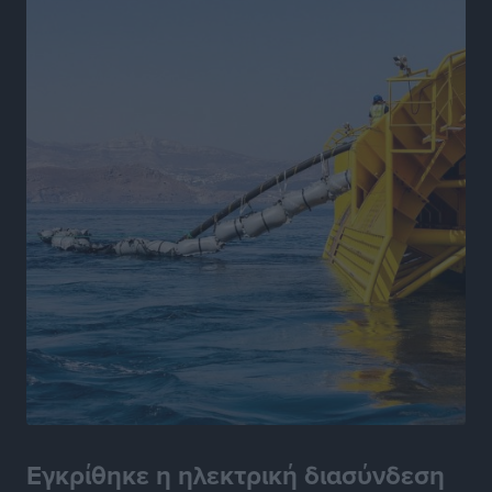
Γ.Σ. Ηπιόνη: «Προπονητική ομάδα με εμπειρία,
επιστημονική γνώση και σύγχρονες μεθόδους»
Αθλητικά
•
πριν 15 ώρες
Α.Σ. Ρόδος: Ξανά στα «πράσινα» ο Νίκος Κοντίτσης
Αθλητικά
•
πριν 15 ώρες
Συναυλία Μάριου Φραγκούλη – Γιώργου Περρή στην
Κάσο
Πολιτιστικά
•
πριν 15 ώρες
Την άρση των εμποδίων για την άμεση λειτουργία του
βρεφονηπιακού σταθμού στην Κάσο, ζητά ο Μάνος
Κόνσολας
Τοπικές Ειδήσεις
•
πριν 16 ώρες
Εγκρίθηκε η ηλεκτρική διασύνδεση