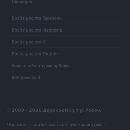
Οικονομία
Φυσικών Καταστροφών»
Ειδήσεις
•
πριν 19 ώρες
Βρείτε μας στο Facebook
Έκκληση γονέων για να λειτουργήσει ο
Βρείτε μας στο Instagram
Βρεφονηπιακός Σταθμός Κάσου
Τοπικές Ειδήσεις
•
πριν 19 ώρες
Βρείτε μας στο X
Βρείτε μας στο Youtube
Ακρίβεια: Σημαντικές οι διατακτικές σίτισης για 3
στους 4 εργαζομένους
Αρχείο παλαιότερων άρθρων
Ειδήσεις
•
πριν 19 ώρες
RSS Newsfeed
Κινητοποίηση της Πυροσβεστικής στην Κάρπαθο, για
τη φωτιά στην περιοχή Σάνταλο
Τοπικές Ειδήσεις
•
πριν 19 ώρες
©
2009 - 2026 Δημοκρατική της Ρόδου.
Η Ρόδος μπαίνει στη διεκδίκηση για τη Μεσογειακή
Πρωτεύουσα Πολιτισμού και Διαλόγου 2028
Όλα τα δικαιώματα δεσμευμένα. Απαγορεύεται η χρήση ή
Τοπικές Ειδήσεις
•
πριν 19 ώρες