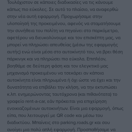
Τουλάχιστον σε κάποιες διαδικασίες να τις κάνουμε
κάπως πιο εύκολες. Σε αυτό το πλαίσιο, να αναφερθώ
στην νέα αυτή εφαρμογή. Προχωρήσαμε στην
υλοποίησή της προκειμένου, αφενός να σταματήσουμε
την συνήθεια του πολίτη να πηγαίνει στο παρκόμετρο,
αφετέρου να διευκολύνουμε και τον επισκέπτη μας, να
μπορεί να πληρώσει απευθείας (μέσω της εφαρμογής
αυτής) ενώ είναι μέσα στο αυτοκίνητό του, να βρει θέση
πάρκινγκ και να πληρώσει πιο εύκολα. Επιπλέον,
βοηθάμε σε δεύτερη φάση και τον ελεγκτικό μας
μηχανισμό προκειμένου να τσεκάρει αν κάποια
αυτοκίνητα είναι πληρωμένα ή όχι ώστε να έχει και την
δυνατότητα να επιβάλει την κλήση, να την εκτυπώσει
κ.λπ. ενημερώνοντας ταυτόχρονα (και πιθανότατα) το
γραφείο rent-a-car, εάν πρόκειται για επιχείρηση
ενοικιαζομένων αυτοκινήτων. Είναι μια εφαρμογή, όπως
είπα, που λειτουργεί με QR code και μέσω του
διαδικτύου. Μπαίνεις στο parking.roads.gr και σου
ανοίγει μια πολύ απλή εφαρμογή. Προσπαθήσαμε να