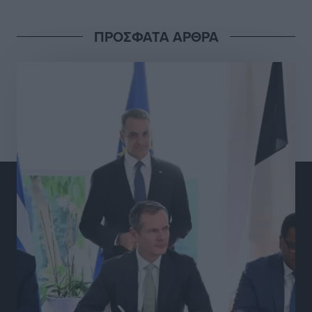
Τοπικές Ειδήσεις
•
πριν 12 ώρες
ΠΡΟΣΦΑΤΑ ΑΡΘΡΑ
Γ.Σ. Διαγόρας: Στα «κυανέρυθρα» ο Janni Pembe
Αθλητικά
•
πριν 14 ώρες
Σύλληψη 21χρονου για ναρκωτικά στη Ρόδο
Τοπικές Ειδήσεις
•
πριν 14 ώρες
Με 13,1% κάλυψη εργαζομένων από συλλογικές
συμβάσεις, η Ελλάδα στον “πάτο” της ΕΕ
Απόψεις
•
πριν 14 ώρες
Στο νοσοκομείο της Ρόδου αύριο ο Άδωνις Γεωργιάδης
Τοπικές Ειδήσεις
•
πριν 14 ώρες
Φώτης Γιαννακός στον RV: Με αυξημένες πληρότητες
η Λέρος, στόχος η επιμήκυνση της τουριστικής σεζόν