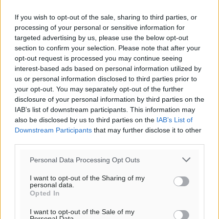
Το E-mail δεν θα δημοσιευτεί.
Πρέπει να συμπληρωθούν όλα τα πεδία για την
If you wish to opt-out of the sale, sharing to third parties, or
processing of your personal or sensitive information for
υποβολή του σχολίου.
targeted advertising by us, please use the below opt-out
section to confirm your selection. Please note that after your
Όνοματεπώνυμο
Email
opt-out request is processed you may continue seeing
interest-based ads based on personal information utilized by
us or personal information disclosed to third parties prior to
your opt-out. You may separately opt-out of the further
Φύλαξε τα στοιχεία μου για την επόμενη φορά.
disclosure of your personal information by third parties on the
IAB’s list of downstream participants. This information may
also be disclosed by us to third parties on the
IAB’s List of
Downstream Participants
that may further disclose it to other
third parties.
Personal Data Processing Opt Outs
I want to opt-out of the Sharing of my
personal data.
Opted In
I want to opt-out of the Sale of my
Personal Data.