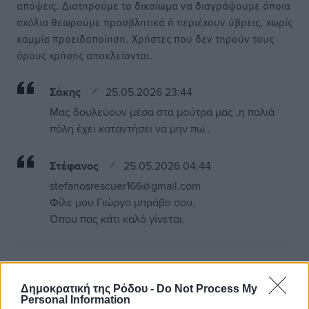
απόψεις. Διατηρούμε το δικαίωμα να διαγράψουμε όποια
σχόλια θεωρούμε προσβλητικά ή περιέχουν ύβρεις, χωρίς
καμμία προειδοποίηση. Χρήστες που δεν τηρούν τους
όρους χρήσης αποκλείονται.
Σάκης
25.05.2026 23:44
Μας δουλεύουν μέσα στα μούτρα μας ,η παλιά
πόλη έχει καταντήσει να μην πω..
Στέφανος
25.05.2026 04:44
stefanosrescuer166@gmail.com
Φίλε μου Γιώργο μπράβο σου.
Όπου πας κάτι καλό γίνεται.
Προσθέστε ένα σχόλιο
Δημοκρατική της Ρόδου -
Do Not Process My
Personal Information