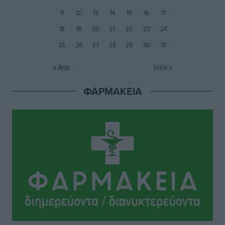
Ιάλυσος Β’: Νωρίς νωρίς μπήκαν στα βάσανα της
11
12
13
14
15
16
17
προετοιμασίας
18
19
20
21
22
23
24
Αθλητικά
•
πριν 11 ώρες
25
26
27
28
29
30
31
Εθνικός Αρχίπολης: Μεγάλο βήμα προόδου η ίδρυση
« Απρ
Ιούν »
Ακαδημίας
Αθλητικά
•
πριν 12 ώρες
ΦΑΡΜΑΚΕΙΑ
Ιππότες: Με το βλέμμα στραμμένο στο μέλλον
Αθλητικά
•
πριν 12 ώρες
ΠΑΜΕ ΣΤΟΙΧΗΜΑ: Περισσότερα από 95 εκατομμύρια
ευρώ σε κέρδη μοίρασε τον Ιούλιο
Αθλητικά
•
πριν 12 ώρες
Ολοκλήρωση του έργου αναβάθμισης των
υποδομών του Νεστορίδειου Μελάθρου