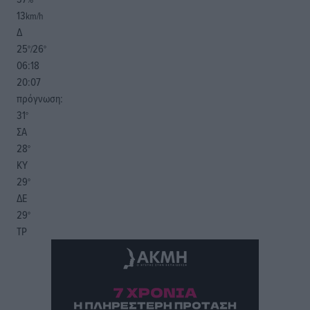
13
km/h
Δ
25
26
°/
°
06:18
20:07
πρόγνωση:
31
°
ΣΑ
28
°
ΚΥ
29
°
ΔΕ
29
°
ΤΡ