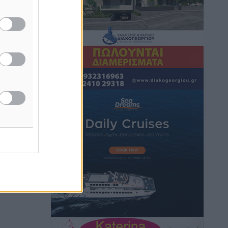
επιβάτες αναχωρούν από Πειραιά,
Ραφήνα και Λαύριο
Ειδήσεις
•
πριν 14 ώρες
Τι αλλάζει το χωροταξικό στις
τουριστικές επενδύσεις
Τοπικές Ειδήσεις
•
πριν 14 ώρες
ΥΠΑΑΤ: 12,5 εκατ. ευρώ στις 13
Περιφέρειες για μέτρα βιοασφάλειας
Τοπικές Ειδήσεις
•
πριν 14 ώρες
Ποιοι φοιτητές μπορούν να λάβουν
ενίσχυση για στέγη έως 2.500 ευρώ
Ειδήσεις
•
πριν 14 ώρες
«Γιατί οι Τούρκοι συρρέουν στα