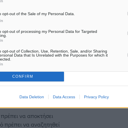
In
, Παύλου Μαρινάκη, έχει
o opt-out of the Sale of my Personal Data.
In
υπουργό Κυριάκο
to opt-out of processing my Personal Data for Targeted
ing.
ής Ασφάλειας (ΚΥΣΕΑ).
In
o opt-out of Collection, Use, Retention, Sale, and/or Sharing
ολόγηση των τελευταίων
ersonal Data that Is Unrelated with the Purposes for which it
lected.
In
CONFIRM
της. Αυτό που προέχει
ανεκκίνηση των συζητήσεων
Data Deletion
Data Access
Privacy Policy
άκωση.
ν πρέπει να αποκτήσει
τό πρέπει να αναζητηθεί