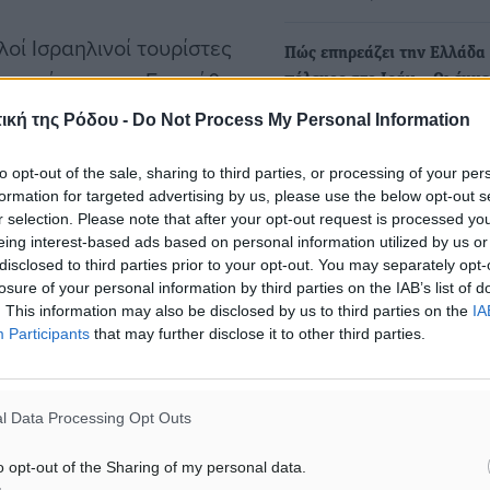
οί Ισραηλινοί τουρίστες
Πώς επηρεάζει την Ελλάδα
 τη χώρα τους. Εκτιμήθηκε
πόλεμος στο Ιράν – Οι έμμ
ς των Ισραηλινών
επιπτώσεις σε ενεργειακό 
ική της Ρόδου -
Do Not Process My Personal Information
τουρισμό, ναυτιλία, εμπόρι
ιστεί λόγω της αναστολής
Ενεργειακό κόστος αλλά κα
to opt-out of the sale, sharing to third parties, or processing of your per
τουρισμός, ναυτιλία, εμπόρ
formation for targeted advertising by us, please use the below opt-out s
μεταξύ των τομέων που…
r selection. Please note that after your opt-out request is processed y
σωπος αναφέρει, μεταξύ
eing interest-based ads based on personal information utilized by us or
disclosed to third parties prior to your opt-out. You may separately opt-
το Ιράν δεν πρέπει να
Γιώργος Ξηραδάκης: «Πώς 
losure of your personal information by third parties on the IAB’s list of
μπορεί να έλθει μέσα από
πόλεμος στο Ιράν πλήττει τ
. This information may also be disclosed by us to third parties on the
IA
Participants
that may further disclose it to other third parties.
ναυτιλία»
Ο κ. Γιώργος Ξηραδάκης εί
ναυτιλιακός οικονομολόγος
δας είναι ασφάλεια των
l Data Processing Opt Outs
πρόεδρος της Ένωσης
Τραπεζικών…
o opt-out of the Sharing of my personal data.