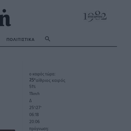
ΠΟΛΙΤΙΣΤΙΚΆ
o καιρός τώρα:
αίθριος καιρός
25
°
51
%
11
km/h
Δ
25
27
°/
°
06:18
20:06
πρόγνωση: