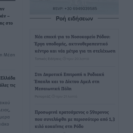
ην
Ροή ειδήσεων
ράν –
ης στο
Νέα εποχή για το Νοσοκομείο Ρόδου:
Έργα υποδομής, ακτινοθεραπευτικό
κέντρο και νέα μέτρα για τη στελέχωση
τη Μέση
Τοπικές Ειδήσεις
•
πριν 20 λεπτά
Στη Δημοτική Επιτροπή η Ροδιακή
 Ελλάδα
Έπαυλη και το Δίκτυο ΑμεΑ στη
λες τις
Μεσαιωνική Πόλη
Ρεπορτάζ
•
πριν 21 λεπτά
τικού
ειας,
Προσωρινά κρατούμενος ο 59χρονος
ήμερα
που συνελήφθη με περισσότερο από 1,3
ιάκο
κιλό κοκαΐνης στη Ρόδο