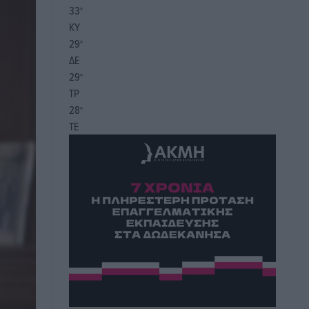
33
°
ΚΥ
29
°
ΔΕ
29
°
ΤΡ
28
°
ΤΕ