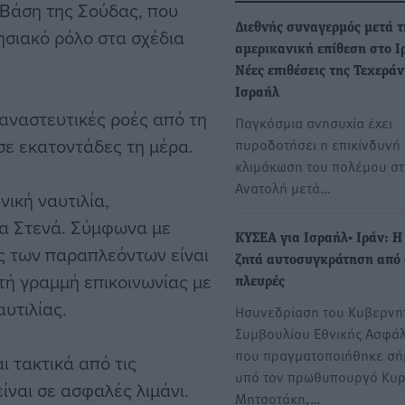
 Βάση της Σούδας, που
Διεθνής συναγερμός μετά τ
ησιακό ρόλο στα σχέδια
αμερικανική επίθεση στο Ι
Νέες επιθέσεις της Τεχεράν
Ισραήλ
αναστευτικές ροές από τη
Παγκόσμια ανησυχία έχει
 σε εκατοντάδες τη μέρα.
πυροδοτήσει η επικίνδυνή
κλιμάκωση του πολέμου σ
Ανατολή μετά…
νική ναυτιλία,
τα Στενά. Σύμφωνα με
ΚΥΣΕΑ για Ισραήλ- Ιράν: Η
ός των παραπλεόντων είναι
ζητά αυτοσυγκράτηση από ό
κτή γραμμή επικοινωνίας με
πλευρές
υτιλίας.
Ησυνεδρίαση του Κυβερνη
Συμβουλίου Εθνικής Ασφάλ
που πραγματοποιήθηκε σ
ι τακτικά από τις
υπό τον πρωθυπουργό Κυρ
ίναι σε ασφαλές λιμάνι.
Μητσοτάκη,…