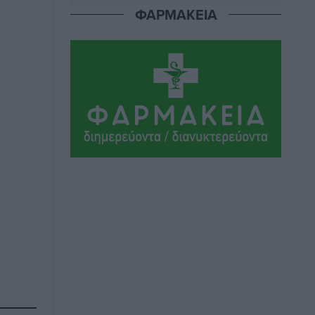
Νησιωτική Ελλάδα και στα
ΦΑΡΜΑΚΕΙΑ
Νοσοκομεία της Γ΄ Ζώνης
Τοπικές Ειδήσεις
•
πριν 15 ώρες
Πάνθηρες: Ξεκίνησαν αισιόδοξοι για
την παρθενική “πτήση” τους
Αθλητικά
•
πριν 15 ώρες
Άρης Αρχαγγέλου: Στο πλευρό του
άτυχου Ιάκωβου Θωμά
Αθλητικά
•
πριν 16 ώρες
Φοίβος: Η μεγάλη επιστροφή του
Μπρένο Σαλβατιέρα
Αθλητικά
•
πριν 16 ώρες
Κλεάνθης: Έτοιμες οι κάρτες διαρκείας
της νέας σεζόν