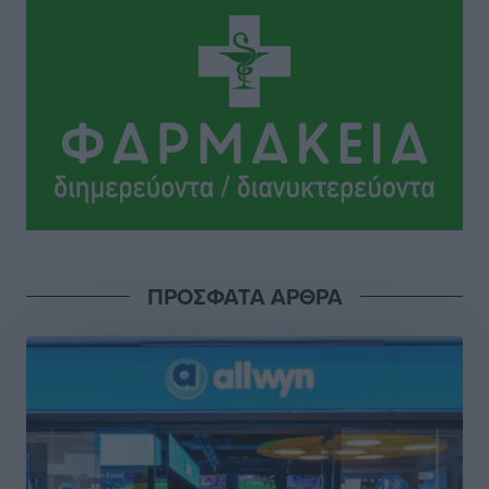
Πολιτιστικά
•
πριν 4 ώρες
Την άρση των εμποδίων για την άμεση λειτουργία του
βρεφονηπιακού σταθμού στην Κάσο, ζητά ο Μάνος
Κόνσολας
Τοπικές Ειδήσεις
•
πριν 4 ώρες
Κλειστή αύριο βράδυ η παραλιακή οδός στο λιμάνι της
Κω
Τοπικές Ειδήσεις
•
πριν 5 ώρες
ΠΡΟΣΦΑΤΑ ΑΡΘΡΑ
Στην ΑΑΔΕ ο Μητσοτάκης για το myAGRO: «Είναι μια
πολύ σημαντική ημέρα για τον πρωτογενή τομέα»
Ειδήσεις
•
πριν 5 ώρες
Ξενοδοχεία: Ανοδος 10% στον τζίρο με στάσιμες
διανυκτερεύσεις