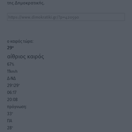
της Δημοκρατικής.
o καιρός τώρα:
29
°
αίθριος καιρός
67
%
11
km/h
Δ-ΝΔ
29
29
°/
°
06:17
20:08
πρόγνωση:
33
°
ΠΑ
28
°