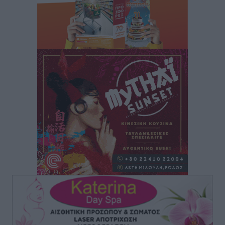
Νέες ταυτότητες: Ποιοι πρέπει να τις αλλάξουν άμεσα
και ποιοι όχι
Ειδήσεις
•
πριν 3 ώρες
Στον Ιπποκράτη η Μαρία Βλάχου
Αθλητικά
•
πριν 3 ώρες
Οικονομική ενίσχυση για συντήρηση στο κλειστό της
Καρπάθου
Αθλητικά
•
πριν 3 ώρες
Στάθης Αντωνάς: Ένα βήμα πριν από επαγγελματικό
συμβόλαιο πυγμαχίας με MTGP και BXGP για Ευρώπη
και Αυστραλία
Αθλητικά
•
πριν 3 ώρες
ΚΑΕ Κολοσσός: Τα… ευρωπαϊκά εισιτήρια διαρκείας