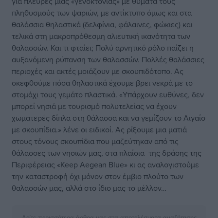
για πλευρές μιας «γενοκτονίας» με θύματα τους
πληθυσμούς των ψαριών, με αντίκτυπο όμως και στα
θαλάσσια θηλαστικά (δελφίνια, φάλαινες, φώκιες) και
τελικά στη μακροπρόθεσμη αλιευτική ικανότητα των
θαλασσών. Και τι φταίει; Πολύ αρνητικό ρόλο παίζει η
αυξανόμενη ρύπανση των θαλασσών. Πολλές θαλάσσιες
περιοχές και ακτές μοιάζουν με σκουπιδότοπο. Ας
σκεφθούμε πόσα θηλαστικά έχουμε βρει νεκρά με το
στομάχι τους γεμάτο πλαστικά. «Υπάρχουν ευθύνες, δεν
μπορεί νησιά με τουρισμό πολυτελείας να έχουν
χωματερές δίπλα στη θάλασσα και να γεμίζουν το Αιγαίο
με σκουπίδια.» λένε οι ειδικοί. Ας ρίξουμε μια ματιά
στους τόνους σκουπίδια που μαζεύτηκαν από τις
θάλασσες των νησιών μας, στα πλαίσια της δράσης της
Περιφέρειας «Keep Aegean Blue» κι ας αναλογιστούμε
την καταστροφή όχι μόνον στον έμβιο πλούτο των
θαλασσών μας, αλλά στο ίδιο μας το μέλλον…
Δείτε περισσότερα άρθρα μας στα αποτελέσματα αναζήτησης