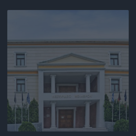
ASTYBUS: 27.642 διαδρομές στην Αστυπάλαια – Το
«έξυπνο» μοντέλο μετακίνησης που έγινε μέρος της
καθημερινότητας
Τοπικές Ειδήσεις
•
πριν 5 ώρες
Ερώτηση Μπελέρη σε Κομισιόν για τη δημιουργία
«σύγχρονου Ευρωπαϊκού Ταμείου Αντιμετώπισης
Φυσικών Καταστροφών»
Ειδήσεις
•
πριν 7 ώρες
Έκκληση γονέων για να λειτουργήσει ο
Βρεφονηπιακός Σταθμός Κάσου
Τοπικές Ειδήσεις
•
πριν 7 ώρες
Ακρίβεια: Σημαντικές οι διατακτικές σίτισης για 3
στους 4 εργαζομένους
Ειδήσεις
•
πριν 7 ώρες