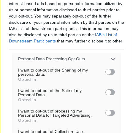
interest-based ads based on personal information utilized by
us or personal information disclosed to third parties prior to
ΠΑΜΕ ΣΤΟΙΧΗΜΑ: Περισσότερα από 95 εκατομμύρια
your opt-out. You may separately opt-out of the further
ευρώ σε κέρδη μοίρασε τον Ιούλιο
disclosure of your personal information by third parties on the
Αθλητικά
•
πριν 6 λεπτά
IAB’s list of downstream participants. This information may
also be disclosed by us to third parties on the
IAB’s List of
Downstream Participants
that may further disclose it to other
Ολοκλήρωση του έργου αναβάθμισης των
third parties.
υποδομών του Νεστορίδειου Μελάθρου
Τοπικές Ειδήσεις
Personal Data Processing Opt Outs
•
πριν 33 λεπτά
I want to opt-out of the Sharing of my
personal data.
Γ.Σ. Διαγόρας: Στα «κυανέρυθρα» ο Janni Pembe
Opted In
Αθλητικά
•
πριν 2 ώρες
I want to opt-out of the Sale of my
Personal Data.
Σύλληψη 21χρονου για ναρκωτικά στη Ρόδο
Opted In
Τοπικές Ειδήσεις
•
πριν 2 ώρες
I want to opt-out of processing my
Personal Data for Targeted Advertising.
Opted In
Με 13,1% κάλυψη εργαζομένων από συλλογικές
συμβάσεις, η Ελλάδα στον “πάτο” της ΕΕ
I want to opt-out of Collection, Use,