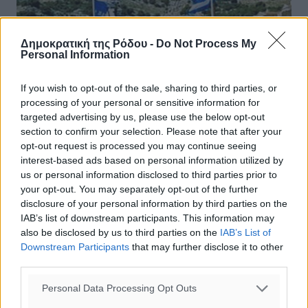
Δημοκρατική της Ρόδου -
Do Not Process My
Personal Information
If you wish to opt-out of the sale, sharing to third parties, or
processing of your personal or sensitive information for
targeted advertising by us, please use the below opt-out
section to confirm your selection. Please note that after your
opt-out request is processed you may continue seeing
interest-based ads based on personal information utilized by
us or personal information disclosed to third parties prior to
your opt-out. You may separately opt-out of the further
disclosure of your personal information by third parties on the
Ο Βασίλης Α. Υψηλάντης στη Σύμη για
IAB’s list of downstream participants. This information may
την 80η επέτειο της 8ης Μαίου 1945
also be disclosed by us to third parties on the
IAB’s List of
Downstream Participants
that may further disclose it to other
Ο Βουλευτής Δωδεκανήσου και Κοσμήτορας της Βουλής
third parties.
των Ελλήνων Βασίλης Α. Υψηλάντης, εκπροσωπώντας
σήμερα τον Πρόεδρο της Βουλής, μετέβη, στην ιδιαίτερη
Personal Data Processing Opt Outs
πατρίδα του, τη Σύμη, ...