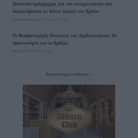
Πιλοτικό πρόγραμμα για την αντιμετώπιση του
λαγοκέφαλου σε Νότιο Αιγαίο και Κρήτη
Τοπικές Ειδήσεις
•
πριν 60 λεπτά
Οι θαυματουργές Παναγίες της Δωδεκανήσου: Τα
προσωνύμια και οι θρύλοι
Ρεπορτάζ
•
πριν 1 ώρα
Τριήμερο εξόδου: Πάνω από 129.000 επιβάτες
Περισσότερες ειδήσεις
αναχωρούν από Πειραιά, Ραφήνα και Λαύριο
Ειδήσεις
•
πριν 14 ώρες
Τι αλλάζει το χωροταξικό στις τουριστικές επενδύσεις
Τοπικές Ειδήσεις
•
πριν 14 ώρες
ΥΠΑΑΤ: 12,5 εκατ. ευρώ στις 13 Περιφέρειες για μέτρα
βιοασφάλειας