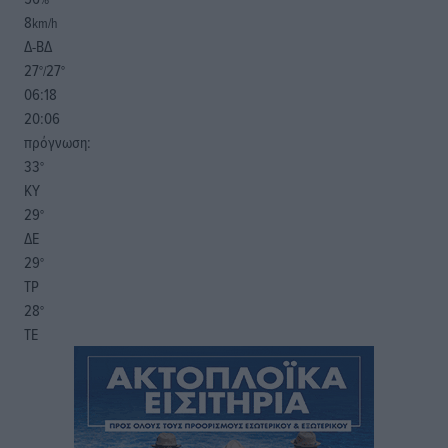
8
km/h
Δ-ΒΔ
27
27
°/
°
06:18
20:06
πρόγνωση:
33
°
ΚΥ
29
°
ΔΕ
29
°
ΤΡ
28
°
ΤΕ