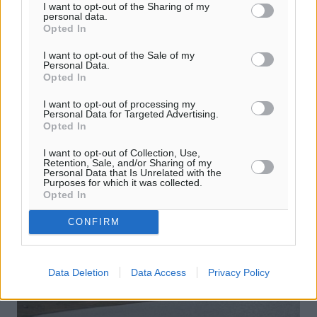
I want to opt-out of the Sharing of my
personal data.
Opted In
Eurovision 2025: Κατά τη διάρκεια
I want to opt-out of the Sale of my
εμφάνισης της Κλαυδίας η τηλεθέαση
Personal Data.
Opted In
έφτασε το 77,6% στο σύνολο, ενώ στο
γυναικείο κοινό 89,5%
I want to opt-out of processing my
Personal Data for Targeted Advertising.
Opted In
Ρεκόρ τηλεθέασης 15ετίας, που έφτασε έως και το
απίστευτο 89,5%, συνόδευσε την 6η θέση που
I want to opt-out of Collection, Use,
κατέκτησε η Κλαυδία και η «Αστερομάτα», στην 69η
Retention, Sale, and/or Sharing of my
Eurovision. Αξίζει να αναφερθεί ότι ...
Personal Data that Is Unrelated with the
Purposes for which it was collected.
Opted In
18.05.25, 12:15
CONFIRM
Data Deletion
Data Access
Privacy Policy