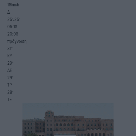
16
km/h
Δ
25
25
°/
°
06:18
20:06
πρόγνωση:
31
°
ΚΥ
29
°
ΔΕ
29
°
ΤΡ
28
°
ΤΕ