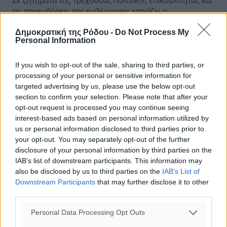
Σε ζητήματα της τρέχουσας πολιτικής επικαιρότητας και
τις παρεμβάσεις της κυβέρνησης εστιάζει ο
πρωθυπουργός Κυριάκος Μητσοτάκης, στην
καθιερωμένη του κυριακάτικη ανάρτηση στο ...
Δημοκρατική της Ρόδου -
Do Not Process My
Personal Information
18.05.25, 12:21
If you wish to opt-out of the sale, sharing to third parties, or
processing of your personal or sensitive information for
targeted advertising by us, please use the below opt-out
section to confirm your selection. Please note that after your
opt-out request is processed you may continue seeing
interest-based ads based on personal information utilized by
us or personal information disclosed to third parties prior to
your opt-out. You may separately opt-out of the further
disclosure of your personal information by third parties on the
IAB’s list of downstream participants. This information may
also be disclosed by us to third parties on the
IAB’s List of
Downstream Participants
that may further disclose it to other
third parties.
Personal Data Processing Opt Outs