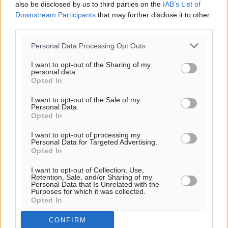
also be disclosed by us to third parties on the
IAB’s List of
Downstream Participants
that may further disclose it to other
third parties.
Personal Data Processing Opt Outs
I want to opt-out of the Sharing of my
personal data.
Opted In
I want to opt-out of the Sale of my
Ροή ειδήσεων
Personal Data.
Opted In
I want to opt-out of processing my
Έφυγε από τη ζωή ο επί σειρά ετών εφημέριος στον
Personal Data for Targeted Advertising.
Opted In
ιερό Ναό του Αγίου Νικολάου Παστίδας Μιχαήλ
Καψάλης
I want to opt-out of Collection, Use,
Retention, Sale, and/or Sharing of my
Τοπικές Ειδήσεις
•
πριν 2 ώρες
Personal Data that Is Unrelated with the
Purposes for which it was collected.
Opted In
Αποκαλυπτήρια για την «Ατζέντα 2030» από το βήμα
της ΔΕΘ
CONFIRM