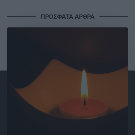
Γιάννης Βασιλάκης: «Η Πρωτοβάθμια Φροντίδα
ΠΡΟΣΦΑΤΑ ΑΡΘΡΑ
Υγείας πρέπει να φτάνει σε κάθε γωνιά – Ενισχύουμε
τις δομές, δεν τις αποδυναμώνουμε»
Συνεντεύξεις
•
πριν 10 ώρες
Ιδρυμα Ωνάση: Το όραμα πίσω από τα δύο νέα
σχολεία της Ρόδου
Συνεντεύξεις
•
πριν 10 ώρες
Μιχάλης Χουρδάκης: «Η χώρα χρειάζεται μια
αξιόπιστη εναλλακτική κυβερνητική πρόταση»
Συνεντεύξεις
•
πριν 10 ώρες
Σεβ. Μητροπολίτης Ρόδου κ. Κύριλλος: «Ο Αύγουστος
είναι ο μήνας της Παναγίας και η Θεία Λειτουργία η
καρδιά της ζωής της Εκκλησίας»
Συνεντεύξεις
•
πριν 10 ώρες