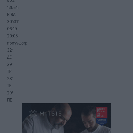
85
%
13
km/h
Β-ΒΔ
30
31
°/
°
06:19
20:05
πρόγνωση:
32
°
ΔΕ
29
°
ΤΡ
28
°
ΤΕ
29
°
ΠΕ