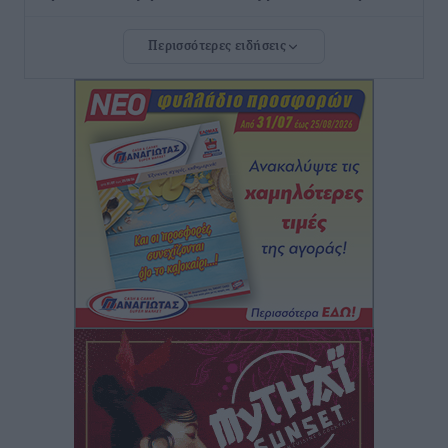
Τοπικές Ειδήσεις
•
πριν 6 ώρες
Περισσότερες ειδήσεις
Τουρνάς για φωτιές: «Κανένα περιθώριο
εφησυχασμού» – Σε πλήρη ετοιμότητα ο μηχανισμός
Ειδήσεις
•
πριν 7 ώρες
Καιρός: Επιμένουν οι υψηλές θερμοκρασίες – Ισχυρά
μελτέμια έως 9 μποφόρ, σε «Red Code» 6 περιοχές
Τοπικές Ειδήσεις
•
πριν 8 ώρες
Τα φοιτητικά ενοίκια «τινάζουν στον αέρα» τους
οικογενειακούς προϋπολογισμούς
Ειδήσεις
•
πριν 8 ώρες
Δύο νέοι ξενώνες παραδόθηκαν στις Ένοπλες
Δυνάμεις στη νήσο Ρω
Τοπικές Ειδήσεις
•
πριν 8 ώρες