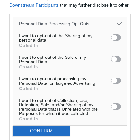
ΥΠΑΑΤ: 12,5 εκατ. ευρώ στις 13 Περιφέρειες για μέτρα
Downstream Participants
that may further disclose it to other
third parties.
βιοασφάλειας
Τοπικές Ειδήσεις
•
πριν 10 ώρες
Personal Data Processing Opt Outs
I want to opt-out of the Sharing of my
Ποιοι φοιτητές μπορούν να λάβουν ενίσχυση για
personal data.
στέγη έως 2.500 ευρώ
Opted In
Ειδήσεις
•
πριν 10 ώρες
I want to opt-out of the Sale of my
Personal Data.
Opted In
«Γιατί οι Τούρκοι συρρέουν στα ελληνικά νησιά»:
Τουρκική εφημερίδα εξηγεί τους λόγους που οι
I want to opt-out of processing my
Personal Data for Targeted Advertising.
γείτονες προτιμούν την Ελλάδα για διακοπές
Opted In
Τοπικές Ειδήσεις
•
πριν 10 ώρες
I want to opt-out of Collection, Use,
Retention, Sale, and/or Sharing of my
«Μουσικό Ταξίδι στο Αιγαίο»: Η Ρόδος έγραψε μια
Personal Data that Is Unrelated with the
Purposes for which it was collected.
νέα σελίδα στον πολιτισμό
Opted In
Πολιτιστικά
•
πριν 10 ώρες
CONFIRM