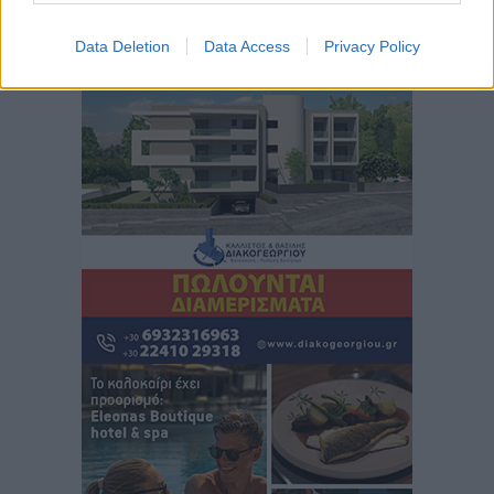
Άμεσα μέτρα για την ενίσχυση του Νοσοκομείου
Ρόδου και αντιμετώπιση των ελλείψεων προσωπικού
Data Deletion
Data Access
Privacy Policy
Περισσότερες ειδήσεις
ανακοίνωσε ο Άδωνις Γεωργιάδης
Τοπικές Ειδήσεις
•
πριν 11 ώρες
Iατρικός Σύλλογος Ροδου προς Α. Γεωργιάδη:
Στρατηγικές Προτάσεις για την Ενίσχυση της
Δημόσιας Υγείας στη Νησιωτική Ελλάδα και στα
Νοσοκομεία της Γ΄ Ζώνης
Τοπικές Ειδήσεις
•
πριν 11 ώρες
Πάνθηρες: Ξεκίνησαν αισιόδοξοι για την παρθενική
“πτήση” τους
Αθλητικά
•
πριν 11 ώρες
Άρης Αρχαγγέλου: Στο πλευρό του άτυχου Ιάκωβου
Θωμά
Αθλητικά
•
πριν 11 ώρες