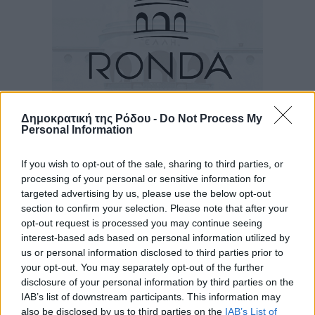
Δημοκρατική της Ρόδου -
Do Not Process My
Personal Information
Ροή ειδήσεων
If you wish to opt-out of the sale, sharing to third parties, or
processing of your personal or sensitive information for
targeted advertising by us, please use the below opt-out
Τριήμερο εξόδου: Πάνω από 129.000 επιβάτες
section to confirm your selection. Please note that after your
αναχωρούν από Πειραιά, Ραφήνα και Λαύριο
opt-out request is processed you may continue seeing
Ειδήσεις
•
πριν 9 ώρες
interest-based ads based on personal information utilized by
us or personal information disclosed to third parties prior to
your opt-out. You may separately opt-out of the further
Τι αλλάζει το χωροταξικό στις τουριστικές επενδύσεις
disclosure of your personal information by third parties on the
Τοπικές Ειδήσεις
•
πριν 9 ώρες
IAB’s list of downstream participants. This information may
also be disclosed by us to third parties on the
IAB’s List of