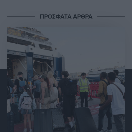
Αθλητικά
•
πριν 15 ώρες
ΠΡΟΣΦΑΤΑ ΑΡΘΡΑ
Διαγόρας: Μετεγγραφικό ντεμαράζ
Αθλητικά
•
πριν 15 ώρες
Γ.Σ. Διαγόρας: Εντατική προετοιμασία και επιστροφή
Ρίζου στις Ακαδημίες
Αθλητικά
•
πριν 15 ώρες
Εθνική Ανδρών: Ραντεβού στο Telekom Center Athens
Αθλητικά
•
πριν 15 ώρες
ΕΠΟ: Απέσυρε τη στήριξή της στην υποψηφιότητα
του Ινφαντίνο
Αθλητικά
•
πριν 15 ώρες
Φοίβος Κω: Το «ευχαριστώ» για το 9ο Kos 3X3