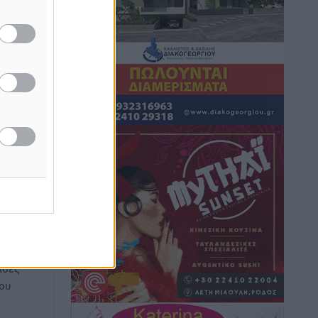
Πολιτιστικά
•
πριν 52 λεπτά
Έκτακτη συνεδρίαση της Δημοτικής
Επιτροπής Ρόδου αύριο Παρασκευή 7
Αυγούστου
Τοπικές Ειδήσεις
•
πριν 56 λεπτά
μα σε
 –
ΑΕΡΑ: Δεν σταματάει να ενισχύεται,
μητέρα
νέο απόκτημα ο Μητρόπουλος
Αθλητικά
•
πριν 1 ώρα
Κλεάνθης: Δουλειές μετά ευχαριστιών
στο γήπεδο, ατομικό για δύο
Αθλητικά
•
πριν 1 ώρα
ή της
ίδες
Φοίβος: Εν αναμονή του Νίκου Λαζίδη
του
Αθλητικά
•
πριν 1 ώρα