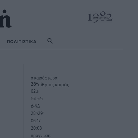
ΠΟΛΙΤΙΣΤΙΚΆ
o καιρός τώρα:
αίθριος καιρός
28
°
62
%
16
km/h
Δ-ΝΔ
28
29
°/
°
06:17
20:08
πρόγνωση: