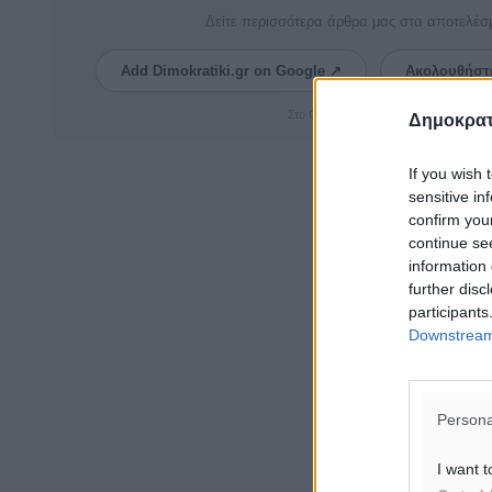
Δείτε περισσότερα άρθρα μας στα αποτελέσ
Add Dimokratiki.gr on Google ↗
Ακολουθήστ
Στο Google News πατήστε ★ Ακολουθ
Δημοκρατ
If you wish 
sensitive in
confirm you
continue se
information 
further disc
participants
Downstream 
Persona
I want t