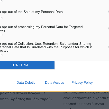
In
o opt-out of the Sale of my Personal Data.
In
ΙΑΒΑΣΕ ΕΠΙΣΗΣ
to opt-out of processing my Personal Data for Targeted
ing.
In
ΤΟΠΙΚΈΣ ΕΙΔΉΣΕΙΣ
ΤΟΠΙΚΈΣ ΕΙΔΉΣΕΙΣ
Νέο ξενοδοχείο στη Ρόδο για
Αυτοκίνητο μπήκε παράνο
o opt-out of Collection, Use, Retention, Sale, and/or Sharing
την H Hotels – Χατζηλαζάρου –
μονόδρομο στο Μαστιχάρι
ersonal Data that Is Unrelated with the Purposes for which it
Προχωρά καινούργιο
Αναποδογύρισε όχημα με 
lected.
ξενοδοχείο στην Κω
και 5χρονο παιδί
In
6.08.26 · 17:36
06.08.26 · 17:29
CONFIRM
Υπενθύμιση:
Data Deletion
Data Access
Privacy Policy
Για την μερική αναπαραγωγ
ή. Η Δημοκρατική δεν υιοθετεί
είδησης από άλλες ιστοσελ
υμε όποια σχόλια θεωρούμε
είναι απαραίτητη η χρήση 
οίηση. Χρήστες που δεν τηρούν
παρακάτω παρεχόμενου