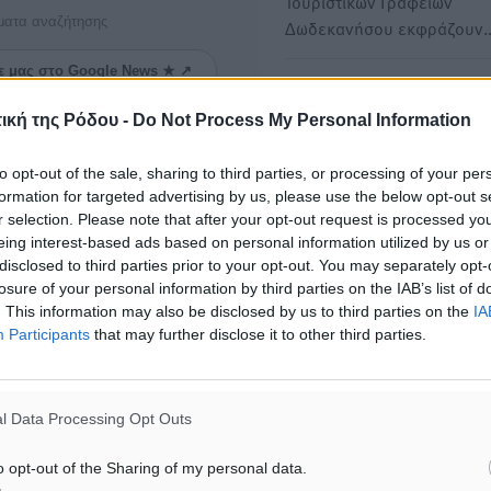
Τουριστικών Γραφείων
ματα αναζήτησης
Δωδεκανήσου εκφράζουν
ε μας στο Google News ★ ↗
Το Σάββατο το τελευταίο αν
ήστε
στον Τσαμπίκο Μανθαιάκη
ική της Ρόδου -
Do Not Process My Personal Information
Σκοτώθηκε τα ξημερώματα
τροχαίο
to opt-out of the sale, sharing to third parties, or processing of your per
formation for targeted advertising by us, please use the below opt-out s
Συγκλονισμένη είναι η τοπ
r selection. Please note that after your opt-out request is processed y
κοινωνία της Ρόδου από το
eing interest-based ads based on personal information utilized by us or
τραγικό θάνατο του…
disclosed to third parties prior to your opt-out. You may separately opt-
losure of your personal information by third parties on the IAB’s list of
. This information may also be disclosed by us to third parties on the
IA
Το συγκινητικό αντίο του
Participants
that may further disclose it to other third parties.
προέδρου του Εργατικού Κ
για τον θάνατο του οδηγού
ΔΕΣ ΡΟΔΑ Τσαμπίκου Καρ
l Data Processing Opt Outs
Στον θάνατο ενός από τους
παλαιούς οδηγούς της ΔΕΣ
o opt-out of the Sharing of my personal data.
ΡΟΔΑ Τσαμπίκου…