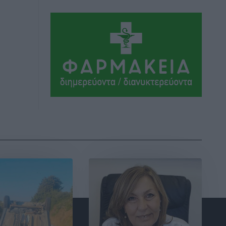
Ολοκλήρωση του έργου αναβάθμισης
των υποδομών του Νεστορίδειου
Μελάθρου
Τοπικές Ειδήσεις
•
πριν 2 ώρες
Γ.Σ. Διαγόρας: Στα «κυανέρυθρα» ο
Janni Pembe
Αθλητικά
•
πριν 3 ώρες
Σύλληψη 21χρονου για ναρκωτικά στη
Ρόδο
Τοπικές Ειδήσεις
•
πριν 4 ώρες
Με 13,1% κάλυψη εργαζομένων από
συλλογικές συμβάσεις, η Ελλάδα στον
“πάτο” της ΕΕ
Απόψεις
•
πριν 4 ώρες