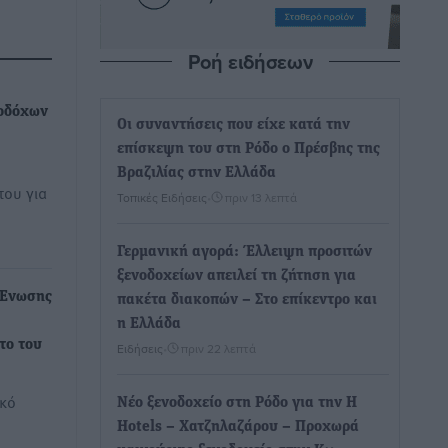
Ροή ειδήσεων
νοδόχων
Οι συναντήσεις που είχε κατά την
επίσκεψη του στη Ρόδο ο Πρέσβης της
Βραζιλίας στην Ελλάδα
του για
Τοπικές Ειδήσεις
•
πριν 13 λεπτά
Γερμανική αγορά: Έλλειψη προσιτών
ξενοδοχείων απειλεί τη ζήτηση για
 Ένωσης
πακέτα διακοπών – Στο επίκεντρο και
η Ελλάδα
το του
Ειδήσεις
•
πριν 22 λεπτά
ικό
Νέο ξενοδοχείο στη Ρόδο για την H
Hotels – Χατζηλαζάρου – Προχωρά