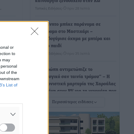
καινούργιο ξενοδοχείο στην Κω
…
Τοπικές Ειδήσεις
•
πριν 28 λεπτά
Αυτοκίνητο μπήκε παράνομα σε
τίο
μονόδρομο στο Μαστιχάρι –
 –
Αναποδογύρισε όχημα με μητέρα και
 σε
5χρονο παιδί
sonal or
Τοπικές Ειδήσεις
•
πριν 35 λεπτά
ection to
ική
ou may
ν
 personal
“Η Ευρώπη αντιμετώπιζε το
out of the
προσφυγικό σαν ταινία τρόμου” – Η
 downstream
συγκλονιστική μαρτυρία της Χαρούλας
B’s List of
Γιασιράνη στον RV για τα γεγονότα που
έντρου
οδήγησαν στο Σύμφωνο της Λέρου
 της
Περισσότερες ειδήσεις
Τοπικές Ειδήσεις
•
πριν 43 λεπτά
άμπελα
Συναυλία με τον Γιάννη Κότσιρα στις
 –
21 Αυγούστου