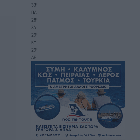
33
°
ΠΑ
28
°
ΣΑ
29
°
ΚΥ
29
°
ΔΕ