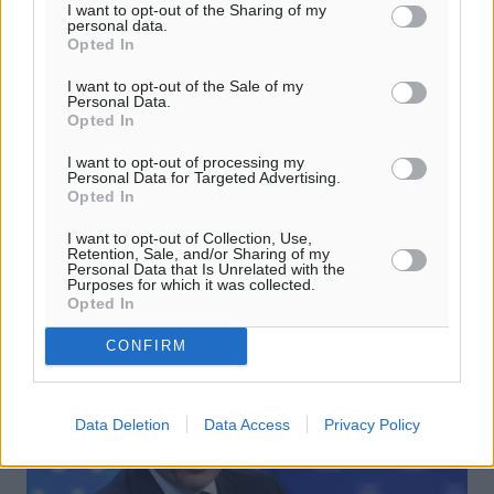
I want to opt-out of the Sharing of my
Αναστολή κινητοποιήσεων των
personal data.
εργαστηριακών ιατρών του Ι.Σ.Ρ. –
Opted In
Ανοικτά από αύριο Δευτέρα 27/5 όλα
I want to opt-out of the Sale of my
Personal Data.
τα ιατρεία
Opted In
Την Κυριακή 26 Μαΐου 2024 και ώρα 11.30
I want to opt-out of processing my
πραγματοποιήθηκε συνέλευση των εργαστηριακών
Personal Data for Targeted Advertising.
ιατρών (Ακτινολόγων, Βιοπαθολόγων-Μικροβιολόγων)
Opted In
στη Στέγη του Ιατρικού Συλλόγου Ρόδου και ...
I want to opt-out of Collection, Use,
Retention, Sale, and/or Sharing of my
Personal Data that Is Unrelated with the
26.05.24, 16:58
Purposes for which it was collected.
Opted In
CONFIRM
Data Deletion
Data Access
Privacy Policy