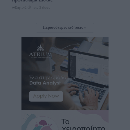
Πρωτάθλημα Πίστας
Αθλητικά
•
πριν 3 ώρες
Διαγόρας: Μετεγγραφικό ντεμαράζ
Περισσότερες ειδήσεις
Αθλητικά
•
πριν 3 ώρες
Γ.Σ. Διαγόρας: Εντατική προετοιμασία και επιστροφή
Ρίζου στις Ακαδημίες
Αθλητικά
•
πριν 3 ώρες
Εθνική Ανδρών: Ραντεβού στο Telekom Center Athens
Αθλητικά
•
πριν 3 ώρες
ΕΠΟ: Απέσυρε τη στήριξή της στην υποψηφιότητα
του Ινφαντίνο
Αθλητικά
•
πριν 3 ώρες
Φοίβος Κω: Το «ευχαριστώ» για το 9ο Kos 3X3