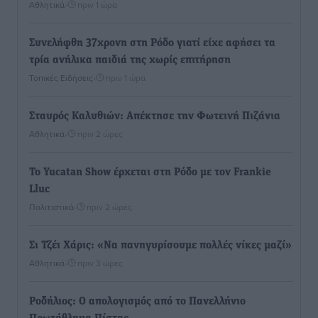
Αθλητικά
•
πριν 1 ώρα
Συνελήφθη 37χρονη στη Ρόδο γιατί είχε αφήσει τα
τρία ανήλικα παιδιά της χωρίς επιτήρηση
Τοπικές Ειδήσεις
•
πριν 1 ώρα
Σταυρός Καλυθιών: Απέκτησε την Φωτεινή Πιζάνια
Αθλητικά
•
πριν 2 ώρες
Το Yucatan Show έρχεται στη Ρόδο με τον Frankie
Lluc
Πολιτιστικά
•
πριν 2 ώρες
Σι Τζέι Χάρις: «Να πανηγυρίσουμε πολλές νίκες μαζί»
Αθλητικά
•
πριν 3 ώρες
Ροδήλιος: Ο απολογισμός από το Πανελλήνιο