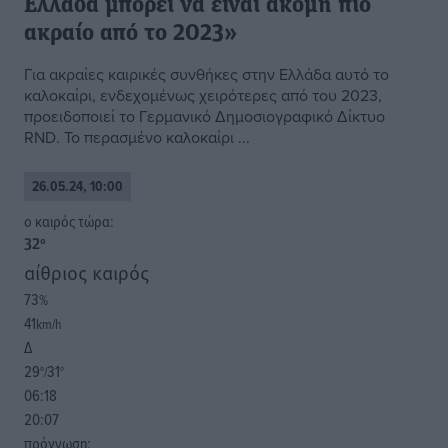
Ελλάδα μπορεί να είναι ακόμη πιο
ακραίο από το 2023»
Για ακραίες καιρικές συνθήκες στην Ελλάδα αυτό το
καλοκαίρι, ενδεχομένως χειρότερες από του 2023,
προειδοποιεί το Γερμανικό Δημοσιογραφικό Δίκτυο
RND. Το περασμένο καλοκαίρι ...
26.05.24, 10:00
o καιρός τώρα:
32
°
αίθριος καιρός
73
%
41
km/h
Δ
29
31
°/
°
06:18
20:07
πρόγνωση: