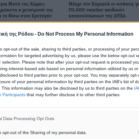
για Μονή της Χώρας:
Μέχρι την Κυριακή οι αιτήσεις γ
ρείαστη η μετατροπή της
70.000 voucher παιδικών
α το θέσω στον Ερντογάν
κατασκηνώσεων της ΔΥΠΑ
ειά του για τη μετατροπή
Την Κυριακή, 12 Μαΐου, λήγει η
ης Χώρας σε
υποβολή ηλεκτρονικών αιτήσεω
ική της Ρόδου -
Do Not Process My Personal Information
ρασε ο πρωθυπουργός
δικαιούχων και παρόχων για
νος την Πρόεδρο της
συμμετοχή στο «Πρόγραμμα Δι
to opt-out of the sale, sharing to third parties, or processing of your per
, κατά την καθιερωμένη
Παιδιών σε Παιδικές Κατασκηνώ
formation for targeted advertising by us, please use the below opt-out s
έρωση στο ...
έτους 2024» της ...
r selection. Please note that after your opt-out request is processed y
eing interest-based ads based on personal information utilized by us or
22
08.05.24, 17:13
disclosed to third parties prior to your opt-out. You may separately opt-
losure of your personal information by third parties on the IAB’s list of
. This information may also be disclosed by us to third parties on the
IA
Participants
that may further disclose it to other third parties.
l Data Processing Opt Outs
o opt-out of the Sharing of my personal data.