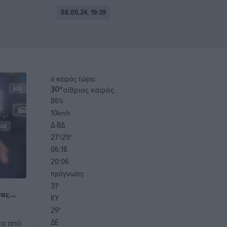
08.05.24, 19:39
o καιρός τώρα:
αίθριος καιρός
30
°
86
%
10
km/h
Δ-ΒΔ
27
29
°/
°
06:18
20:06
πρόγνωση:
31
°
 σας…
ΚΥ
29
°
ΔΕ
τα από