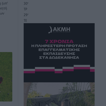
 (υπ’
30
°
ικητή
ΤΡ
ίων
29
°
ΤΕ