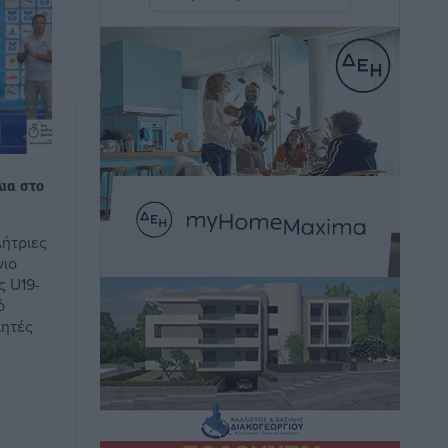
καιρικά φαινόμενα δεν υπάρχουν
περιθώρια εφησυχασμού
Ειδήσεις
•
πριν 53 λεπτά
Στον Άγιο Νικόλαο Χάλκης ανοίγει
ξανά το ανανεωμένο εκκλησιαστικό
μουσείο από τη Λέσχη Lions Χάλκης
ια στο
Τοπικές Ειδήσεις
•
πριν 1 ώρα
λήτριες
Ρόδος: «Βουλιάζει» από τουρίστες –
νιο
Πάνω από 1 εκατ. επιβάτες και 55
 U19-
κρουαζιερόπλοια
ό
Τοπικές Ειδήσεις
•
πριν 1 ώρα
λητές
Γ’ Εθνική Κατηγορία: Οι ημερομηνίες
των αγωνιστικών της κανονικής
περιόδου
Αθλητικά
•
πριν 6 ώρες