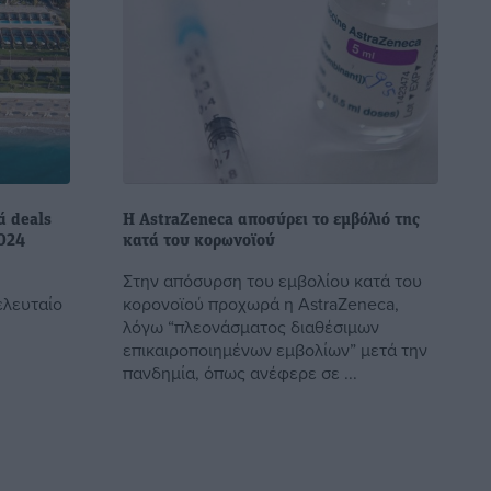
ά deals
Η AstraZeneca αποσύρει το εμβόλιό της
024
κατά του κορωνοϊού
Στην απόσυρση του εμβολίου κατά του
ελευταίο
κορονοϊού προχωρά η AstraZeneca,
λόγω “πλεονάσματος διαθέσιμων
επικαιροποιημένων εμβολίων” μετά την
πανδημία, όπως ανέφερε σε ...