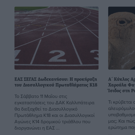
ΕΑΣ ΣΕΓΑΣ Δωδεκανήσου: Η προκήρυξη
Α΄ Κύκλος Α
του Διασυλλογικού Πρωταθλήματος Κ18
Χαρούλα Φαν
Ίσιδος στη Ρ
Το Σάββατο 11 Μαΐου στις
Τι κρύβεται 
εγκαταστάσεις του ΔΑΚ Καλλιπάτειρα
αλευρόμυλου
θα διεξαχθεί το Διασυλλογικό
υποβαθμισμέ
Πρωτάθλημα Κ18 και οι Διασυλλογικοί
μας; Και πώ
Αγώνες Κ14 δρομικού τριάθλου που
ερώτημα παγι
διοργανώνει η ΕΑΣ ...
...