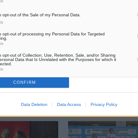
In
o opt-out of the Sale of my Personal Data.
In
τοιχεία τροχαίων
Δράση δενδροφύτευσης στην Η.
to opt-out of processing my Personal Data for Targeted
και παραβάσεων κατά το
ing.
Το 2ο Πειραματικό σχολείο Ρόδ
ο 2024
In
συνεργασία με το Δήμο Η.Ν. Κά
ήθηκαν 20.403 έλεγχοι &
συντονιστή τον πρόεδρο του Ae
o opt-out of Collection, Use, Retention, Sale, and/or Sharing
 2.943 παραβάσεις Η
και Διδάκτορα κύριο Δημήτρη
ersonal Data that Is Unrelated with the Purposes for which it
φερειακή Αστυνομική
lected.
Καλαϊτζίδη στο πλαίσιο του ...
In
οτίου Αιγαίου δημοσιεύει
οιχεία τροχαίων
..
CONFIRM
03
08.05.24, 17:01
Data Deletion
Data Access
Privacy Policy