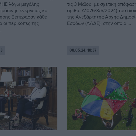
ΜΗΕ λόγω μεγάλης
τις 3 Μαΐου, με σχετική απόφαση
ράσινης ενέργειας και
αριθμ. Α1076/3/5/2024) του διο
τησης Ξεπέρασαν κάθε
της Ανεξάρτητης Αρχής Δημοσ
 οι περικοπές της
Εσόδων (ΑΑΔΕ), στην οποία ...
..
23
08.05.24, 18:37