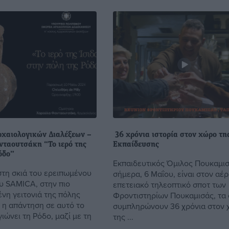
ρχαιολογικών Διαλέξεων –
36 χρόνια ιστορία στον χώρο τη
ταουτσάκη “Το ιερό της
Εκπαίδευσης
όδο”
Εκπαιδευτικός Όμιλος Πουκαμι
στη σκιά του ερειπωμένου
σήμερα, 6 Μαΐου, είναι στον αέρ
 SAMICA, στην πιο
επετειακό τηλεοπτικό σποτ των
νη γειτονιά της πόλης
Φροντιστηρίων Πουκαμισάς, τα 
ς η απάντηση σε αυτό το
συμπληρώνουν 36 χρόνια στον
ώνει τη Ρόδο, μαζί με τη
της ...