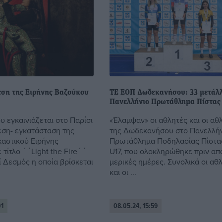
εση της Ειρήνης Βαζούκου
ΤΕ ΕΟΠ Δωδεκανήσου: 33 μετάλλ
Πανελλήνιο Πρωτάθλημα Πίστας
ου εγκαινιάζεται στο Παρίσι
«Έλαμψαν» οι αθλητές και οι αθ
εση- εγκατάσταση της
της Δωδεκανήσου στο Πανελλή
καστικού Ειρήνης
Πρωτάθλημα Ποδηλασίας Πίστας
τίτλο ΄΄Light the Fire΄΄
U17, που ολοκληρώθηκε πριν απ
ί Δεσμός η οποία βρίσκεται
μερικές ημέρες. Συνολικά οι αθ
και οι ...
01
08.05.24, 15:59