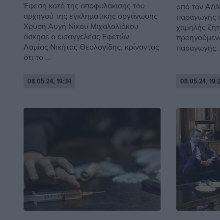
Έφεση κατά της αποφυλάκισης του
από τον ΑΔ
αρχηγού της εγκληματικής οργάνωσης
παραγωγής π
Χρυσή Αυγή Νίκου Μιχαλολιάκου
χαμηλής ζή
άσκησε ο εισαγγελέας Εφετών
προηγούμενο
Λαμίας Νικήτας Θεολογίδης, κρίνοντας
παραγωγής .
ότι το ...
08.05.24, 19:34
08.05.24, 19: