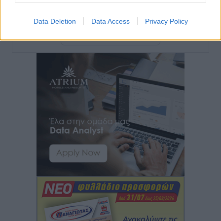
Ειδήσεις
•
πριν 10 ώρες
Data Deletion
Data Access
Privacy Policy
Περισσότερες ειδήσεις
Νέο ξενοδοχείο στη Ρόδο για την H Hotels –
Χατζηλαζάρου – Προχωρά καινούργιο ξενοδοχείο
στην Κω
Τοπικές Ειδήσεις
•
πριν 10 ώρες
Αυτοκίνητο μπήκε παράνομα σε μονόδρομο στο
Μαστιχάρι – Αναποδογύρισε όχημα με μητέρα και
5χρονο παιδί
Τοπικές Ειδήσεις
•
πριν 10 ώρες
“Η Ευρώπη αντιμετώπιζε το προσφυγικό σαν ταινία
τρόμου” – Η συγκλονιστική μαρτυρία της Χαρούλας
Γιασιράνη στον RV για τα γεγονότα που οδήγησαν στο
Σύμφωνο της Λέρου
Τοπικές Ειδήσεις
•
πριν 10 ώρες