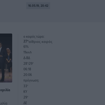
16.05.19, 20:42
o καιρός τώρα:
αίθριος καιρός
27
°
61
%
11
km/h
Δ-ΒΔ
28
29
°/
°
06:18
20:06
πρόγνωση:
33
°
ομιλία
ΚΥ
29
°
ΔΕ
μιλία