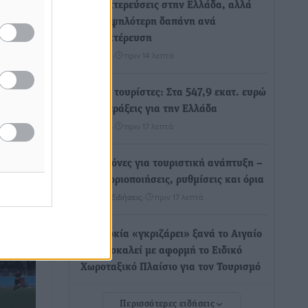
διανυκτερεύσεις στην Ελλάδα, αλλά
18% υψηλότερη δαπάνη ανά
θι
διανυκτέρευση
Ειδήσεις
•
πριν 14 λεπτά
άθμια
είχε
Βέλγοι τουρίστες: Στα 547,9 εκατ. ευρώ
για την
οι εισπράξεις για την Ελλάδα
ό την
Ειδήσεις
•
πριν 17 λεπτά
α ...
Οι κανόνες για τουριστική ανάπτυξη –
Κατηγοριοποιήσεις, ρυθμίσεις και όρια
Τοπικές Ειδήσεις
•
πριν 17 λεπτά
Η Τουρκία «γκριζάρει» ξανά το Αιγαίο
και προκαλεί με αφορμή το Ειδικό
Χωροταξικό Πλαίσιο για τον Τουρισμό
Τοπικές Ειδήσεις
•
πριν 24 λεπτά
Περισσότερες ειδήσεις