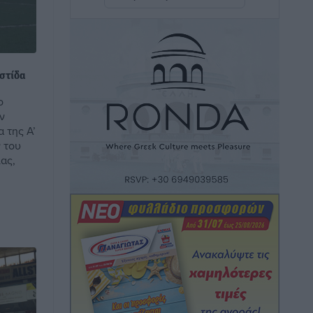
Νέα εποχή για το Νοσοκομείο Ρόδου:
Έργα υποδομής, ακτινοθεραπευτικό
κέντρο και νέα μέτρα για τη στελέχωση
Τοπικές Ειδήσεις
•
πριν 1 ώρα
στίδα
ο
Στη Δημοτική Επιτροπή η Ροδιακή
ν
Έπαυλη και το Δίκτυο ΑμεΑ στη
 της Α’
Μεσαιωνική Πόλη
 του
Ρεπορτάζ
•
πριν 1 ώρα
ας,
Προσωρινά κρατούμενος ο 59χρονος
που συνελήφθη με περισσότερο από 1,3
κιλό κοκαΐνης στη Ρόδο
Τοπικές Ειδήσεις
•
πριν 1 ώρα
Δεκατέσσερα ονόματα στο τραπέζι για
το ψηφοδέλτιο του ΠΑΣΟΚ στα