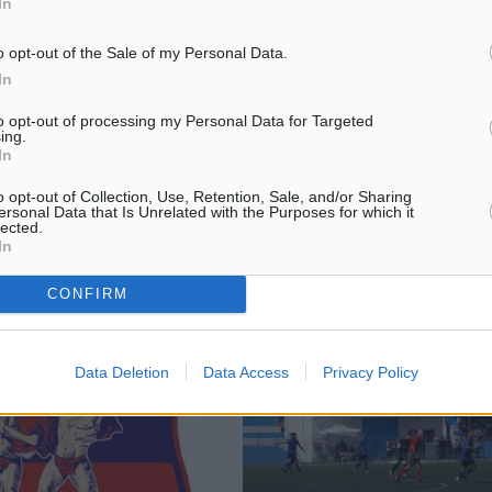
In
o opt-out of the Sale of my Personal Data.
10: Το πρόγραμμα του
Ατρόμητος Διμυλιάς: «Το παραμύ
τελείωσε»
In
πό την ΕΠΣΔ οι
Απορρίφθηκε από την δευτεροβ
to opt-out of processing my Personal Data for Targeted
ing.
ς της 7ης φάσης του
επιτροπή της ΕΠΟ η έφεση που 
In
10 που διοργανώνει η
καταθέσει ο Ταξιάρχης Καλάθου 
λλιέργειας και Ανάπτυξης.
ποινή που του είχε επιβληθεί απ
o opt-out of Collection, Use, Retention, Sale, and/or Sharing
α θα διεξαχθούν το Σάββατο
Πειθαρχική Επιτροπή της ΕΠΣΔ γι
ersonal Data that Is Unrelated with the Purposes for which it
lected.
..
In
4
16.05.19, 17:20
CONFIRM
Data Deletion
Data Access
Privacy Policy