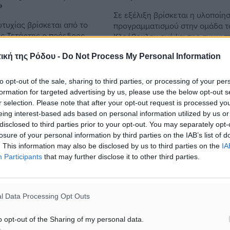
»
Σε εξέλιξη βρίσκεται η υλοποίη
τυχίας βρίσκεται από το
προγραμματισμού στην ομάδα τ
ς Τετάρτης ο πρόεδρος
Κλεόβουλου ενόψει της αγωνιστ
 Κωνσταντίνος
περιόδου 2019-2020 και την
 έπειτα από την άνοδο του
ική της Ρόδου -
Do Not Process My Personal Information
συμμετοχή του συλλόγου στο ν
ην Football League. Ο
πρωτάθλημα της ...
..
to opt-out of the sale, sharing to third parties, or processing of your per
formation for targeted advertising by us, please use the below opt-out s
r selection. Please note that after your opt-out request is processed y
8
16.05.19, 17:26
eing interest-based ads based on personal information utilized by us or
disclosed to third parties prior to your opt-out. You may separately opt-
losure of your personal information by third parties on the IAB’s list of
. This information may also be disclosed by us to third parties on the
IA
Participants
that may further disclose it to other third parties.
l Data Processing Opt Outs
o opt-out of the Sharing of my personal data.