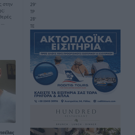
ς στην
29
°
ης:
ΤΡ
αθερές
28
°
...
ΤΕ
υτσέλας