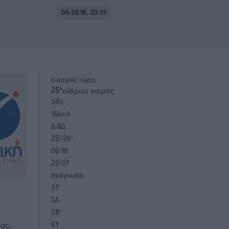
06.09.18, 20:31
o καιρός τώρα:
αίθριος καιρός
25
°
34
%
16
km/h
Δ-ΒΔ
25
26
°/
°
06:18
20:07
πρόγνωση:
31
°
ΣΑ
28
°
ΚΥ
ας,