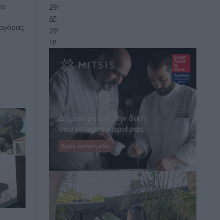
θα
29
°
ΔΕ
ιαγόρας
29
°
ΤΡ