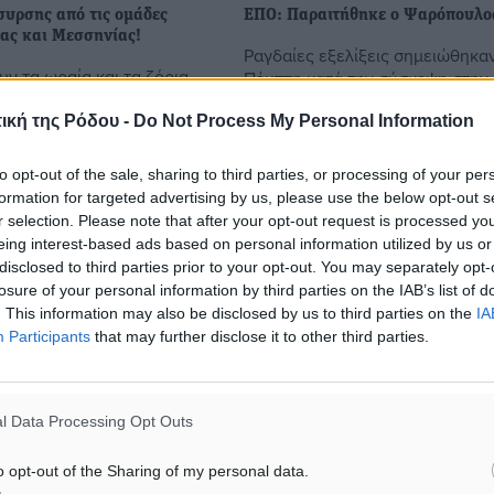
υρσης από τις ομάδες
ΕΠΟ: Παραιτήθηκε ο Ψαρόπουλο
ίας και Μεσσηνίας!
Ραγδαίες εξελίξεις σημειώθηκα
ν τα ωραία και τα ζόρια
Πέμπτη κατά την σύσκεψη στην
ίκηση της ΕΠΟ. Σύμφωνα με
για τον καταρτισμό των ομίλων τ
δα sportfmpatras.gr, μετά
ική της Ρόδου -
Do Not Process My Personal Information
Εθνικής, που πραγματοποιήθηκ
μό των ομίλων της Γ’
κανονικά. Ο πρόεδρος της Επιτρ
γορίας όλες οι ...
to opt-out of the sale, sharing to third parties, or processing of your per
formation for targeted advertising by us, please use the below opt-out s
r selection. Please note that after your opt-out request is processed y
9
06.09.18, 17:58
eing interest-based ads based on personal information utilized by us or
disclosed to third parties prior to your opt-out. You may separately opt-
losure of your personal information by third parties on the IAB’s list of
. This information may also be disclosed by us to third parties on the
IA
Participants
that may further disclose it to other third parties.
l Data Processing Opt Outs
o opt-out of the Sharing of my personal data.