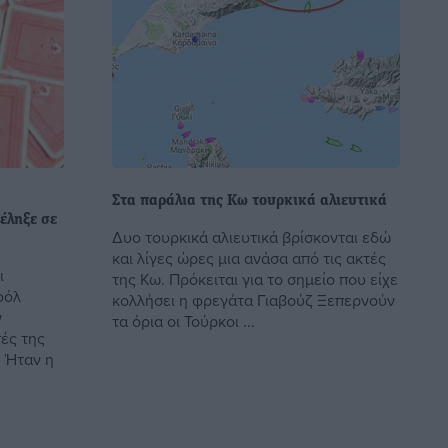
Στα παράλια της Κω τουρκικά αλιευτικά
έληξε σε
Δυο τουρκικά αλιευτικά βρίσκονται εδώ
και λίγες ώρες μια ανάσα από τις ακτές
ι
της Κω. Πρόκειται για το σημείο που είχε
οόλ
κολλήσει η φρεγάτα Γιαβούζ Ξεπερνούν
ν
τα όρια οι Τούρκοι ...
ές της
 Ήταν η