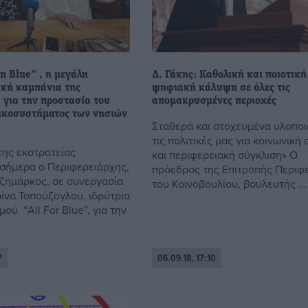
n Blue” , η μεγάλη
Δ. Γάκης: Καθολική και ποιοτική
ική καμπάνια της
ψηφιακή κάλυψη σε όλες τις
 για την προστασία του
απομακρυσμένες περιοχές
ικοσυστήματος των νησιών
Σταθερά και στοχευμένα υλοπο
τις πολιτικές μας για κοινωνική
της εκστρατείας
και περιφερειακή σύγκλιση» Ο
σήμερα ο Περιφερειάρχης,
πρόεδρος της Επιτροπής Περιφ
ζημάρκος, σε συνεργασία
του Κοινοβουλίου, βουλευτής ...
ρίνα Τοπούζογλου, ιδρύτρια
ού “All For Blue”, για την
7
06.09.18, 17:10