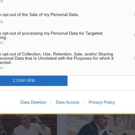
In
o opt-out of the Sale of my Personal Data.
ος: Έγινε ο αγιασμός
Βετεράνοι Ρόδου –Διαγόρα: Οι
αποφάσεις του Δ.Σ.
In
 της Τετάρτης έγινε ο
Το μεσημέρι της Τετάρτης έγινε
ς αγιασμός για την ομάδα
to opt-out of processing my Personal Data for Targeted
ing.
συνεδρίαση του διοικητικού
σιδώρου ενόψει της νέας
In
συμβουλίου του Συενδέσμου
 περιόδου και της
Βετεράνων Ποδοσφαιριστών Ρό
του συλλόγου στο
o opt-out of Collection, Use, Retention, Sale, and/or Sharing
Διαγόρα, κατά την οποία ελήφθ
ης ...
ersonal Data that Is Unrelated with the Purposes for which it
lected.
ακόλουθες ...
In
4
06.09.18, 17:53
CONFIRM
Data Deletion
Data Access
Privacy Policy