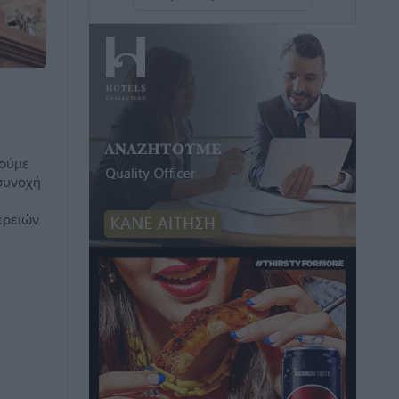
η Ελλάδα
Ειδήσεις
•
πριν 9 ώρες
Νέο ξενοδοχείο στη Ρόδο για την H
Hotels – Χατζηλαζάρου – Προχωρά
καινούργιο ξενοδοχείο στην Κω
Τοπικές Ειδήσεις
•
πριν 9 ώρες
ιούμε
 συνοχή
Αυτοκίνητο μπήκε παράνομα σε
ερειών
μονόδρομο στο Μαστιχάρι –
Αναποδογύρισε όχημα με μητέρα και
5χρονο παιδί
Τοπικές Ειδήσεις
•
πριν 9 ώρες
“Η Ευρώπη αντιμετώπιζε το
προσφυγικό σαν ταινία τρόμου” – Η
συγκλονιστική μαρτυρία της Χαρούλας
Γιασιράνη στον RV για τα γεγονότα που