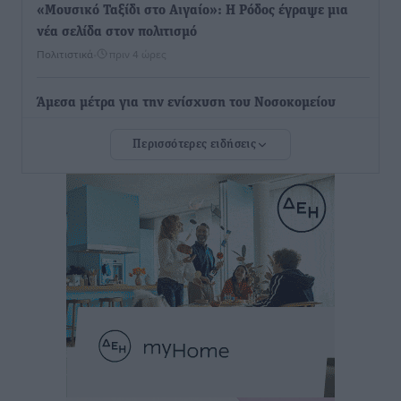
«Μουσικό Ταξίδι στο Αιγαίο»: Η Ρόδος έγραψε μια
νέα σελίδα στον πολιτισμό
Πολιτιστικά
•
πριν 4 ώρες
Άμεσα μέτρα για την ενίσχυση του Νοσοκομείου
Ρόδου και αντιμετώπιση των ελλείψεων προσωπικού
Περισσότερες ειδήσεις
ανακοίνωσε ο Άδωνις Γεωργιάδης
Τοπικές Ειδήσεις
•
πριν 4 ώρες
Iατρικός Σύλλογος Ροδου προς Α. Γεωργιάδη:
Στρατηγικές Προτάσεις για την Ενίσχυση της
Δημόσιας Υγείας στη Νησιωτική Ελλάδα και στα
Νοσοκομεία της Γ΄ Ζώνης
Τοπικές Ειδήσεις
•
πριν 5 ώρες
Πάνθηρες: Ξεκίνησαν αισιόδοξοι για την παρθενική
“πτήση” τους
Αθλητικά
•
πριν 5 ώρες