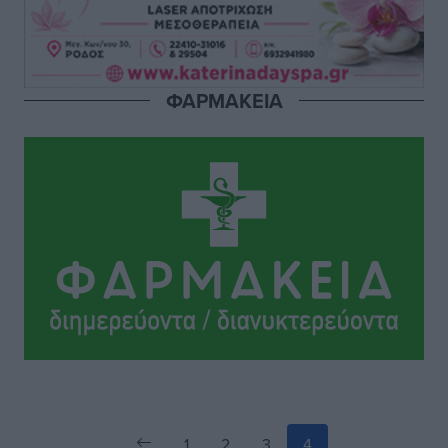
Σι Τζέι Χάρις: «Να πανηγυρίσουμε πολλές νίκες μαζί»
Αθλητικά
•
πριν 8 ώρες
Ροδήλιος: Ο απολογισμός από το Πανελλήνιο
ΦΑΡΜΑΚΕΙΑ
Πρωτάθλημα Πίστας
Αθλητικά
•
πριν 8 ώρες
1
2
3
4