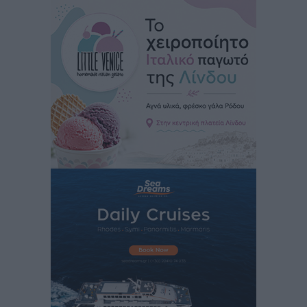
Άρης Αρχαγγέλου: Στο πλευρό του άτυχου Ιάκωβου
Θωμά
Αθλητικά
•
πριν 5 ώρες
Φοίβος: Η μεγάλη επιστροφή του Μπρένο Σαλβατιέρα
Αθλητικά
•
πριν 5 ώρες
Κλεάνθης: Έτοιμες οι κάρτες διαρκείας της νέας
σεζόν
Αθλητικά
•
πριν 5 ώρες
Ατρόμητος Διμυλιάς: Ο Μαργαρίτης και μία
αδιαπραγμάτευτη φιλοσοφία
Αθλητικά
•
πριν 5 ώρες
Γ.Σ. Διαγόρας: Επέστρεψε στις Ακαδημίες η Ειρήνη