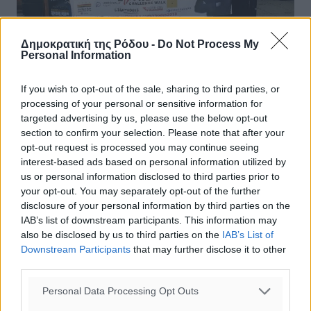
Δημοκρατική της Ρόδου -
Do Not Process My
Personal Information
If you wish to opt-out of the sale, sharing to third parties, or
Περπάτησε σε όλο το νησί για
processing of your personal or sensitive information for
φιλανθρωπικό σκοπό!
targeted advertising by us, please use the below opt-out
section to confirm your selection. Please note that after your
Με τον υδράργυρο να χτυπάει ‘κόκκινο’ πάνω από 30
opt-out request is processed you may continue seeing
βαθμούς και την υγρασία πάνω από 70%, ο καλός φίλος
interest-based ads based on personal information utilized by
της Ρόδου Ben Moorhouse από την Μεγάλη Βρετανία,
us or personal information disclosed to third parties prior to
έκανε πάλι το…. ...
your opt-out. You may separately opt-out of the further
disclosure of your personal information by third parties on the
09.08.18, 08:14
IAB’s list of downstream participants. This information may
also be disclosed by us to third parties on the
IAB’s List of
Downstream Participants
that may further disclose it to other
third parties.
Personal Data Processing Opt Outs