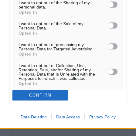
I want to opt-out of the Sharing of my
personal data.
Opted In
I want to opt-out of the Sale of my
Personal Data.
Opted In
I want to opt-out of processing my
Personal Data for Targeted Advertising.
Opted In
I want to opt-out of Collection, Use,
Retention, Sale, and/or Sharing of my
Personal Data that Is Unrelated with the
Γ. Πάππου : «Το κλίμα είναι άσχημο
Purposes for which it was collected.
Opted In
στην τοπική αγορά – Στοχεύουμε σε
λάθος κατεύθυνση»
CONFIRM
Διαψεύδονται οι προσδοκίες και φέτος για αντιστοιχία
εισπράξεων και αφίξεων από τον τουρισμό, αφού η
Data Deletion
Data Access
Privacy Policy
σεζόν 2018 μπορεί να σπάει τα κοντέρ σε επίπεδο
αφίξεων αλλά οι εισπράξεις ...