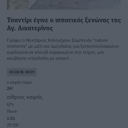
Τσαντίρι έγινε ο ιπποτικός ξενώνας της
Αγ. Αικατερίνης
Γράφει ο Νεκτάριος Καλογήρου Σαμπουάν “nature
moments” με μέλι και αμύγδαλα, μια ξεπουπουλιασμένη
καρδερίνα σε κλουβί καρφωμένο στο τείχος, μια
κουβέρτα υπέρδιπλη με ασορτί ...
09.08.18, 08:01
o καιρός τώρα:
26
°
αίθριος καιρός
67
%
11
km/h
Δ-ΒΔ
25
26
°/
°