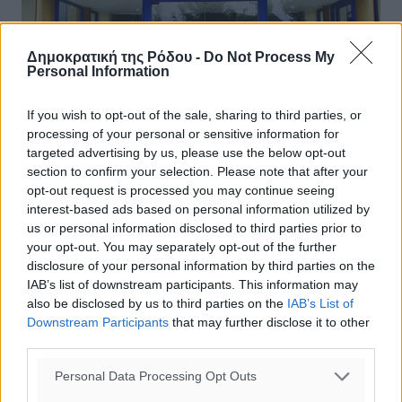
Δημοκρατική της Ρόδου -
Do Not Process My
Personal Information
If you wish to opt-out of the sale, sharing to third parties, or
processing of your personal or sensitive information for
targeted advertising by us, please use the below opt-out
section to confirm your selection. Please note that after your
«Χαράς ευαγγέλια» στη ΔΕΥΑΡ για τις
opt-out request is processed you may continue seeing
ευεργετικές βροχοπτώσεις
interest-based ads based on personal information utilized by
us or personal information disclosed to third parties prior to
Χαράς ευαγγέλια στη ΔΕΥΑΡ για τις βροχοπτώσεις
your opt-out. You may separately opt-out of the further
καθώς όπως προκύπτει από τα στοιχεία, ήδη σε σχέση
disclosure of your personal information by third parties on the
με το αντίστοιχο περσινό διάστημα Σεπτεμβρίου-
IAB’s list of downstream participants. This information may
Φεβρουαρίου, τα ποσοστά είναι ...
also be disclosed by us to third parties on the
IAB’s List of
Downstream Participants
that may further disclose it to other
03.03.18, 08:25
third parties.
Personal Data Processing Opt Outs