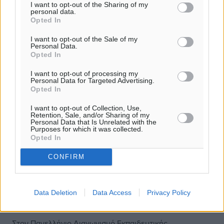
I want to opt-out of the Sharing of my
personal data.
Opted In
I want to opt-out of the Sale of my
Personal Data.
Opted In
I want to opt-out of processing my
Personal Data for Targeted Advertising.
Opted In
I want to opt-out of Collection, Use,
Retention, Sale, and/or Sharing of my
Personal Data that Is Unrelated with the
Purposes for which it was collected.
Opted In
CONFIRM
Μαθητές του 11ου Δημοτικού
Σχολείου συμμετέχουν σε πανελλήνιο
διαγωνισμό εκπαιδευτικής
Data Deletion
Data Access
Privacy Policy
ρομποτικής!
Στον Πανελλήνιο Διαγωνισμό Εκπαιδευτικής