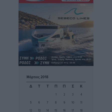
Ερώτηση στην Ευρωπαϊκή Επιτροπή για τις
αλλεπάλληλες πυρκαγιές που ξεσπούν από μονάδες
ανακύκλωσης και ΧΥΤΑ και την επικίνδυνη έκθεση
σε καρκινογόνες τοξικές ουσίες
Ειδήσεις
•
πριν 12 ώρες
Συλλυπητήριο μήνυμα του Δημάρχου Ρόδου
Αλέξανδρου Κολιάδη για την απώλεια του Θοδωρή
Παπαθεοδώρου
Τοπικές Ειδήσεις
•
πριν 12 ώρες
Μάρτιος 2018
Αναγέννηση Ασφενδιού: Με Ζαχαρία Ήλιο κάτω από
Δ
Τ
Τ
Π
Π
Σ
Κ
τα δοκάρια
Αθλητικά
•
πριν 13 ώρες
1
2
3
4
5
6
7
8
9
10
11
Κατταβιά: Πρόεδρος ο Μανώλης Φραντζής, απέκτησε
12
13
14
15
16
17
18