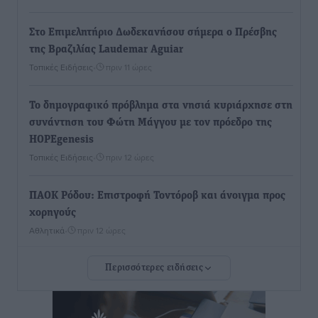
Στο Επιμελητήριο Δωδεκανήσου σήμερα ο Πρέσβης
της Βραζιλίας Laudemar Aguiar
Τοπικές Ειδήσεις
•
πριν 11 ώρες
To δημογραφικό πρόβλημα στα νησιά κυριάρχησε στη
συνάντηση του Φώτη Μάγγου με τον πρόεδρο της
HOPEgenesis
Τοπικές Ειδήσεις
•
πριν 12 ώρες
ΠΑΟΚ Ρόδου: Επιστροφή Τοντόροβ και άνοιγμα προς
χορηγούς
Αθλητικά
•
πριν 12 ώρες
Περισσότερες ειδήσεις
Rhodes Beyond Summer – Εκεί που το καλοκαίρι
είναι μόνο η αρχή
Τοπικές Ειδήσεις
•
πριν 12 ώρες