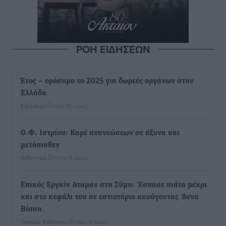
ΡΟΗ ΕΙΔΗΣΕΩΝ
Έτος – ορόσημο το 2025 για δωρεές οργάνων στην
Ελλάδα
Ειδήσεις
•
πριν 10 ώρες
Ο.Φ. Ιστρίου: Καρέ ανανεώσεων σε άξονα και
μετόπισθεν
Αθλητικά
•
πριν 11 ώρες
Επικός Εργκίν Αταμάν στη Σύμη: Έσπασε πιάτα μέχρι
και στο κεφάλι του σε εστιατόριο ακούγοντας Άννα
Βίσση
Τοπικές Ειδήσεις
•
πριν 11 ώρες