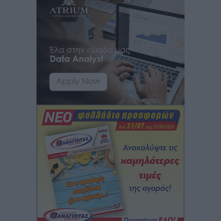
Κικίλιας: Μειώθηκαν κατά 34% οι μεταναστευτικές
ροές στα θαλάσσια σύνορα
Ειδήσεις
•
πριν 12 ώρες
Κως: Γερμανός τουρίστας κέρδισε αποζημίωση 900
ευρώ επειδή δεν βρήκε ξαπλώστρες στις
οικογενειακές διακοπές του
Τοπικές Ειδήσεις
•
πριν 12 ώρες
Ο γεωεντοπισμός μέσω 112 «έσωσε» Δανό περιπατητή
στη Ρόδο
Τοπικές Ειδήσεις
•
πριν 12 ώρες
Σύμη: Ανασύρθηκε σορός άνδρα – Εξετάζεται αν είναι
ο 8ος Γερμανός που αγνοούνταν μετά την παράσυρσή
ιστιοφόρου
Τοπικές Ειδήσεις
•
πριν 12 ώρες