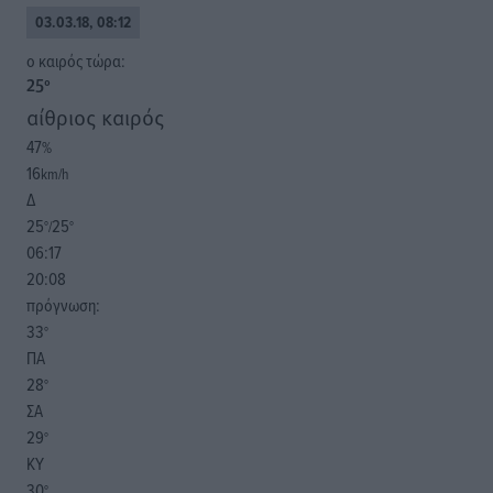
03.03.18, 08:12
o καιρός τώρα:
25
°
αίθριος καιρός
47
%
16
km/h
Δ
25
25
°/
°
06:17
20:08
πρόγνωση:
33
°
ΠΑ
28
°
ΣΑ
29
°
ΚΥ
30
°