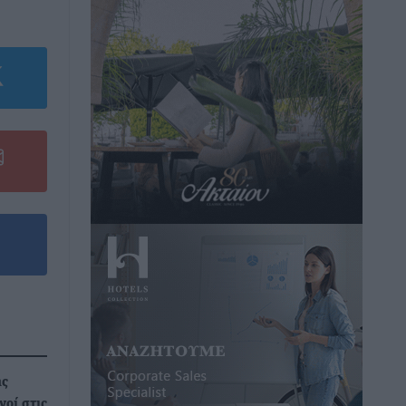
ης
νοί στις