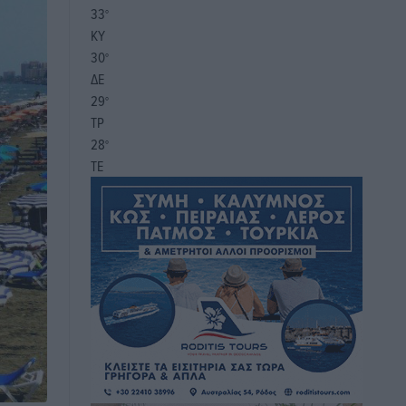
33
°
ΚΥ
30
°
ΔΕ
29
°
ΤΡ
28
°
ΤΕ