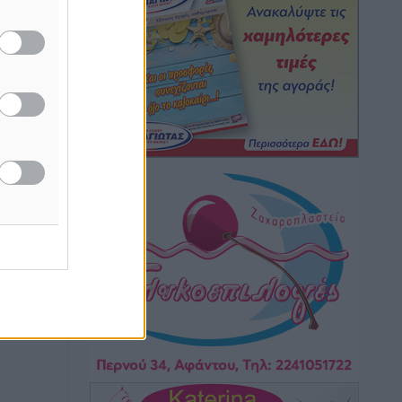
ν την
Ειδήσεις
•
πριν 1 ώρα
θήμερο,
Γ. Χατζημάρκος: “Δύο μεγάλες
δεσμεύσεις Γεωργιάδη” – Κίνητρα για
τους γιατρούς των νησιών και
συνεργασία Ρόδου με το Αττικόν για το
Ακτινοθεραπευτικό
ή της
Τοπικές Ειδήσεις
•
πριν 2 ώρες
ίδες
του
Σούπερ μάρκετ: Διευρύνεται η εθνική
πρωτοβουλία για τις τιμές – Eρχονται
ος το
νέες συμμετοχές εταιρειών
Ειδήσεις
•
πριν 2 ώρες
Συνελήφθησαν έξι άτομα για
ηχορύπανση από καταστήματα στο
Νότιο Αιγαίο