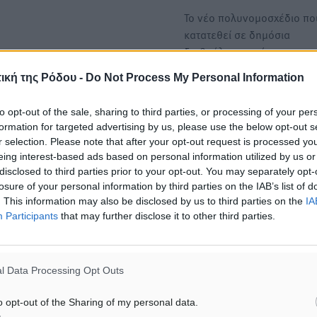
Το νέο πολυνομοσχέδιο πο
κατατεθεί σε δημόσια
διαβούλευση φέρνει σημαν
ρυθμίσεις…
ική της Ρόδου -
Do Not Process My Personal Information
Η πραγματική ιστορία πίσ
to opt-out of the sale, sharing to third parties, or processing of your per
τις Γαλάζιες Σημαίες στις 
formation for targeted advertising by us, please use the below opt-out s
r selection. Please note that after your opt-out request is processed y
Η γαλλικής επινόησης και
eing interest-based ads based on personal information utilized by us or
παγκόσμιας απήχησης ένδε
disclosed to third parties prior to your opt-out. You may separately opt-
ποιότητας, που βοηθά στη
losure of your personal information by third parties on the IAB’s list of
εύρεση…
. This information may also be disclosed by us to third parties on the
IA
Participants
that may further disclose it to other third parties.
ΙΑΒΑΣΕ ΕΠΙΣΗΣ
l Data Processing Opt Outs
o opt-out of the Sharing of my personal data.
ΕΙΔΉΣΕΙΣ
ΕΙΔΉΣΕΙΣ
Σούπερ μάρκετ: Διευρύνεται η
15 Αυγούστου 2026: Πώς 