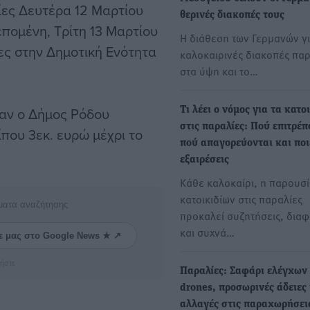
ίες Δευτέρα 12 Μαρτίου
θερινές διακοπές τους
πομένη, Τρίτη 13 Μαρτίου
Η διάθεση των Γερμανών γ
νες στην Δημοτική Ενότητα
καλοκαιρινές διακοπές πα
στα ύψη και το…
ναν ο Δήμος Ρόδου
Τι λέει ο νόμος για τα κατο
στις παραλίες: Πού επιτρέπ
που 3εκ. ευρώ μέχρι το
πού απαγορεύονται και ποι
εξαιρέσεις
Κάθε καλοκαίρι, η παρουσ
κατοικιδίων στις παραλίες
ματα αναζήτησης
προκαλεί συζητήσεις, διαφ
και συχνά…
ε μας στο Google News ★ ↗
ήστε
Παραλίες: Σαφάρι ελέγχων
drones, προσωρινές άδειες
αλλαγές στις παραχωρήσει