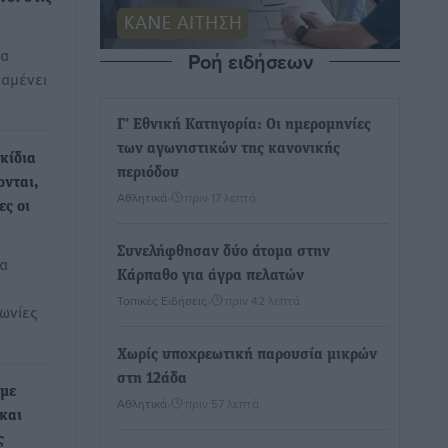
ια
Ροή ειδήσεων
ραμένει
Γ’ Εθνική Κατηγορία: Οι ημερομηνίες
των αγωνιστικών της κανονικής
ικίδια
περιόδου
ονται,
Αθλητικά
•
πριν 17 λεπτά
ες οι
Συνελήφθησαν δύο άτομα στην
ία
Κάρπαθο για άγρα πελατών
Τοπικές Ειδήσεις
•
πριν 42 λεπτά
ωνίες
Χωρίς υποχρεωτική παρουσία μικρών
στη 12άδα
 με
Αθλητικά
•
πριν 57 λεπτά
 και
ς