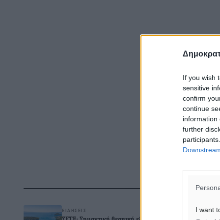
Δημοκρατ
If you wish 
sensitive in
confirm you
continue se
information 
further disc
participants
Downstream 
Δ
Persona
I want t
ΕΙΔΉΣΕΙΣ
ΣΕΤΕ: Σημαντική θεσμική εξέλιξη η