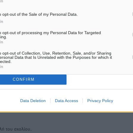
In
εθνική πρωτοβουλία για τις
πληρωθούν όσοι εργαστού
τιμές – Eρχονται νέες
αργία – Τι ισχύει για πεν
o opt-out of the Sale of my Personal Data.
συμμετοχές εταιρειών
εξαήμερο και άδειες
In
8.08.26 · 11:20
08.08.26 · 11:15
to opt-out of processing my Personal Data for Targeted
ing.
Υπενθύμιση:
In
o opt-out of Collection, Use, Retention, Sale, and/or Sharing
Για την μερική αναπαραγωγ
ή. Η Δημοκρατική δεν υιοθετεί
ersonal Data that Is Unrelated with the Purposes for which it
lected.
είδησης από άλλες ιστοσελ
υμε όποια σχόλια θεωρούμε
In
είναι απαραίτητη η χρήση 
οίηση. Χρήστες που δεν τηρούν
παρακάτω παρεχόμενου
CONFIRM
συνδέσμου παραπομπής πρ
άρθρο της Δημοκρατικής.
Data Deletion
Data Access
Privacy Policy
λή του σχολίου.