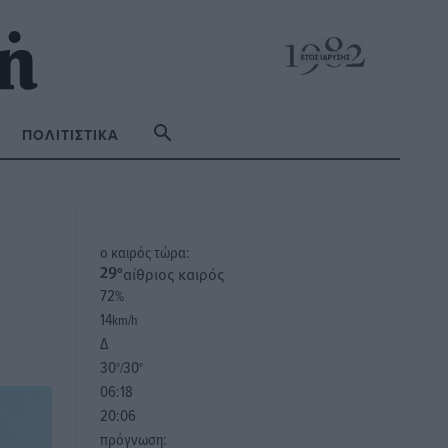
ΠΟΛΙΤΙΣΤΙΚΆ
o καιρός τώρα:
αίθριος καιρός
29
°
72
%
14
km/h
Δ
30
30
°/
°
06:18
20:06
πρόγνωση: