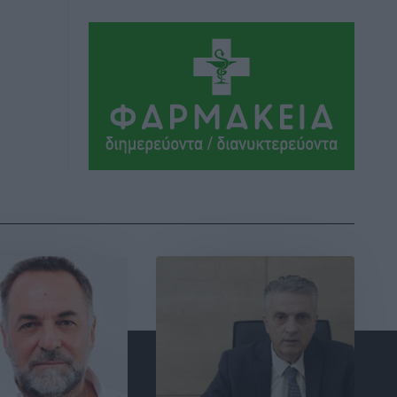
ΣΕΓΑΣ: Πιστώθηκαν τα έξοδα
μετακίνησης του Πανελληνίου
Πρωταθλήματος Κ20 στα σωματεία
Αθλητικά
•
πριν 2 ώρες
Ευρωπαϊκό Πρωτάθλημα Στίβου: Πότε
αγωνίζονται η Μαγκούλια, η
Σπανουδάκη και ο Κριτούλης
Αθλητικά
•
πριν 2 ώρες
Εθνική Παίδων: Ο Χριστοδούλου και η
καλύτερη φουρνιά των τελευταίων
ετών
Αθλητικά
•
πριν 2 ώρες
Διαγόρας: Ανανέωσε ο Μιχάλης
Χατζηγεωργίου
Αθλητικά
•
πριν 2 ώρες