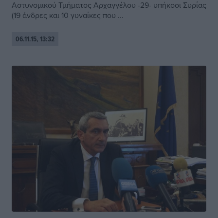
Αστυνομικού Τμήματος Αρχαγγέλου -29- υπήκοοι Συρίας
(19 άνδρες και 10 γυναίκες που ...
06.11.15, 13:32