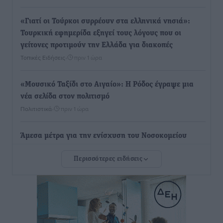
«Γιατί οι Τούρκοι συρρέουν στα ελληνικά νησιά»:
Τουρκική εφημερίδα εξηγεί τους λόγους που οι
γείτονες προτιμούν την Ελλάδα για διακοπές
Τοπικές Ειδήσεις
•
πριν 1 ώρα
«Μουσικό Ταξίδι στο Αιγαίο»: Η Ρόδος έγραψε μια
νέα σελίδα στον πολιτισμό
Πολιτιστικά
•
πριν 1 ώρα
Άμεσα μέτρα για την ενίσχυση του Νοσοκομείου
Ρόδου και αντιμετώπιση των ελλείψεων προσωπικού
Περισσότερες ειδήσεις
ανακοίνωσε ο Άδωνις Γεωργιάδης
Τοπικές Ειδήσεις
•
πριν 2 ώρες
Iατρικός Σύλλογος Ροδου προς Α. Γεωργιάδη:
Στρατηγικές Προτάσεις για την Ενίσχυση της