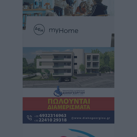
Δημόσιας Υγείας στη Νησιωτική Ελλάδα και στα
Νοσοκομεία της Γ΄ Ζώνης
Τοπικές Ειδήσεις
•
πριν 2 ώρες
Πάνθηρες: Ξεκίνησαν αισιόδοξοι για την παρθενική
“πτήση” τους
Αθλητικά
•
πριν 2 ώρες
Άρης Αρχαγγέλου: Στο πλευρό του άτυχου Ιάκωβου
Θωμά
Αθλητικά
•
πριν 2 ώρες
Φοίβος: Η μεγάλη επιστροφή του Μπρένο Σαλβατιέρα
Αθλητικά
•
πριν 2 ώρες
Κλεάνθης: Έτοιμες οι κάρτες διαρκείας της νέας
σεζόν
Αθλητικά
•
πριν 2 ώρες