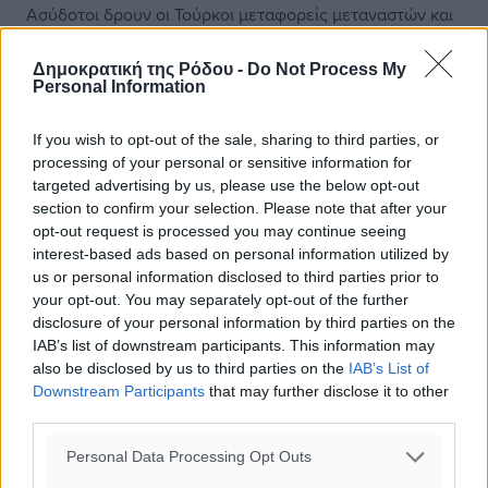
Ασύδοτοι δρουν οι Τούρκοι μεταφορείς μεταναστών και
προσφύγων προς τα νησιά του ανατολικού Αιγαίου.
Εντελώς ανενόχλητοι από το επίσημο τουρκικό κράτος
Δημοκρατική της Ρόδου -
Do Not Process My
λειτουργούν πλέον στις ...
Personal Information
06.11.15, 13:58
If you wish to opt-out of the sale, sharing to third parties, or
processing of your personal or sensitive information for
targeted advertising by us, please use the below opt-out
section to confirm your selection. Please note that after your
opt-out request is processed you may continue seeing
interest-based ads based on personal information utilized by
us or personal information disclosed to third parties prior to
your opt-out. You may separately opt-out of the further
disclosure of your personal information by third parties on the
IAB’s list of downstream participants. This information may
also be disclosed by us to third parties on the
IAB’s List of
Downstream Participants
that may further disclose it to other
third parties.
Personal Data Processing Opt Outs