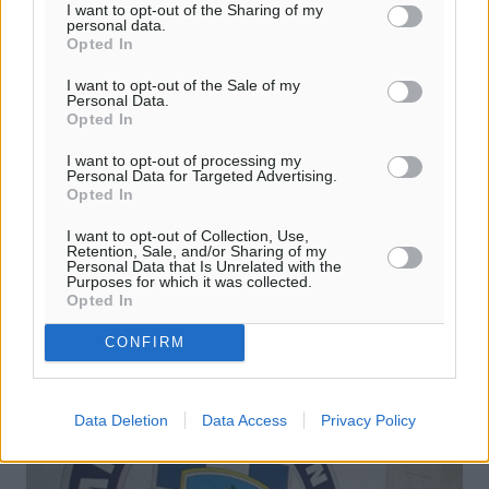
I want to opt-out of the Sharing of my
personal data.
Opted In
Συγκέντρωση ειδών πρώτης ανάγκης
I want to opt-out of the Sale of my
Personal Data.
από το ΠΑΜΕ Ρόδου για τους
Opted In
πρόσφυγες
I want to opt-out of processing my
Personal Data for Targeted Advertising.
Η Γραμματεία Ρόδου του ΠΑΜΕ ενημερώνει τα
Opted In
Σωματεία και τους εργαζόμενους της περιοχής μας ότι
συλλέγει είδη πρώτης ανάγκης για τους πρόσφυγες που
I want to opt-out of Collection, Use,
φιλοξενούνται προσωρινά στο ...
Retention, Sale, and/or Sharing of my
Personal Data that Is Unrelated with the
Purposes for which it was collected.
Opted In
06.11.15, 13:35
CONFIRM
Data Deletion
Data Access
Privacy Policy