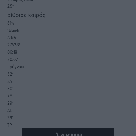
29
°
αίθριος καιρός
81
%
16
km/h
Δ-ΝΔ
27
28
°/
°
06:18
20:07
πρόγνωση:
32
°
ΣΑ
30
°
ΚΥ
29
°
ΔΕ
29
°
ΤΡ