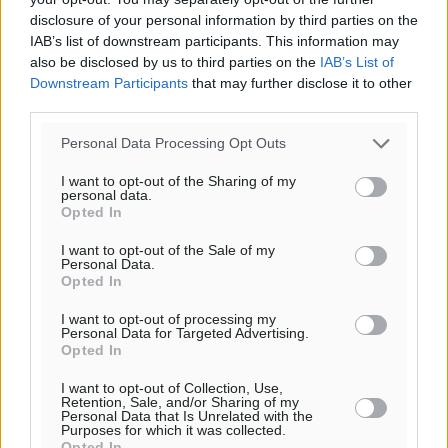
Ειδήσεις
•
πριν 32 λεπτά
disclosure of your personal information by third parties on the
IAB’s list of downstream participants. This information may
Έκκληση γονέων για να λειτουργήσει ο
also be disclosed by us to third parties on the
IAB’s List of
Downstream Participants
that may further disclose it to other
Βρεφονηπιακός Σταθμός Κάσου
third parties.
Τοπικές Ειδήσεις
•
πριν 34 λεπτά
Personal Data Processing Opt Outs
Ακρίβεια: Σημαντικές οι διατακτικές σίτισης για 3
I want to opt-out of the Sharing of my
στους 4 εργαζομένους
personal data.
Ειδήσεις
•
πριν 37 λεπτά
Opted In
I want to opt-out of the Sale of my
Personal Data.
Κινητοποίηση της Πυροσβεστικής στην Κάρπαθο, για
Opted In
τη φωτιά στην περιοχή Σάνταλο
Τοπικές Ειδήσεις
•
πριν 38 λεπτά
I want to opt-out of processing my
Personal Data for Targeted Advertising.
Opted In
Η Ρόδος μπαίνει στη διεκδίκηση για τη Μεσογειακή
I want to opt-out of Collection, Use,
Πρωτεύουσα Πολιτισμού και Διαλόγου 2028
Retention, Sale, and/or Sharing of my
Personal Data that Is Unrelated with the
Τοπικές Ειδήσεις
•
πριν 39 λεπτά
Purposes for which it was collected.
Opted In