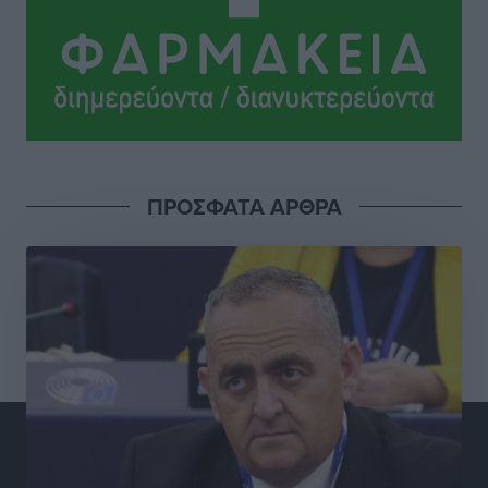
Ψυχικά ασθενής κρίθηκε ο 26χρονος που
κατηγορείται για το μπαράζ κλοπών στη Μεσαιωνική
Πόλη
Ρεπορτάζ
•
πριν 2 ώρες
Δικαίωση επιχειρηματία της Καρπάθου θύματος
ΠΡΟΣΦΑΤΑ ΑΡΘΡΑ
συκοφαντικής δυσφήμησης
Ρεπορτάζ
•
πριν 2 ώρες
Β. Καρνάβας: Το ΠΑΣΟΚ οργανώνεται από τώρα για
την εκλογική μάχη – Επανεκκινούν οι τοπικές
επιτροπές στα Δωδεκάνησα
Τοπικές Ειδήσεις
•
πριν 2 ώρες
Ψηφιακό δίδυμο για τα δάση της Ρόδου και 3D
εκτύπωση 42 οικισμών
Τοπικές Ειδήσεις
•
πριν 2 ώρες