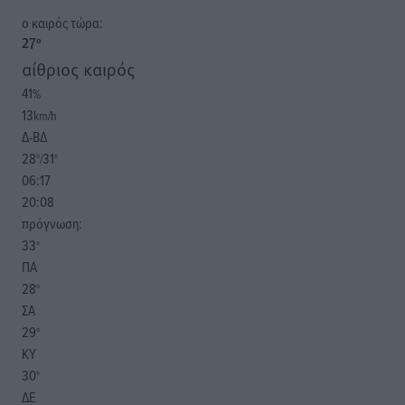
o καιρός τώρα:
27
°
αίθριος καιρός
41
%
13
km/h
Δ-ΒΔ
28
31
°/
°
06:17
20:08
πρόγνωση:
33
°
ΠΑ
28
°
ΣΑ
29
°
ΚΥ
30
°
ΔΕ