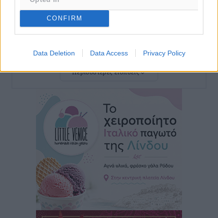
Σύμη: Στον 8ο αγνοούμενο Γερμανό τουρίστα ανήκει η
CONFIRM
σορός που εντοπίστηκε
Τοπικές Ειδήσεις
•
πριν 41 λεπτά
Data Deletion
Data Access
Privacy Policy
Η σιωπηρή παράταση του Ταμείου Ανάκαμψης για
Περισσότερες ειδήσεις
την Ελλάδα
Ειδήσεις
•
πριν 42 λεπτά
Το εκλογικό ρολόι του Μαξίμου χτυπά τέλη Μαΐου του
2027
Τοπικές Ειδήσεις
•
πριν 2 ώρες
ΦΟΔΣΑ Νοτίου Αιγαίου: «Δεν ζητάμε ασυλία – ζητάμε
θεσμική προστασία της αυτοδιοίκησης»
Τοπικές Ειδήσεις
•
πριν 2 ώρες
Στη διαδικασία της απευθείας διαπραγμάτευσης ο