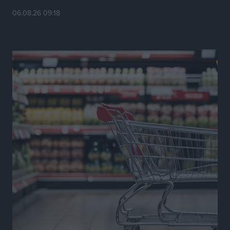
Τοπικές Ειδήσεις
•
πριν 16 ώρες
06.08.26 09:18
ΠΑΟΚ Ρόδου: Επιστροφή Τοντόροβ και άνοιγμα προς
χορηγούς
Αθλητικά
•
πριν 16 ώρες
Rhodes Beyond Summer – Εκεί που το καλοκαίρι
είναι μόνο η αρχή
Τοπικές Ειδήσεις
•
πριν 16 ώρες
Κικίλιας: Μειώθηκαν κατά 34% οι μεταναστευτικές
ροές στα θαλάσσια σύνορα
Ειδήσεις
•
πριν 16 ώρες
Κως: Γερμανός τουρίστας κέρδισε αποζημίωση 900
ευρώ επειδή δεν βρήκε ξαπλώστρες στις
οικογενειακές διακοπές του
Τοπικές Ειδήσεις
•
πριν 16 ώρες