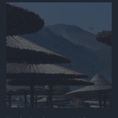
Τοπικές Ειδήσεις
•
πριν 16 ώρες
Τουρισμός: Με θετικό πρόσημο έως τώρα η χρονιά,
παρά τα σκαμπανεβάσματα
Ειδήσεις
•
πριν 17 ώρες
Χαρ. Ναβροζίδης στον RV «Σε τρία χρόνια θα είμαστε
η πιο ψηφιακή Περιφέρεια της χώρας» Δημοπρατείται
το έργο ψηφιακού μετασχηματισμού
Τοπικές Ειδήσεις
•
πριν 17 ώρες
Airbnb vs ξενοδοχεία – Πώς αλλάζει ο χάρτης της
φιλοξενίας
Ειδήσεις
•
πριν 17 ώρες
Γιάννης Χατζής για το νέο Ειδικό Χωροταξικό: Οι
βασικοί οριζόντιοι περιορισμοί παραμένουν –