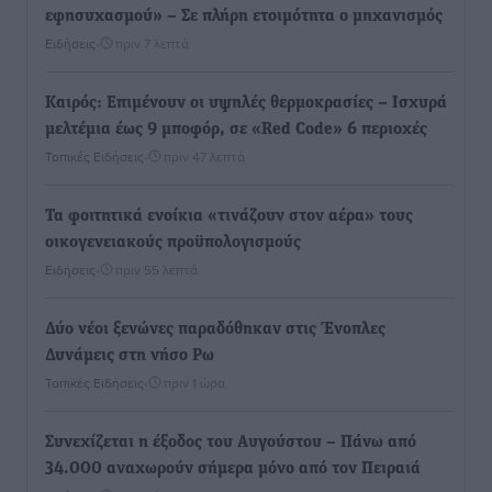
εφησυχασμού» – Σε πλήρη ετοιμότητα ο μηχανισμός
Ειδήσεις
•
πριν 7 λεπτά
Καιρός: Επιμένουν οι υψηλές θερμοκρασίες – Ισχυρά
μελτέμια έως 9 μποφόρ, σε «Red Code» 6 περιοχές
Τοπικές Ειδήσεις
•
πριν 47 λεπτά
Τα φοιτητικά ενοίκια «τινάζουν στον αέρα» τους
οικογενειακούς προϋπολογισμούς
Ειδήσεις
•
πριν 55 λεπτά
Δύο νέοι ξενώνες παραδόθηκαν στις Ένοπλες
Δυνάμεις στη νήσο Ρω
Τοπικές Ειδήσεις
•
πριν 1 ώρα
Συνεχίζεται η έξοδος του Αυγούστου – Πάνω από
34.000 αναχωρούν σήμερα μόνο από τον Πειραιά