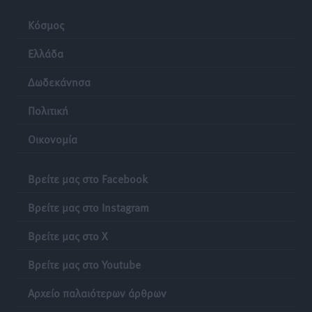
Σούπερ μάρκετ: Διευρύνεται η εθνική πρωτοβουλία
Κόσμος
για τις τιμές – Eρχονται νέες συμμετοχές εταιρειών
Ελλάδα
Ειδήσεις
•
πριν 24 ώρες
Δωδεκάνησα
Πολιτική
Οικονομία
Βρείτε μας στο Facebook
Βρείτε μας στο Instagram
Βρείτε μας στο X
Βρείτε μας στο Youtube
Αρχείο παλαιότερων άρθρων