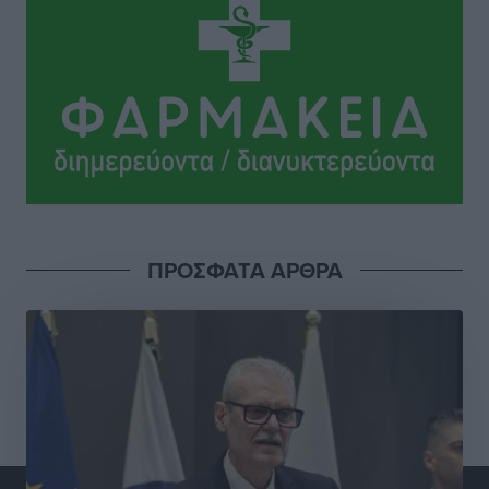
Συνεντεύξεις
•
πριν 3 ώρες
Η υπογεννητικότητα βάζει λουκέτο σε 11 σχολεία
Πρωτοβάθμιας στα Δωδεκάνησα
Ρεπορτάζ
•
πριν 3 ώρες
Κ. Σπανός: Παρά την αυξημένη τουριστική κίνηση, η
αγορά της Ρόδου κινείται κάτω από τις προσδοκίες
Ρεπορτάζ
•
πριν 3 ώρες
ΠΡΟΣΦΑΤΑ ΑΡΘΡΑ
Ο λαγοκέφαλος βρήκε επιτέλους τιμή, μένει να βρεθεί
και σχέδιο
Δημο-Κρίσεις
•
πριν 3 ώρες
Το ΠΑΣΟΚ στα Δωδεκάνησα ψάχνει έξι και του
περισσεύουν 14
Δημο-Κρίσεις
•
πριν 3 ώρες