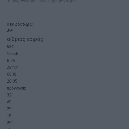
o καιρός τώρα:
29
°
αίθριος καιρός
58
%
13
km/h
Β-ΒΑ
29
31
°/
°
06:19
20:05
πρόγνωση:
32
°
ΔΕ
29
°
ΤΡ
29
°