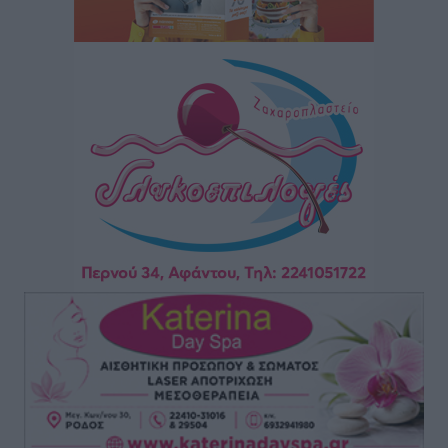
Ειδήσεις
•
πριν 2 ώρες
Οδηγός στη Ρόδο τράκαρε σταθμευμένο αυτοκίνητο,
παρέσυρε 72χρονο και διέφυγε
Τοπικές Ειδήσεις
•
πριν 2 ώρες
Το νέο Ειδικό Χωροταξικό για τον Τουρισμό
ξανασχεδιάζει τον επενδυτικό χάρτη της Ρόδου
Τοπικές Ειδήσεις
•
πριν 3 ώρες
Γιάννης Βασιλάκης: «Η Πρωτοβάθμια Φροντίδα
Υγείας πρέπει να φτάνει σε κάθε γωνιά – Ενισχύουμε
τις δομές, δεν τις αποδυναμώνουμε»
Συνεντεύξεις
•
πριν 3 ώρες
Ιδρυμα Ωνάση: Το όραμα πίσω από τα δύο νέα
σχολεία της Ρόδου