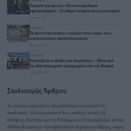
ΕΙΔΉΣΕΙΣ
Τουρνάς για φωτιές: «Κανένα περιθώριο
εφησυχασμού» – Σε πλήρη ετοιμότητα ο μηχανισμός
09.08.26 · 11:12
ΕΙΔΉΣΕΙΣ
Τα φοιτητικά ενοίκια «τινάζουν στον αέρα» τους
οικογενειακούς προϋπολογισμούς
09.08.26 · 10:24
ΕΙΔΉΣΕΙΣ
Συνεχίζεται η έξοδος του Αυγούστου – Πάνω από
34.000 αναχωρούν σήμερα μόνο από τον Πειραιά
09.08.26 · 09:57
Σχολιασμός Άρθρου
Τα σχόλια εκφράζουν αποκλειστικά τον εκάστοτε
σχολιαστή. Η Δημοκρατική δεν υιοθετεί αυτές τις
απόψεις. Διατηρούμε το δικαίωμα να διαγράψουμε όποια
σχόλια θεωρούμε προσβλητικά ή περιέχουν ύβρεις, χωρίς