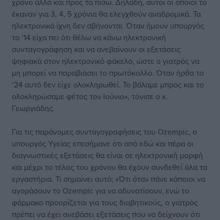
χρόνο αλλά και προς τα πίσω. Δηλαδή, αυτοί οι οποίοι το
έκαναν για 3, 4, 5 χρόνια θα ελεγχθούν αναδρομικά. Τα
ηλεκτρονικά ίχνη δεν σβήνονται. Όταν ήμουν υπουργός
το ’14 είχα πει ότι θέλω να κάνω ηλεκτρονική
συνταγογράφηση και να ανεβαίνουν οι εξετάσεις
ψηφιακά στον ηλεκτρονικό φάκελο, ώστε ο γιατρός να
μη μπορεί να παραβιάσει το πρωτόκολλο. Όταν ήρθα το
’24 αυτό δεν είχε ολοκληρωθεί. Το βάλαμε μπρος και το
ολοκληρώσαμε φέτος τον Ιούνιο», τόνισε ο κ.
Γεωργιάδης.
Για τις παράνομες συνταγογραφήσεις του Ozempic, ο
υπουργός Υγείας επεσήμανε ότι από εδώ και πέρα οι
διαγνωστικές εξετάσεις θα είναι σε ηλεκτρονική μορφή
και μέχρι το τέλος του χρόνου θα έχουν συνδεθεί όλα τα
εργαστήρια. Τι σημαίνει αυτό; «Ότι όταν πάνε κάποιοι να
αγοράσουν το Οzempic για να αδυνατίσουν, ενώ το
φάρμακο προορίζεται για τους διαβητικούς, ο γιατρός
πρέπει να έχει ανεβάσει εξετάσεις που να δείχνουν ότι