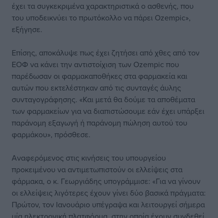
έχει τα συγκεκριμένα χαρακτηριστικά ο ασθενής, που
του υποδεικνύει το πρωτόκολλο να πάρει Οzempic»,
εξήγησε.
Επίσης, αποκάλυψε πως έχει ζητήσει από χθες από τον
ΕΟΦ να κάνει την αντιστοίχιση των Οzempic που
παρέδωσαν οι φαρμακαποθήκες στα φαρμακεία και
αυτών που εκτελέστηκαν από τις συνταγές άυλης
συνταγογράφησης. «Και μετά θα δούμε τα αποθέματα
των φαρμακείων για να διαπιστώσουμε εάν έχει υπάρξει
παράνομη εξαγωγή ή παράνομη πώληση αυτού του
φαρμάκου», πρόσθεσε.
Αναφερόμενος στις κινήσεις του υπουργείου
προκειμένου να αντιμετωπιστούν οι ελλείψεις στα
φάρμακα, ο κ. Γεωργιάδης υπογράμμισε: «Για να γίνουν
οι ελλείψεις λιγότερες έχουν γίνει δύο βασικά πράγματα:
Πρώτον, τον Ιανουάριο υπέγραψα και λειτουργεί σήμερα
μία ηλεκτρονική πλατφόρμα, στην οποία έχουν συνδεθεί