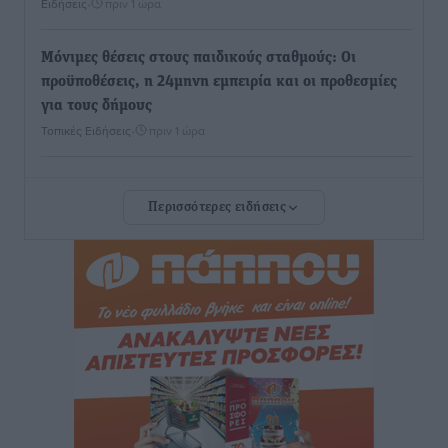
Ειδήσεις
•
πριν 1 ώρα
Μόνιμες θέσεις στους παιδικούς σταθμούς: Οι
προϋποθέσεις, η 24μηνη εμπειρία και οι προθεσμίες
για τους δήμους
Τοπικές Ειδήσεις
•
πριν 1 ώρα
Δεύτερη πηγή εισοδήματος για τους επαγγελματίες
Περισσότερες ειδήσεις
ψαράδες ο αλιευτικός τουρισμός
Ειδήσεις
•
πριν 2 ώρες
Ακαθάριστα οικόπεδα: Τι γίνεται όταν ο ιδιοκτήτης
δεν τα καθαρίσει – Πώς κινούνται δήμοι και ΠΣ,
ποιος πληρώνει τον λογαριασμό
Τοπικές Ειδήσεις
•
πριν 2 ώρες
Πού κινούνται οι κρατήσεις last minute σε Ελλάδα
από Γερμανούς