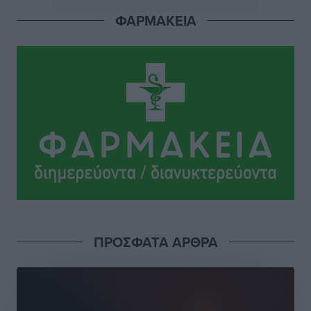
Πού κινούνται οι κρατήσεις last minute σε Ελλάδα
ΦΑΡΜΑΚΕΙΑ
από Γερμανούς
Ειδήσεις
•
πριν 7 ώρες
Οδηγός στη Ρόδο τράκαρε σταθμευμένο αυτοκίνητο,
παρέσυρε 72χρονο και διέφυγε
Τοπικές Ειδήσεις
•
πριν 7 ώρες
Το νέο Ειδικό Χωροταξικό για τον Τουρισμό
ξανασχεδιάζει τον επενδυτικό χάρτη της Ρόδου
Τοπικές Ειδήσεις
•
πριν 8 ώρες
Γιάννης Βασιλάκης: «Η Πρωτοβάθμια Φροντίδα
ΠΡΟΣΦΑΤΑ ΑΡΘΡΑ
Υγείας πρέπει να φτάνει σε κάθε γωνιά – Ενισχύουμε
τις δομές, δεν τις αποδυναμώνουμε»
Συνεντεύξεις
•
πριν 8 ώρες