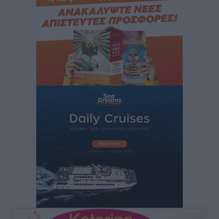
Καιρός: Επιμένουν οι υψηλές θερμοκρασίες – Ισχυρά
μελτέμια έως 9 μποφόρ, σε «Red Code» 6 περιοχές
Τοπικές Ειδήσεις
•
πριν 6 ώρες
Τα φοιτητικά ενοίκια «τινάζουν στον αέρα» τους
οικογενειακούς προϋπολογισμούς
Ειδήσεις
•
πριν 6 ώρες
Δύο νέοι ξενώνες παραδόθηκαν στις Ένοπλες
Δυνάμεις στη νήσο Ρω
Τοπικές Ειδήσεις
•
πριν 6 ώρες
Συνεχίζεται η έξοδος του Αυγούστου – Πάνω από
34.000 αναχωρούν σήμερα μόνο από τον Πειραιά
Ειδήσεις
•
πριν 6 ώρες
Μόνιμες θέσεις στους παιδικούς σταθμούς: Οι