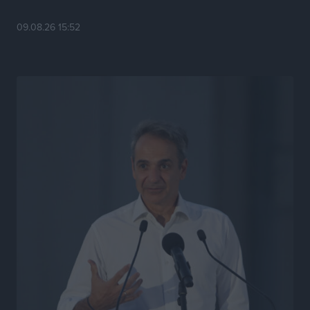
Τσαμπίκα Διαμαντή: Η Ρόδος δεν μπορεί να σχεδιάζει
09.08.26 15:52
το μέλλον της μέσα στην αβεβαιότητα
Συνεντεύξεις
•
πριν 8 ώρες
Η υπογεννητικότητα βάζει λουκέτο σε 11 σχολεία
Πρωτοβάθμιας στα Δωδεκάνησα
Ρεπορτάζ
•
πριν 8 ώρες
Κ. Σπανός: Παρά την αυξημένη τουριστική κίνηση, η
αγορά της Ρόδου κινείται κάτω από τις προσδοκίες
Ρεπορτάζ
•
πριν 8 ώρες
Ο λαγοκέφαλος βρήκε επιτέλους τιμή, μένει να βρεθεί
και σχέδιο
Δημο-Κρίσεις
•
πριν 8 ώρες
Το ΠΑΣΟΚ στα Δωδεκάνησα ψάχνει έξι και του