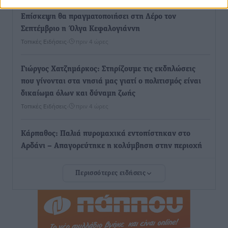
Επίσκεψη θα πραγματοποιήσει στη Λέρο τον
Σεπτέμβριο η Όλγα Κεφαλογιάννη
Τοπικές Ειδήσεις
•
πριν 4 ώρες
Γιώργος Χατζημάρκος: Στηρίζουμε τις εκδηλώσεις
που γίνονται στα νησιά μας γιατί ο πολιτισμός είναι
δικαίωμα όλων και δύναμη ζωής
Τοπικές Ειδήσεις
•
πριν 4 ώρες
Κάρπαθος: Παλιά πυρομαχικά εντοπίστηκαν στο
Αρδάνι – Απαγορεύτηκε η κολύμβηση στην περιοχή
Τοπικές Ειδήσεις
•
πριν 4 ώρες
Περισσότερες ειδήσεις
Τουρνάς για φωτιές: «Κανένα περιθώριο
εφησυχασμού» – Σε πλήρη ετοιμότητα ο μηχανισμός
Ειδήσεις
•
πριν 5 ώρες