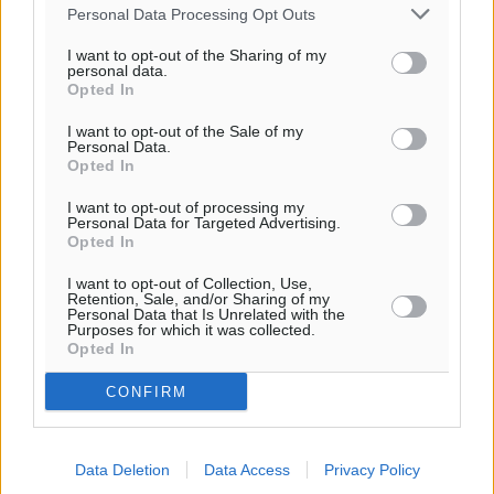
Personal Data Processing Opt Outs
I want to opt-out of the Sharing of my
Ροή ειδήσεων
personal data.
Opted In
I want to opt-out of the Sale of my
Έφυγε από τη ζωή ο επί σειρά ετών εφημέριος στον
Personal Data.
ιερό Ναό του Αγίου Νικολάου Παστίδας Μιχαήλ
Opted In
Καψάλης
I want to opt-out of processing my
Τοπικές Ειδήσεις
•
πριν 27 λεπτά
Personal Data for Targeted Advertising.
Opted In
Αποκαλυπτήρια για την «Ατζέντα 2030» από το βήμα
I want to opt-out of Collection, Use,
Retention, Sale, and/or Sharing of my
της ΔΕΘ
Personal Data that Is Unrelated with the
Ειδήσεις
Purposes for which it was collected.
•
πριν 3 ώρες
Opted In
Από την παράδοση της Ρόδου στα ερευνητικά
CONFIRM
εργαστήρια: Το μελεκούνι αποκτά διεθνές
επιστημονικό ενδιαφέρον
Πολιτιστικά
Data Deletion
•
πριν 3 ώρες
Data Access
Privacy Policy