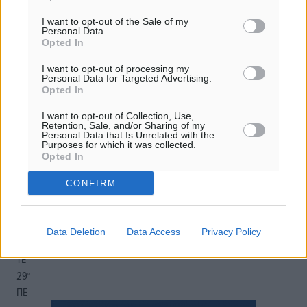
o καιρός τώρα:
I want to opt-out of the Sale of my
29
°
Personal Data.
αίθριος καιρός
Opted In
57
%
I want to opt-out of processing my
13
km/h
Personal Data for Targeted Advertising.
Opted In
Β-ΒΑ
30
31
°/
°
I want to opt-out of Collection, Use,
06:19
Retention, Sale, and/or Sharing of my
Personal Data that Is Unrelated with the
20:05
Purposes for which it was collected.
Opted In
πρόγνωση:
33
°
CONFIRM
ΔΕ
30
°
ΤΡ
Data Deletion
Data Access
Privacy Policy
28
°
ΤΕ
29
°
ΠΕ