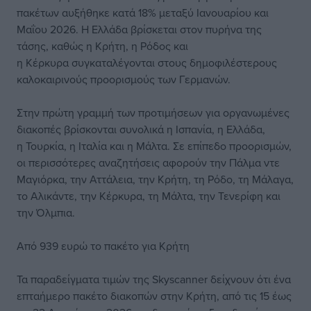
πακέτων αυξήθηκε κατά 18% μεταξύ Ιανουαρίου και
Μαΐου 2026. Η Ελλάδα βρίσκεται στον πυρήνα της
τάσης, καθώς η Κρήτη, η Ρόδος και
η Κέρκυρα συγκαταλέγονται στους δημοφιλέστερους
καλοκαιρινούς προορισμούς των Γερμανών.
Στην πρώτη γραμμή των προτιμήσεων για οργανωμένες
διακοπές βρίσκονται συνολικά η Ισπανία, η Ελλάδα,
η Τουρκία, η Ιταλία και η Μάλτα. Σε επίπεδο προορισμών,
οι περισσότερες αναζητήσεις αφορούν την Πάλμα ντε
Μαγιόρκα, την Αττάλεια, την Κρήτη, τη Ρόδο, τη Μάλαγα,
το Αλικάντε, την Κέρκυρα, τη Μάλτα, την Τενερίφη και
την Όλμπια.
Από 939 ευρώ το πακέτο για Κρήτη
Τα παραδείγματα τιμών της Skyscanner δείχνουν ότι ένα
επταήμερο πακέτο διακοπών στην Κρήτη, από τις 15 έως