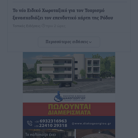
Το νέο Ειδικό Χωροταξικό για τον Τουρισμό
ξανασχεδιάζει τον επενδυτικό χάρτη της Ρόδου
Τοπικές Ειδήσεις
•
πριν 2 ώρες
Περισσότερες ειδήσεις
Γιάννης Βασιλάκης: «Η Πρωτοβάθμια Φροντίδα
Υγείας πρέπει να φτάνει σε κάθε γωνιά – Ενισχύουμε
τις δομές, δεν τις αποδυναμώνουμε»
Συνεντεύξεις
•
πριν 2 ώρες
Ιδρυμα Ωνάση: Το όραμα πίσω από τα δύο νέα
σχολεία της Ρόδου
Συνεντεύξεις
•
πριν 2 ώρες
Μιχάλης Χουρδάκης: «Η χώρα χρειάζεται μια
αξιόπιστη εναλλακτική κυβερνητική πρόταση»
Συνεντεύξεις
•
πριν 2 ώρες