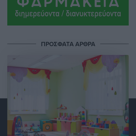
όχι με υποσχέσεις
Δημο-Κρίσεις
•
πριν 2 ώρες
Ροδάκινα: 9 οφέλη στην υγεία του ανθρώπου
Τοπικές Ειδήσεις
•
πριν 2 ώρες
ΠΡΟΣΦΑΤΑ ΑΡΘΡΑ
Καιρός «hot – dry – windy» τις επόμενες 48 ώρες στη
χώρα
Ειδήσεις
•
πριν 15 ώρες
Δύο σχολεία της Λέρου αλλάζουν όψη με δωρεά
αγάπης για τα παιδιά
Τοπικές Ειδήσεις
•
πριν 15 ώρες
Τουρισμός: Με θετικό πρόσημο έως τώρα η χρονιά,
παρά τα σκαμπανεβάσματα
Ειδήσεις
•
πριν 15 ώρες