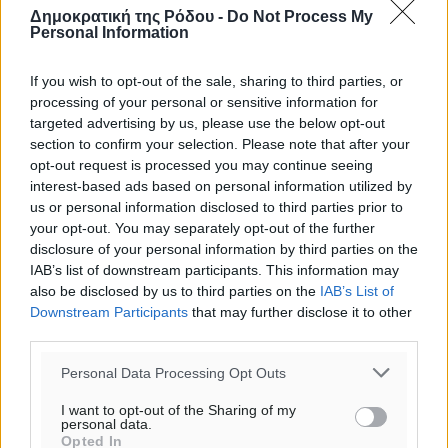
Δημοκρατική της Ρόδου -
Do Not Process My
Personal Information
If you wish to opt-out of the sale, sharing to third parties, or
processing of your personal or sensitive information for
targeted advertising by us, please use the below opt-out
section to confirm your selection. Please note that after your
opt-out request is processed you may continue seeing
interest-based ads based on personal information utilized by
Υπενθύμιση:
us or personal information disclosed to third parties prior to
your opt-out. You may separately opt-out of the further
disclosure of your personal information by third parties on the
Για την μερική αναπαραγωγή της είδησης από άλλες
IAB’s list of downstream participants. This information may
ιστοσελίδες είναι απαραίτητη η χρήση του παρακάτω
also be disclosed by us to third parties on the
IAB’s List of
παρεχόμενου συνδέσμου παραπομπής προς το άρθρο
Downstream Participants
that may further disclose it to other
της Δημοκρατικής.
third parties.
Personal Data Processing Opt Outs
I want to opt-out of the Sharing of my
personal data.
Opted In