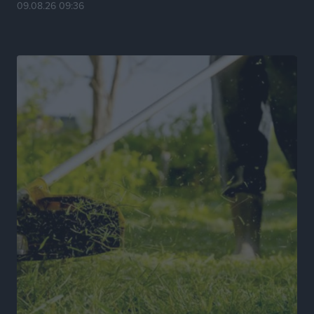
09.08.26 09:36
Τοπικές Ειδήσεις
•
πριν 22 ώρες
Χωρίς υποχρεωτική παρουσία μικρών στη 12άδα
Αθλητικά
•
πριν 22 ώρες
Ο Πελεκάνος, οι ανεμογεννήτριες και μια κοινότητα
που κανείς δεν ρώτησε
Δημο-Κρίσεις
•
πριν 22 ώρες
Η Ρόδος περιμένει και οι θεσμοί της λογομαχούν
Δημο-Κρίσεις
•
πριν 22 ώρες
Τα Γλυπτά του Παρθενώνα ως προσωπικό δώρο στον
Τραμπ
Δημο-Κρίσεις
•
πριν 22 ώρες
Το στενό της Κρεμαστής μπήκε στη λίστα των 7