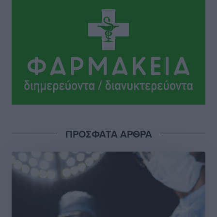
Ηρακλής Μαριτσών: “Πρώτη” με δύο ακόμα
παρόντες, πάει κανονικά στον Σωτήρα
Αθλητικά
•
πριν 5 ώρες
Ανατροπές στη Δημοτική Επιτροπή Ρόδου μετά την
ανεξαρτητοποίηση του Μιχαήλ Κορδίνα
Τοπικές Ειδήσεις
•
πριν 5 ώρες
Απόλλωνας Καλυθιών: Πιστός στρατιώτης του ο
ΠΡΟΣΦΑΤΑ ΑΡΘΡΑ
Σουηδός του!
Αθλητικά
•
πριν 5 ώρες
Χατζηβασιλείου: Προτεραιότητα της ΕΕ η προστασία
των εξωτερικών συνόρων
Ειδήσεις
•
πριν 5 ώρες