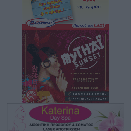
Κως: Γερμανός τουρίστας κέρδισε αποζημίωση 900
ευρώ επειδή δεν βρήκε ξαπλώστρες στις
οικογενειακές διακοπές του
Τοπικές Ειδήσεις
•
πριν 4 ώρες
Ο γεωεντοπισμός μέσω 112 «έσωσε» Δανό περιπατητή
στη Ρόδο
Τοπικές Ειδήσεις
•
πριν 4 ώρες
Σύμη: Ανασύρθηκε σορός άνδρα – Εξετάζεται αν είναι
ο 8ος Γερμανός που αγνοούνταν μετά την παράσυρσή
ιστιοφόρου
Τοπικές Ειδήσεις
•
πριν 4 ώρες
Ερώτηση στην Ευρωπαϊκή Επιτροπή για τις
αλλεπάλληλες πυρκαγιές που ξεσπούν από μονάδες
ανακύκλωσης και ΧΥΤΑ και την επικίνδυνη έκθεση