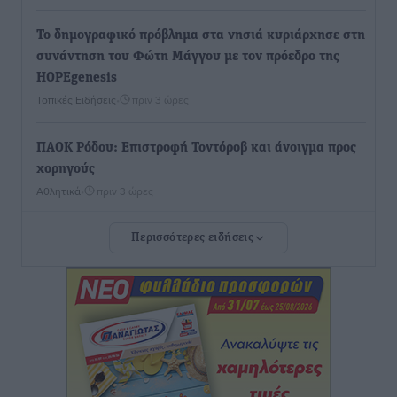
To δημογραφικό πρόβλημα στα νησιά κυριάρχησε στη
συνάντηση του Φώτη Μάγγου με τον πρόεδρο της
HOPEgenesis
Τοπικές Ειδήσεις
•
πριν 3 ώρες
ΠΑΟΚ Ρόδου: Επιστροφή Τοντόροβ και άνοιγμα προς
χορηγούς
Αθλητικά
•
πριν 3 ώρες
Περισσότερες ειδήσεις
Rhodes Beyond Summer – Εκεί που το καλοκαίρι
είναι μόνο η αρχή
Τοπικές Ειδήσεις
•
πριν 3 ώρες
Κικίλιας: Μειώθηκαν κατά 34% οι μεταναστευτικές
ροές στα θαλάσσια σύνορα
Ειδήσεις
•
πριν 4 ώρες