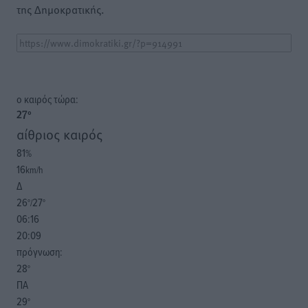
της Δημοκρατικής.
o καιρός τώρα:
27
°
αίθριος καιρός
81
%
16
km/h
Δ
26
27
°/
°
06:16
20:09
πρόγνωση:
28
°
ΠΑ
29
°