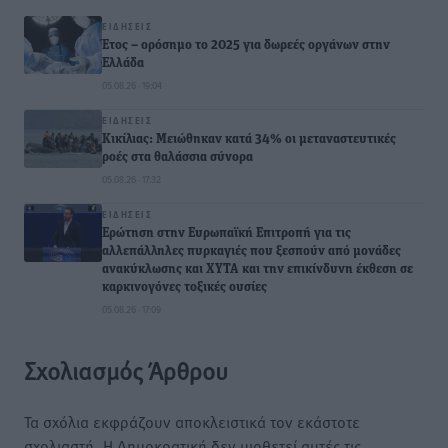
ΕΙΔΉΣΕΙΣ
Έτος – ορόσημο το 2025 για δωρεές οργάνων στην
Ελλάδα
05.08.26 · 19:04
ΕΙΔΉΣΕΙΣ
Κικίλιας: Μειώθηκαν κατά 34% οι μεταναστευτικές
ροές στα θαλάσσια σύνορα
05.08.26 · 17:32
ΕΙΔΉΣΕΙΣ
Ερώτηση στην Ευρωπαϊκή Επιτροπή για τις
αλλεπάλληλες πυρκαγιές που ξεσπούν από μονάδες
ανακύκλωσης και ΧΥΤΑ και την επικίνδυνη έκθεση σε
καρκινογόνες τοξικές ουσίες
05.08.26 · 17:09
Σχολιασμός Άρθρου
Τα σχόλια εκφράζουν αποκλειστικά τον εκάστοτε
σχολιαστή. Η Δημοκρατική δεν υιοθετεί αυτές τις