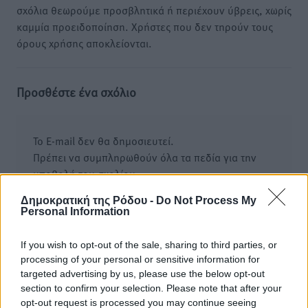
σχόλια θεωρούμε προσβλητικά ή περιέχουν ύβρεις, χωρίς
καμμία προειδοποίηση. Χρήστες που δεν τηρούν τους
όρους χρήσης αποκλείονται.
Προσθέστε ένα σχόλιο
Το E-mail δεν θα δημοσιευτεί.
Πρέπει να συμπληρωθούν όλα τα πεδία για την
υποβολή του σχολίου.
Δημοκρατική της Ρόδου -
Do Not Process My
Όνοματεπώνυμο
Email
Personal Information
If you wish to opt-out of the sale, sharing to third parties, or
processing of your personal or sensitive information for
Φύλαξε τα στοιχεία μου για την επόμενη φορά.
targeted advertising by us, please use the below opt-out
section to confirm your selection. Please note that after your
opt-out request is processed you may continue seeing