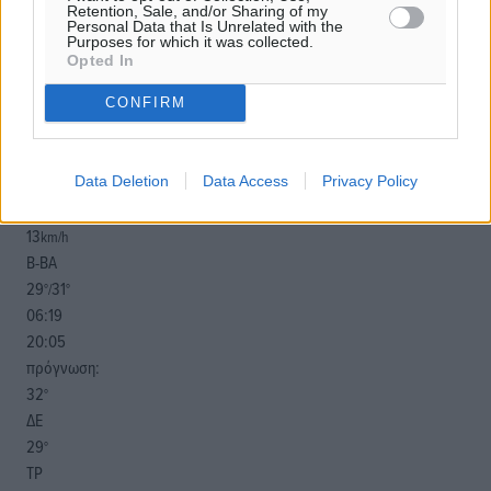
Retention, Sale, and/or Sharing of my
Personal Data that Is Unrelated with the
Purposes for which it was collected.
Opted In
CONFIRM
o καιρός τώρα:
30
°
αίθριος καιρός
Data Deletion
Data Access
Privacy Policy
62
%
13
km/h
Β-ΒΑ
29
31
°/
°
06:19
20:05
πρόγνωση:
32
°
ΔΕ
29
°
ΤΡ