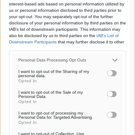
interest-based ads based on personal information utilized by
us or personal information disclosed to third parties prior to
your opt-out. You may separately opt-out of the further
disclosure of your personal information by third parties on the
IAB’s list of downstream participants. This information may
also be disclosed by us to third parties on the
IAB’s List of
Downstream Participants
that may further disclose it to other
third parties.
Personal Data Processing Opt Outs
I want to opt-out of the Sharing of my
personal data.
Opted In
Υπενθύμιση:
I want to opt-out of the Sale of my
Personal Data.
Opted In
Για την μερική αναπαραγωγή της είδησης από άλλες
I want to opt-out of processing my
ιστοσελίδες είναι απαραίτητη η χρήση του παρακάτω
Personal Data for Targeted Advertising.
παρεχόμενου συνδέσμου παραπομπής προς το άρθρο
Opted In
της Δημοκρατικής.
I want to opt-out of Collection, Use,