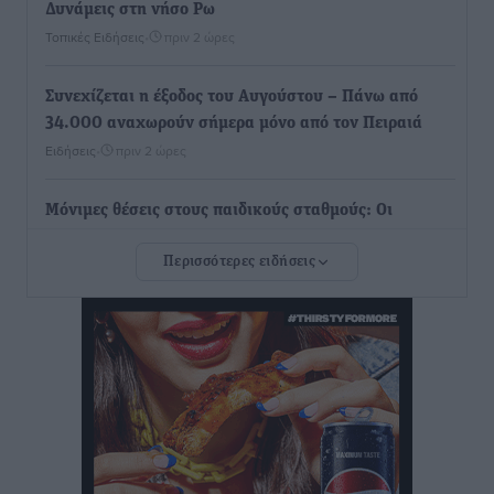
Δυνάμεις στη νήσο Ρω
Τοπικές Ειδήσεις
•
πριν 2 ώρες
Συνεχίζεται η έξοδος του Αυγούστου – Πάνω από
34.000 αναχωρούν σήμερα μόνο από τον Πειραιά
Ειδήσεις
•
πριν 2 ώρες
Μόνιμες θέσεις στους παιδικούς σταθμούς: Οι
προϋποθέσεις, η 24μηνη εμπειρία και οι προθεσμίες
Περισσότερες ειδήσεις
για τους δήμους
Τοπικές Ειδήσεις
•
πριν 2 ώρες
Δεύτερη πηγή εισοδήματος για τους επαγγελματίες
ψαράδες ο αλιευτικός τουρισμός
Ειδήσεις
•
πριν 2 ώρες
Ακαθάριστα οικόπεδα: Τι γίνεται όταν ο ιδιοκτήτης
δεν τα καθαρίσει – Πώς κινούνται δήμοι και ΠΣ,