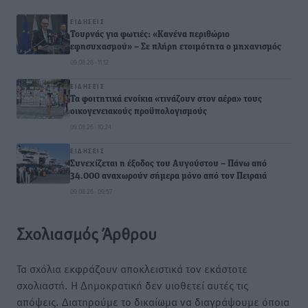
ΕΙΔΉΣΕΙΣ
Τουρνάς για φωτιές: «Κανένα περιθώριο
εφησυχασμού» – Σε πλήρη ετοιμότητα ο μηχανισμός
09.08.26 · 11:12
ΕΙΔΉΣΕΙΣ
Τα φοιτητικά ενοίκια «τινάζουν στον αέρα» τους
οικογενειακούς προϋπολογισμούς
09.08.26 · 10:24
ΕΙΔΉΣΕΙΣ
Συνεχίζεται η έξοδος του Αυγούστου – Πάνω από
34.000 αναχωρούν σήμερα μόνο από τον Πειραιά
09.08.26 · 09:57
Σχολιασμός Άρθρου
Τα σχόλια εκφράζουν αποκλειστικά τον εκάστοτε
σχολιαστή. Η Δημοκρατική δεν υιοθετεί αυτές τις
απόψεις. Διατηρούμε το δικαίωμα να διαγράψουμε όποια