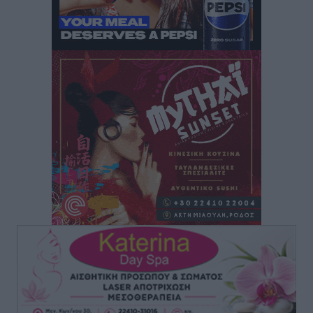
ποιος πληρώνει τον λογαριασμό
Τοπικές Ειδήσεις
•
πριν 3 ώρες
Πού κινούνται οι κρατήσεις last minute σε Ελλάδα
από Γερμανούς
Ειδήσεις
•
πριν 3 ώρες
Οδηγός στη Ρόδο τράκαρε σταθμευμένο αυτοκίνητο,
παρέσυρε 72χρονο και διέφυγε
Τοπικές Ειδήσεις
•
πριν 3 ώρες
Το νέο Ειδικό Χωροταξικό για τον Τουρισμό
ξανασχεδιάζει τον επενδυτικό χάρτη της Ρόδου
Τοπικές Ειδήσεις
•
πριν 4 ώρες
Γιάννης Βασιλάκης: «Η Πρωτοβάθμια Φροντίδα
Υγείας πρέπει να φτάνει σε κάθε γωνιά – Ενισχύουμε