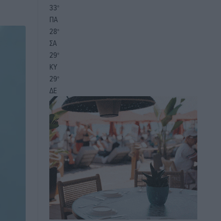
33
°
ΠΑ
28
°
ΣΑ
29
°
ΚΥ
29
°
ΔΕ