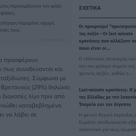
ιώτες περιλαμβάνουν τον φόβο
ΣΧΕΤΙΚΆ
οφάσεις.
θοδήγηση παραμένει ισχυρή,
Οι προορισμοί "πρωταγωνι
ογές τους.
της σεζόν - Οι last minute
Dimokratiki AI
κρατήσεις που αλλάζουν το
ποιοι είναι οι…
Ο ελληνικός τουρισμός έχει
 να προσφέρουν
στο πιο κρίσιμο σημείο της
ι πως συνοδεύονται και
φετινής σεζόν, καθώς ο…
 ταξιδιώτες. Σύμφωνα με
ς Βρετανούς (29%) δηλώνει
Last-minute κρατήσεις: Η 
ι διακοπές λίγο πριν από
της Ελλάδας με την Ισπανί
 νιώθει καταβεβλημένο
Τουρκία και την Αίγυπτο
ει να λάβει σε
Η φετινή θερινή περίοδος 
Ευρώπη αποδεικνύεται εξα
απαιτητική για τους τουρισ