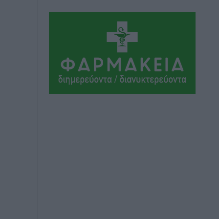
Εθνικός Αρχίπολης: Μεγάλο βήμα
προόδου η ίδρυση Ακαδημίας
Αθλητικά
•
πριν 3 ώρες
Ιππότες: Με το βλέμμα στραμμένο στο
μέλλον
Αθλητικά
•
πριν 3 ώρες
ΠΑΜΕ ΣΤΟΙΧΗΜΑ: Περισσότερα από 95
εκατομμύρια ευρώ σε κέρδη μοίρασε
τον Ιούλιο
Αθλητικά
•
πριν 3 ώρες
Ολοκλήρωση του έργου αναβάθμισης
των υποδομών του Νεστορίδειου
Μελάθρου
Τοπικές Ειδήσεις
•
πριν 4 ώρες