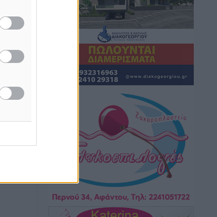
μονόδρομο στο Μαστιχάρι –
Αναποδογύρισε όχημα με μητέρα και
5χρονο παιδί
Τοπικές Ειδήσεις
•
πριν 2 ώρες
“Η Ευρώπη αντιμετώπιζε το
προσφυγικό σαν ταινία τρόμου” – Η
συγκλονιστική μαρτυρία της Χαρούλας
Γιασιράνη στον RV για τα γεγονότα που
οδήγησαν στο Σύμφωνο της Λέρου
Τοπικές Ειδήσεις
•
πριν 2 ώρες
Συναυλία με τον Γιάννη Κότσιρα στις
21 Αυγούστου
Πολιτιστικά
•
πριν 2 ώρες
Έκτακτη συνεδρίαση της Δημοτικής
Επιτροπής Ρόδου αύριο Παρασκευή 7