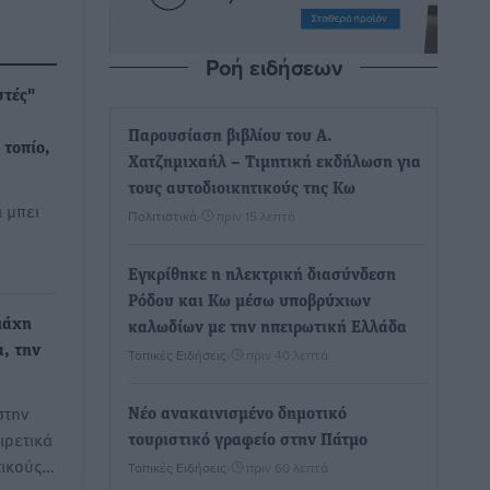
Ροή ειδήσεων
στές"
Παρουσίαση βιβλίου του Α.
 τοπίο,
Χατζημιχαήλ – Τιμητική εκδήλωση για
τους αυτοδιοικητικούς της Κω
 μπει
Πολιτιστικά
•
πριν 15 λεπτά
Εγκρίθηκε η ηλεκτρική διασύνδεση
Ρόδου και Κω μέσω υποβρύχιων
μάχη
καλωδίων με την ηπειρωτική Ελλάδα
α, την
Τοπικές Ειδήσεις
•
πριν 40 λεπτά
στην
Νέο ανακαινισμένο δημοτικό
ιρετικά
τουριστικό γραφείο στην Πάτμο
τικούς…
Τοπικές Ειδήσεις
•
πριν 60 λεπτά