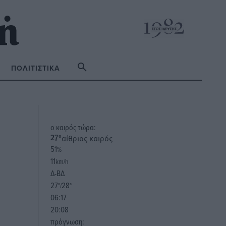
ΠΟΛΙΤΙΣΤΙΚΆ
o καιρός τώρα:
αίθριος καιρός
27
°
51
%
11
km/h
Δ-ΒΔ
27
28
°/
°
06:17
20:08
πρόγνωση: