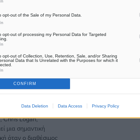
In
ισθανθούν μεγαλύτερη
o opt-out of the Sale of my Personal Data.
In
υς κάνουν κράτηση την
to opt-out of processing my Personal Data for Targeted
ing.
ώσουν περισσότερο από όσο
In
να αποφασίσουν γρήγορα
o opt-out of Collection, Use, Retention, Sale, and/or Sharing
ersonal Data that Is Unrelated with the Purposes for which it
την επιλογή τους (27%).
lected.
In
σε ότι θα αισθανόταν
ήσει με κάποιον ειδικό
CONFIRM
20% θεωρεί πολύτιμη τη
Data Deletion
Data Access
Privacy Policy
, Chris Logan,
εί μια σημαντική
κή όταν ο διαθέσιμος