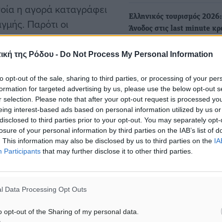
ποία η αγορά καταγράφει
Ελληνικός τουρισμός 2026:
ιγμής. Παρότι οι
Άνοδος στις last minute κρ
κριμένο μοντέλο
και επιμήκυνση της σεζόν 
καίρι του 2026, η
Νοέμβριο
ική της Ρόδου -
Do Not Process My Personal Information
 και το τίμημά της.
Οι ταξιδιώτες συνεχίζουν ν
to opt-out of the sale, sharing to third parties, or processing of your per
επιλέγουν την Ελλάδα, αλλ
ότι όσο πλησιάζει η
formation for targeted advertising by us, please use the below opt-out s
διαφορετική προσέγγιση:
ίεση να επιλέξουν το
r selection. Please note that after your opt-out request is processed y
λαμβάνουν…
eing interest-based ads based on personal information utilized by us or
disclosed to third parties prior to your opt-out. You may separately opt-
losure of your personal information by third parties on the IAB’s list of
Εξαιρετικός μήνας αναμένε
ανσάρει τη νέα υπηρεσία
. This information may also be disclosed by us to third parties on the
IA
Σεπτέμβριος για τον τουρισ
Participants
that may further disclose it to other third parties.
ίναι διαθέσιμη έως τις 18
Ρόδου - Με προσφορές και 
minute κρατήσεις…
ο Ηνωμένο Βασίλειο,
• Τους λόγους που αποφε
νων ραντεβού,
l Data Processing Opt Outs
πλέον οι Ευρωπαίοι τις δια
οηθούν τους πελάτες να
Ιούλιο και…
o opt-out of the Sharing of my personal data.
ις σε ερωτήματα για νέες