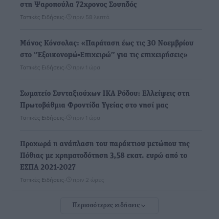
στη Ψαροπούλα 72χρονος Σουηδός
Τοπικές Ειδήσεις
•
πριν 58 λεπτά
Μάνος Κόνσολας: «Παράταση έως τις 30 Νοεμβρίου
στο ‘’Εξοικονομώ-Επιχειρώ’’ για τις επιχειρήσεις»
Τοπικές Ειδήσεις
•
πριν 1 ώρα
Σωματείο Συνταξιούχων ΙΚΑ Ρόδου: Ελλείψεις στη
Πρωτοβάθμια Φροντίδα Υγείας στο νησί μας
Τοπικές Ειδήσεις
•
πριν 1 ώρα
Προχωρά η ανάπλαση του παράκτιου μετώπου της
Πόθιας με χρηματοδότηση 3,58 εκατ. ευρώ από το
ΕΣΠΑ 2021-2027
Τοπικές Ειδήσεις
•
πριν 2 ώρες
Περισσότερες ειδήσεις
Την Παρασκευή 21 Αυγούστου η τελετή εγκαινίων
του νέου Περιφερειακού Πολυδύναμου Ιατρείου