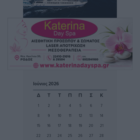
Ειδήσεις
•
πριν 4 ώρες
ΑΑΔΕ: Αυξάνονται οι «καρφωτές» για φοροδιαφυγή
– Στο μικροσκόπιο τουριστικοί προορισμοί, ταμειακές
και συναλλαγές POS
Ειδήσεις
•
πριν 4 ώρες
Δημόσιο: Το νέο καθεστώς επιλογής προϊσταμένων, τι
προβλέπει το νομοσχέδιο του Υπ. Εσωτερικών
Ειδήσεις
•
πριν 4 ώρες
Ιούνιος 2026
Ποιες κατηγορίες καταστημάτων συγκεντρώνουν τη
Δ
Τ
Τ
Π
Π
Σ
Κ
μεγαλύτερη κίνηση
1
2
3
4
5
6
7
Ειδήσεις
•
πριν 4 ώρες
8
9
10
11
12
13
14
Αστυπάλαια: Το φως που μένει αναμμένο στο κάστρο
15
16
17
18
19
20
21
Τοπικές Ειδήσεις
•
πριν 4 ώρες
22
23
24
25
26
27
28