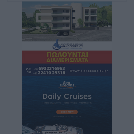
Γενναδίου παρουσία του Άδωνι Γεωργιάδη
Τοπικές Ειδήσεις
•
πριν 2 ώρες
Στη Λέρο ο πρόεδρος του ΠΑΣΟΚ Νίκος Ανδρουλάκης
Τοπικές Ειδήσεις
•
πριν 2 ώρες
Στα 2-2,35 GW ο στόχος για τα πρώτα υπεράκτια
αιολικά πάρκα που θα λειτουργήσουν στη χώρα μας
Ειδήσεις
•
πριν 3 ώρες
Η Ελλάδα κρατά το τουριστικό momentum, παρά τις
γεωπολιτικές αναταράξεις
Ειδήσεις
•
πριν 4 ώρες
Σε κόκκινο συναγερμό επτά Περιφέρειες – Οι οδηγίες
της Πολιτικής Προστασίας και ο Χάρτης Πρόβλεψης
Πυρκαγιάς