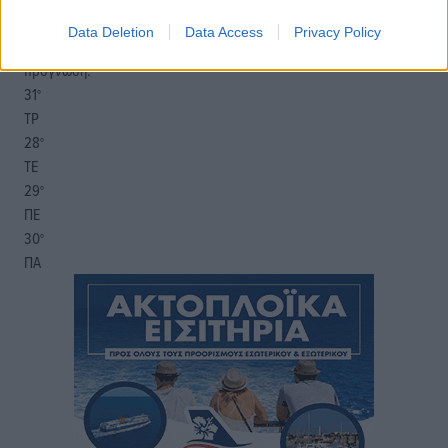
06:20
Data Deletion
Data Access
Privacy Policy
20:04
πρόγνωση:
31
°
ΤΡ
28
°
ΤΕ
29
°
ΠΕ
30
°
ΠΑ