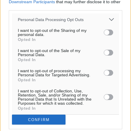
Downstream Participants
that may further disclose it to other
third parties.
Υπενθύμιση:
Personal Data Processing Opt Outs
Για την μερική αναπαραγωγή της είδησης από άλλες
I want to opt-out of the Sharing of my
ιστοσελίδες είναι απαραίτητη η χρήση του παρακάτω
personal data.
Opted In
παρεχόμενου συνδέσμου παραπομπής προς το άρθρο
της Δημοκρατικής.
I want to opt-out of the Sale of my
Personal Data.
Opted In
I want to opt-out of processing my
Personal Data for Targeted Advertising.
Opted In
o καιρός τώρα:
I want to opt-out of Collection, Use,
29
°
Retention, Sale, and/or Sharing of my
Personal Data that Is Unrelated with the
αίθριος καιρός
Purposes for which it was collected.
Opted In
57
%
13
km/h
CONFIRM
ΒΔ
30
31
°/
°