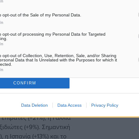
In
πτυξη των αγορών των ΗΠΑ
η σταθερή ζήτηση από την
o opt-out of the Sale of my Personal Data.
In
α ακόμη χρονιά
ιβατικής κίνησης.
to opt-out of processing my Personal Data for Targeted
ing.
In
υθέριος Βενιζέλος”
o opt-out of Collection, Use, Retention, Sale, and/or Sharing
ας αύξηση 6,7% σε σχέση
ersonal Data that Is Unrelated with the Purposes for which it
lected.
ό σημείωσε άνοδο 8,5%,
In
, φτάνοντας τις 132.253.
CONFIRM
από την Ευρώπη: Ιταλία
Data Deletion
Data Access
Privacy Policy
αι Μεγάλη Βρετανία (1,56
 επιβάτες (+21%), η Γαλλία
αξιδιώτες (+9%). Σημαντική
 η Ισπανία (+13%) και το