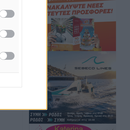
Hotels – Χατζηλαζάρου – Προχωρά
καινούργιο ξενοδοχείο στην Κω
Τοπικές Ειδήσεις
•
πριν 10 ώρες
Αυτοκίνητο μπήκε παράνομα σε
μονόδρομο στο Μαστιχάρι –
Αναποδογύρισε όχημα με μητέρα και
5χρονο παιδί
Τοπικές Ειδήσεις
•
πριν 10 ώρες
“Η Ευρώπη αντιμετώπιζε το
προσφυγικό σαν ταινία τρόμου” – Η
συγκλονιστική μαρτυρία της Χαρούλας
Γιασιράνη στον RV για τα γεγονότα που
οδήγησαν στο Σύμφωνο της Λέρου
Τοπικές Ειδήσεις
•
πριν 11 ώρες
Συναυλία με τον Γιάννη Κότσιρα στις