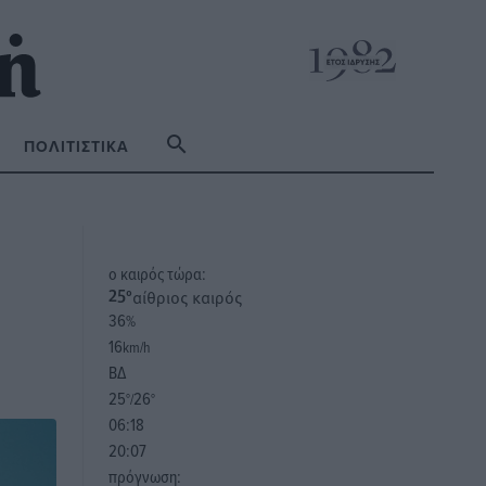
ΠΟΛΙΤΙΣΤΙΚΆ
o καιρός τώρα:
αίθριος καιρός
25
°
36
%
16
km/h
ΒΔ
25
26
°/
°
06:18
20:07
πρόγνωση: