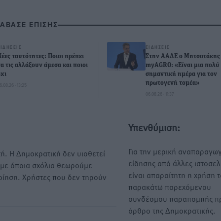
ΙΑΒΑΣΕ ΕΠΙΣΗΣ
ΕΙΔΉΣΕΙΣ
ΕΙΔΉΣΕΙΣ
Νέες ταυτότητες: Ποιοι πρέπει
Στην ΑΑΔΕ ο Μητσοτάκης 
να τις αλλάξουν άμεσα και ποιοι
myAGRO: «Είναι μια πολύ
όχι
σημαντική ημέρα για τον
πρωτογενή τομέα»
6.08.26 · 13:25
06.08.26 · 11:37
Υπενθύμιση:
Για την μερική αναπαραγωγ
ή. Η Δημοκρατική δεν υιοθετεί
είδησης από άλλες ιστοσελ
υμε όποια σχόλια θεωρούμε
είναι απαραίτητη η χρήση 
οίηση. Χρήστες που δεν τηρούν
παρακάτω παρεχόμενου
συνδέσμου παραπομπής πρ
άρθρο της Δημοκρατικής.