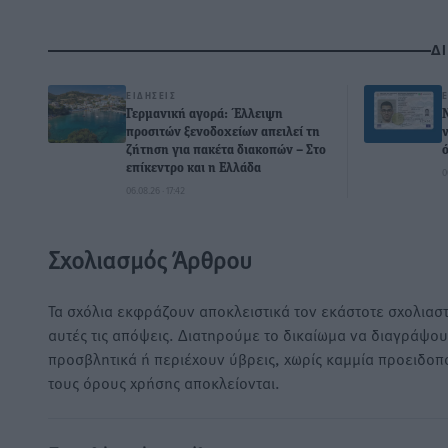
Δ
ΕΙΔΉΣΕΙΣ
Γερμανική αγορά: Έλλειψη
προσιτών ξενοδοχείων απειλεί τη
ζήτηση για πακέτα διακοπών – Στο
επίκεντρο και η Ελλάδα
0
06.08.26 · 17:42
Σχολιασμός Άρθρου
Τα σχόλια εκφράζουν αποκλειστικά τον εκάστοτε σχολιαστ
αυτές τις απόψεις. Διατηρούμε το δικαίωμα να διαγράψο
προσβλητικά ή περιέχουν ύβρεις, χωρίς καμμία προειδοπ
τους όρους χρήσης αποκλείονται.