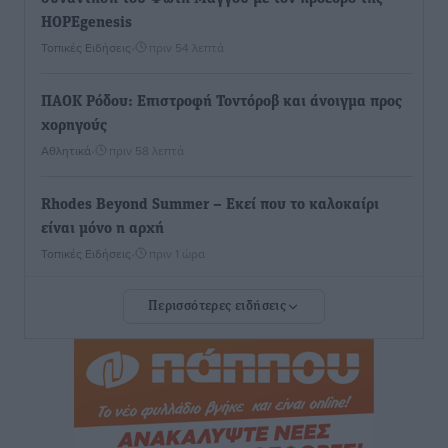
HOPEgenesis
Τοπικές Ειδήσεις
•
πριν 54 λεπτά
ΠΑΟΚ Ρόδου: Επιστροφή Τοντόροβ και άνοιγμα προς
χορηγούς
Αθλητικά
•
πριν 58 λεπτά
Rhodes Beyond Summer – Εκεί που το καλοκαίρι
είναι μόνο η αρχή
Τοπικές Ειδήσεις
•
πριν 1 ώρα
Περισσότερες ειδήσεις
Κικίλιας: Μειώθηκαν κατά 34% οι μεταναστευτικές
ροές στα θαλάσσια σύνορα
Ειδήσεις
•
πριν 1 ώρα
Κως: Γερμανός τουρίστας κέρδισε αποζημίωση 900
ευρώ επειδή δεν βρήκε ξαπλώστρες στις