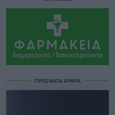
παρόντες, πάει κανονικά στον Σωτήρα
Αθλητικά
•
πριν 2 ώρες
Ανατροπές στη Δημοτική Επιτροπή Ρόδου μετά την
ανεξαρτητοποίηση του Μιχαήλ Κορδίνα
Τοπικές Ειδήσεις
•
πριν 2 ώρες
Απόλλωνας Καλυθιών: Πιστός στρατιώτης του ο
Σουηδός του!
Αθλητικά
•
πριν 2 ώρες
Χατζηβασιλείου: Προτεραιότητα της ΕΕ η προστασία
ΠΡΟΣΦΑΤΑ ΑΡΘΡΑ
των εξωτερικών συνόρων
Ειδήσεις
•
πριν 3 ώρες
Κάρπαθος: Το πιο υποτιμημένο νησί είναι ένας
κρυφός παράδεισος στα Δωδεκάνησα
Τοπικές Ειδήσεις
•
πριν 3 ώρες