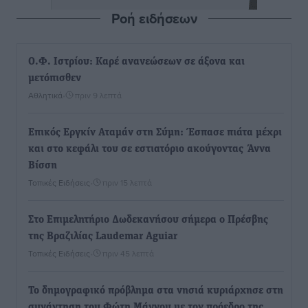
Ροή ειδήσεων
Ο.Φ. Ιστρίου: Καρέ ανανεώσεων σε άξονα και
μετόπισθεν
Αθλητικά
•
πριν 9 λεπτά
Επικός Εργκίν Αταμάν στη Σύμη: Έσπασε πιάτα μέχρι
και στο κεφάλι του σε εστιατόριο ακούγοντας Άννα
Βίσση
Τοπικές Ειδήσεις
•
πριν 15 λεπτά
Στο Επιμελητήριο Δωδεκανήσου σήμερα ο Πρέσβης
της Βραζιλίας Laudemar Aguiar
Τοπικές Ειδήσεις
•
πριν 45 λεπτά
To δημογραφικό πρόβλημα στα νησιά κυριάρχησε στη
συνάντηση του Φώτη Μάγγου με τον πρόεδρο της