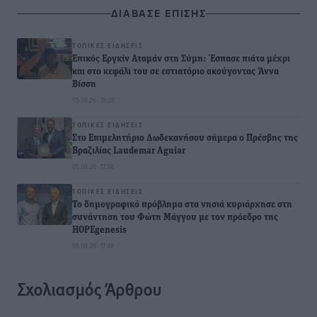
ΔΙΑΒΑΣΕ ΕΠΙΣΗΣ
ΤΟΠΙΚΈΣ ΕΙΔΉΣΕΙΣ
Επικός Εργκίν Αταμάν στη Σύμη: Έσπασε πιάτα μέχρι
και στο κεφάλι του σε εστιατόριο ακούγοντας Άννα
Βίσση
05.08.26 · 18:28
ΤΟΠΙΚΈΣ ΕΙΔΉΣΕΙΣ
Στο Επιμελητήριο Δωδεκανήσου σήμερα ο Πρέσβης της
Βραζιλίας Laudemar Aguiar
05.08.26 · 17:58
ΤΟΠΙΚΈΣ ΕΙΔΉΣΕΙΣ
To δημογραφικό πρόβλημα στα νησιά κυριάρχησε στη
συνάντηση του Φώτη Μάγγου με τον πρόεδρο της
HOPEgenesis
05.08.26 · 17:48
Σχολιασμός Άρθρου