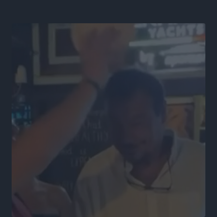
Αθλητικά
•
πριν 5 ώρες
Βαγγέλης Χοσάδας: «Στόχος είναι πάντα ο
πρωταθλητισμός»
Αθλητικά
•
πριν 5 ώρες
Σύλληψη 43χρονης για εμπορία και έκθεση ανηλίκου
σε κίνδυνο στη Ρόδο
Τοπικές Ειδήσεις
•
πριν 5 ώρες
Τεχνικός διευθυντής των ακαδημιών του Διαγόρα ο
Κώστας Μητσού
Αθλητικά
•
πριν 5 ώρες
Όμιλος Αντισφαίρισης Λέρου: «Ένα ακόμα υπέροχο
ταξίδι έφτασε στο τέλος του»
Αθλητικά
•
πριν 5 ώρες