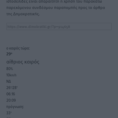
ιστοσελίδες είναι απαραίτητη η χρήση του παρακάτω
παρεχόμενου συνδέσμου παραπομπής προς το άρθρο
της Δημοκρατικής.
o καιρός τώρα:
29
°
αίθριος καιρός
80
%
10
km/h
ΝΔ
26
28
°/
°
06:16
20:09
πρόγνωση:
33
°