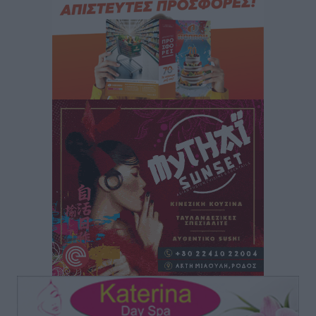
οικογενειακές διακοπές του
Τοπικές Ειδήσεις
•
πριν 1 ώρα
Ο γεωεντοπισμός μέσω 112 «έσωσε» Δανό περιπατητή
στη Ρόδο
Τοπικές Ειδήσεις
•
πριν 1 ώρα
Σύμη: Ανασύρθηκε σορός άνδρα – Εξετάζεται αν είναι
ο 8ος Γερμανός που αγνοούνταν μετά την παράσυρσή
ιστιοφόρου
Τοπικές Ειδήσεις
•
πριν 1 ώρα
Ερώτηση στην Ευρωπαϊκή Επιτροπή για τις
αλλεπάλληλες πυρκαγιές που ξεσπούν από μονάδες
ανακύκλωσης και ΧΥΤΑ και την επικίνδυνη έκθεση
σε καρκινογόνες τοξικές ουσίες
Ειδήσεις
•
πριν 2 ώρες