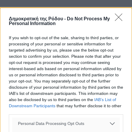
«Δεν ωραιοποιούμε τις δυσκολίες. Υπερασπιζόμαστε την
πρόοδο. Θέλουμε τα μάτια όλων ανοιχτά για να βλέπουν
Δημοκρατική της Ρόδου -
Do Not Process My
Personal Information
τι πραγματικά γίνεται. Ο τόπος θέλει δουλειά, θέλει
σχέδιο, θέλει ευθύνη. Αυτό είναι το δικό μας μότο», είπε
If you wish to opt-out of the sale, sharing to third parties, or
χαρακτηστικά.
processing of your personal or sensitive information for
targeted advertising by us, please use the below opt-out
section to confirm your selection. Please note that after your
opt-out request is processed you may continue seeing
#Ρόδος
#Πολιτισμός
#Έργα
interest-based ads based on personal information utilized by
us or personal information disclosed to third parties prior to
your opt-out. You may separately opt-out of the further
disclosure of your personal information by third parties on the
Δείτε περισσότερα άρθρα μας στα αποτελέσματα αναζήτησης
IAB’s list of downstream participants. This information may
also be disclosed by us to third parties on the
IAB’s List of
Add Dimokratiki.gr on Google ↗
Downstream Participants
that may further disclose it to other
third parties.
Ακολουθήστε μας στο Google News ★ ↗
Personal Data Processing Opt Outs
Στο Google News πατήστε ★ Ακολουθήστε