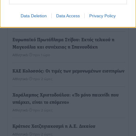
Με επιτυχία πραγματοποιήθηκαν τα εγκαίνια της
61ης Πανελλήνιας Έκθεσης Χειροτεχνίας και
Data Deletion
Data Access
Privacy Policy
Αγροτικής Οικονομίας Κρεμαστής
Τοπικές Ειδήσεις
•
πριν 42 λεπτά
Ευρωπαϊκό Πρωτάθλημα Στίβου: Εκτός τελικού η
Μαγκούλια και συνέχειας η Σπανουδάκη
Αθλητικά
•
πριν 1 ώρα
ΚΑΕ Κολοσσός: Οι τιμές των μεμονωμένων εισιτηρίων
Αθλητικά
•
πριν 2 ώρες
Χαράλαμπος Χριστοδούλου: «Το μόνο παιχνίδι που
υπάρχει, είναι το επόμενο»
Αθλητικά
•
πριν 2 ώρες
Κράτησε Χατζηγιακουμή η Α.Ε. Δικαίου
Αθλητικά
•
πριν 2 ώρες