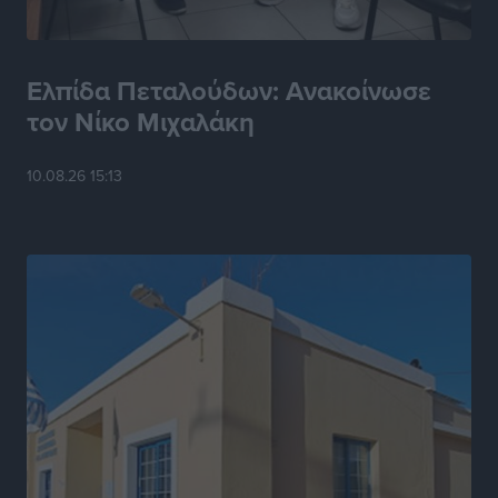
Η Ελλάδα κρατά το τουριστικό momentum, παρά τις
γεωπολιτικές αναταράξεις
Ειδήσεις
•
πριν 6 ώρες
Ελπίδα Πεταλούδων: Ανακοίνωσε
τον Νίκο Μιχαλάκη
Σε κόκκινο συναγερμό επτά Περιφέρειες – Οι οδηγίες
της Πολιτικής Προστασίας και ο Χάρτης Πρόβλεψης
10.08.26 15:13
Πυρκαγιάς
Ειδήσεις
•
πριν 6 ώρες
ΑΑΔΕ: Αυξάνονται οι «καρφωτές» για φοροδιαφυγή
– Στο μικροσκόπιο τουριστικοί προορισμοί, ταμειακές
και συναλλαγές POS
Ειδήσεις
•
πριν 6 ώρες
Δημόσιο: Το νέο καθεστώς επιλογής προϊσταμένων, τι
προβλέπει το νομοσχέδιο του Υπ. Εσωτερικών
Ειδήσεις
•
πριν 6 ώρες