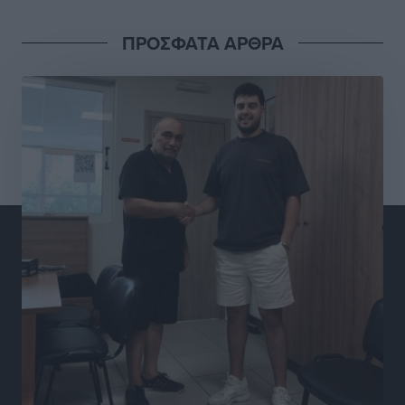
Προχωρά η ανάπλαση του παράκτιου μετώπου της
ΠΡΟΣΦΑΤΑ ΑΡΘΡΑ
Πόθιας με χρηματοδότηση 3,58 εκατ. ευρώ από το
ΕΣΠΑ 2021-2027
Τοπικές Ειδήσεις
•
πριν 4 ώρες
Την Παρασκευή 21 Αυγούστου η τελετή εγκαινίων
του νέου Περιφερειακού Πολυδύναμου Ιατρείου
Γενναδίου παρουσία του Άδωνι Γεωργιάδη
Τοπικές Ειδήσεις
•
πριν 4 ώρες
Στη Λέρο ο πρόεδρος του ΠΑΣΟΚ Νίκος Ανδρουλάκης
Τοπικές Ειδήσεις
•
πριν 4 ώρες
Στα 2-2,35 GW ο στόχος για τα πρώτα υπεράκτια
αιολικά πάρκα που θα λειτουργήσουν στη χώρα μας
Ειδήσεις
•
πριν 6 ώρες