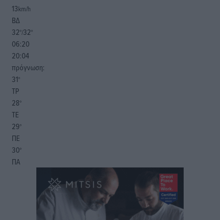
13
km/h
ΒΔ
32
32
°/
°
06:20
20:04
πρόγνωση:
31
°
ΤΡ
28
°
ΤΕ
29
°
ΠΕ
30
°
ΠΑ