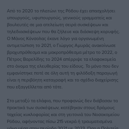
Από το 2020 το πλατώνι της Ρόδου έχει απασχολήσει
υπουργούς, υφυπουργούς, γενικούς γραμματείς και
βουλευτές σε μια ατελείωτη σειρά συσκέψεων και
τηλεδιασκέψεων που θα ζήλευε και διάσκεψη κορυφής.
Ο Μάνος Κόνσολας έκανε λόγο για οργανωμένη
αντιμετώπιση το 2021, ο Γιώργος Αμυράς ανακοίνωσε
βραχυπρόθεσμα και μακροπρόθεσμα μέτρα το 2022, ο
Πέτρος Βαρελίδης το 2024 απέρριψε τα ελαφοκομεία
στο όνομα της ελευθερίας του είδους. Το μόνο που δεν
εμφανίστηκε ποτέ σε όλη αυτή τη φιλόδοξη παραγωγή
είναι η περιβόητη καταγραφή και το σχέδιο διαχείρισης
που εξαγγέλλεται από τότε.
Στο μεταξύ τα ελάφια, που προφανώς δεν διάβασαν τα
πρακτικά των συσκέψεων, κατέβηκαν στους δρόμους
ταχείας κυκλοφορίας και στη γειτονιά του Νοσοκομείου
Ρόδου, αφήνοντας πίσω 215 νεκρά ή τραυματισμένα
μόνο μέσα στην περίοδο 2021 με 2023. Όσο η Πολιτεία