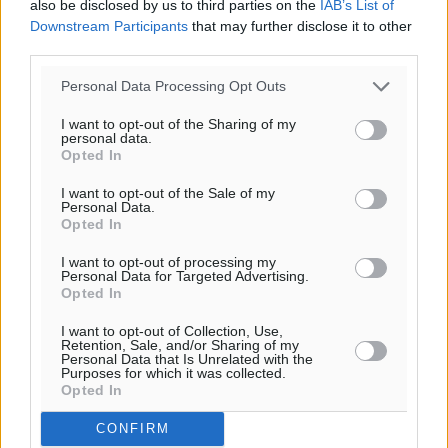
also be disclosed by us to third parties on the
IAB’s List of
Downstream Participants
that may further disclose it to other
third parties.
Personal Data Processing Opt Outs
I want to opt-out of the Sharing of my
personal data.
Opted In
I want to opt-out of the Sale of my
Ροή ειδήσεων
Personal Data.
Opted In
I want to opt-out of processing my
Ελπίδα Πεταλούδων: Ανακοίνωσε τον Νίκο Μιχαλάκη
Personal Data for Targeted Advertising.
Opted In
Αθλητικά
•
πριν 19 λεπτά
I want to opt-out of Collection, Use,
Retention, Sale, and/or Sharing of my
Ψήφισμα της κοινότητας Παστίδας για την εκδημία
Personal Data that Is Unrelated with the
Purposes for which it was collected.
του ιερέα Μιχαήλ Καψάλη
Opted In
Τοπικές Ειδήσεις
•
πριν 36 λεπτά
CONFIRM