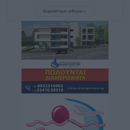
Περισσότερες ειδήσεις
Ιπποκράτης: Ανακοίνωσε την Cvetanka Dimova
Αθλητικά
•
πριν 2 ώρες
Διαγόρας: Ανανέωσαν Φράγκος και Ζάρας, τέλος ο
Μιχαλάκης
Αθλητικά
•
πριν 2 ώρες
Α.Σ. Ρόδος: «Ελάφι» ο Γιώργος Καμπούρης
Αθλητικά
•
πριν 2 ώρες
Αθλητική Ακαδημία: Η πρώτη συνάντηση και ο
σχεδιασμός της νέας χρονιά
Αθλητικά
•
πριν 2 ώρες
Loutraki K19 Finals: Στην 3η θέση οι Νίκος
Κατσογριδάκης και Ντάνιελ Πιέτρι