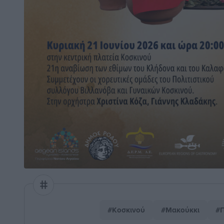
#Κοσκινού
#Μακούκκι
#Π