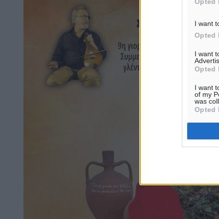
Opted 
I want t
Opted 
I want 
Advertis
Opted 
I want t
of my P
was col
Opted 