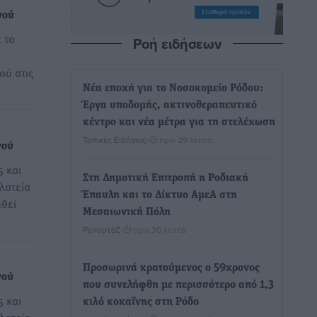
νού
 το
Ροή ειδήσεων
ού στις
Νέα εποχή για το Νοσοκομείο Ρόδου:
Έργα υποδομής, ακτινοθεραπευτικό
κέντρο και νέα μέτρα για τη στελέχωση
Τοπικές Ειδήσεις
•
πριν 29 λεπτά
νού
5 και
Στη Δημοτική Επιτροπή η Ροδιακή
λατεία
Έπαυλη και το Δίκτυο ΑμεΑ στη
θεί
Μεσαιωνική Πόλη
Ρεπορτάζ
•
πριν 30 λεπτά
Προσωρινά κρατούμενος ο 59χρονος
νού
που συνελήφθη με περισσότερο από 1,3
5 και
κιλό κοκαΐνης στη Ρόδο