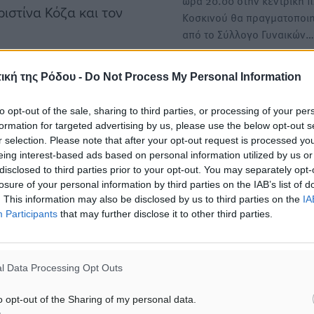
ώρα 20.00 στην κεντρική π
ιστίνα Κόζα και τον
Κοσκινού θα πραγματοποιη
από το Σύλλογο Γυναικών…
άνια σας και την καλή σας
Διήμερο εκδηλώσεων για τ
ική της Ρόδου -
Do Not Process My Personal Information
Παγκόσμια Ημέρα Εξάλειψ
Βίας κατά των Γυναικών
to opt-out of the sale, sharing to third parties, or processing of your per
formation for targeted advertising by us, please use the below opt-out s
Με αφορμή την Παγκόσμια
γάνωση και υποστήριξη
r selection. Please note that after your opt-out request is processed y
Εξάλειψης της Βίας κατά τ
eing interest-based ads based on personal information utilized by us or
Ρόδου, της ΔΕΡΜΑΕ, της
Γυναικών η…
disclosed to third parties prior to your opt-out. You may separately opt-
πονδίας Πολιτιστικών
losure of your personal information by third parties on the IAB’s list of
. This information may also be disclosed by us to third parties on the
IA
Participants
that may further disclose it to other third parties.
l Data Processing Opt Outs
o opt-out of the Sharing of my personal data.