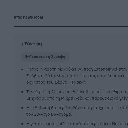
Από:
news room
Σύνοψη
✦
▶
Ακούστε τη Σύνοψη
Φέτος, η γιορτή Μακούκκι θα πραγματοποιηθεί στην 
Σάββατο 20 Ιουνίου, προσφέροντας παραδοσιακές τη
ορχήστρα του Σάββα Περσελή.
Την Κυριακή 21 Ιουνίου, θα αναβιώσουμε το έθιμο τ
με χορούς από τη Μικρά Ασία και παραδοσιακό γλέντ
Η εκδήλωση θα περιλαμβάνει συμμετοχή από τη χορε
τον Σύλλογο Βιλλανόβα.
Η γιορτή υποστηρίζεται από την περιφέρεια Νοτίου 