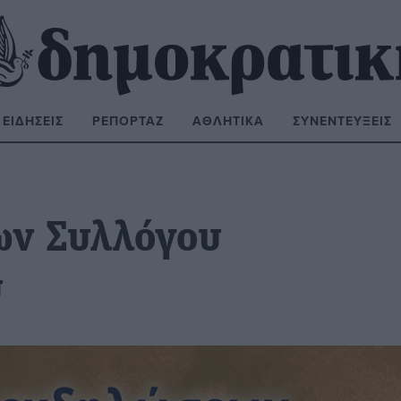
ΕΙΔΉΣΕΙΣ
ΡΕΠΟΡΤΆΖ
ΑΘΛΗΤΙΚΆ
ΣΥΝΕΝΤΕΎΞΕΙΣ
ΝΑΖΉΤΗΣΗ:
ων Συλλόγου
ύ