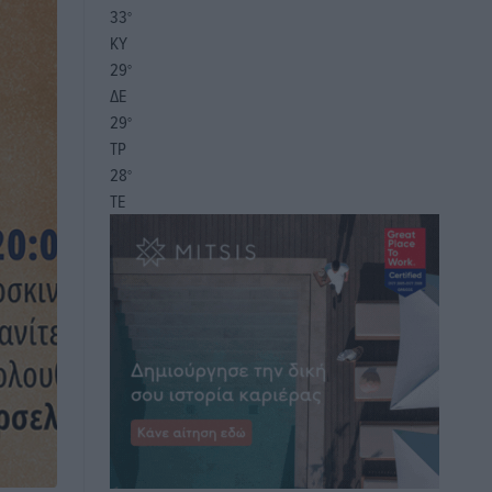
33
°
ΚΥ
29
°
ΔΕ
29
°
ΤΡ
28
°
ΤΕ