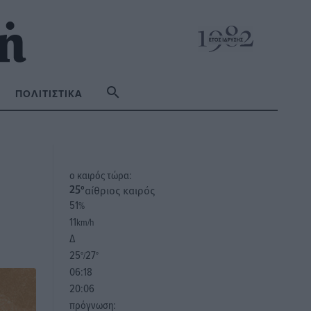
ΠΟΛΙΤΙΣΤΙΚΆ
o καιρός τώρα:
αίθριος καιρός
25
°
51
%
11
km/h
Δ
25
27
°/
°
06:18
20:06
πρόγνωση: