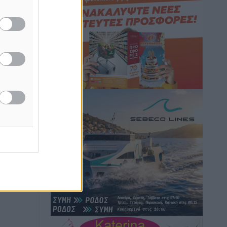
επιβάτες αναχωρούν από Πειραιά,
Ραφήνα και Λαύριο
Ειδήσεις
•
πριν 14 ώρες
Τι αλλάζει το χωροταξικό στις
τουριστικές επενδύσεις
Τοπικές Ειδήσεις
•
πριν 14 ώρες
ΥΠΑΑΤ: 12,5 εκατ. ευρώ στις 13
Περιφέρειες για μέτρα βιοασφάλειας
Τοπικές Ειδήσεις
•
πριν 14 ώρες
Ποιοι φοιτητές μπορούν να λάβουν
ενίσχυση για στέγη έως 2.500 ευρώ
Ειδήσεις
•
πριν 14 ώρες
«Γιατί οι Τούρκοι συρρέουν στα