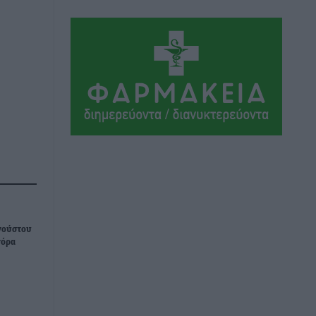
Νησιωτική Ελλάδα και στα
Νοσοκομεία της Γ΄ Ζώνης
Τοπικές Ειδήσεις
•
πριν 15 ώρες
Πάνθηρες: Ξεκίνησαν αισιόδοξοι για
την παρθενική “πτήση” τους
Αθλητικά
•
πριν 16 ώρες
Άρης Αρχαγγέλου: Στο πλευρό του
άτυχου Ιάκωβου Θωμά
Αθλητικά
•
πριν 16 ώρες
Φοίβος: Η μεγάλη επιστροφή του
γούστου
Μπρένο Σαλβατιέρα
γόρα
Αθλητικά
•
πριν 16 ώρες
Κλεάνθης: Έτοιμες οι κάρτες διαρκείας
της νέας σεζόν