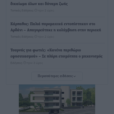
δικαίωμα όλων και δύναμη ζωής
Τοπικές Ειδήσεις
•
πριν 2 ώρες
Κάρπαθος: Παλιά πυρομαχικά εντοπίστηκαν στο
Αρδάνι – Απαγορεύτηκε η κολύμβηση στην περιοχή
Τοπικές Ειδήσεις
•
πριν 2 ώρες
Τουρνάς για φωτιές: «Κανένα περιθώριο
εφησυχασμού» – Σε πλήρη ετοιμότητα ο μηχανισμός
Ειδήσεις
•
πριν 3 ώρες
Περισσότερες ειδήσεις
Καιρός: Επιμένουν οι υψηλές θερμοκρασίες – Ισχυρά
μελτέμια έως 9 μποφόρ, σε «Red Code» 6 περιοχές
Τοπικές Ειδήσεις
•
πριν 3 ώρες
Τα φοιτητικά ενοίκια «τινάζουν στον αέρα» τους
οικογενειακούς προϋπολογισμούς