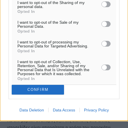
Φύλαξε τα στοιχεία μου για την επόμενη φορά.
I want to opt-out of the Sharing of my
personal data.
Opted In
I want to opt-out of the Sale of my
Personal Data.
Opted In
I want to opt-out of processing my
Personal Data for Targeted Advertising.
Opted In
I want to opt-out of Collection, Use,
Retention, Sale, and/or Sharing of my
Personal Data that Is Unrelated with the
Purposes for which it was collected.
Opted In
CONFIRM
Υπενθύμιση:
Data Deletion
Data Access
Privacy Policy
Για την μερική αναπαραγωγή της είδησης από άλλες
ιστοσελίδες είναι απαραίτητη η χρήση του παρακάτω