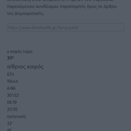
παρεχόμενου συνδέσμου παραπομπής προς το άρθρο
της Δημοκρατικής.
o καιρός τώρα:
30
°
αίθριος καιρός
63
%
10
km/h
Α-ΝΑ
30
32
°/
°
06:19
20:05
πρόγνωση:
32
°
ΔΕ