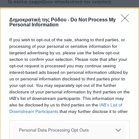
Τα σχόλια εκφράζουν αποκλειστικά τον εκάστοτε
σχολιαστή. Η Δημοκρατική δεν υιοθετεί αυτές τις
απόψεις. Διατηρούμε το δικαίωμα να διαγράψουμε όποια
Δημοκρατική της Ρόδου -
Do Not Process My
σχόλια θεωρούμε προσβλητικά ή περιέχουν ύβρεις, χωρίς
Personal Information
καμμία προειδοποίηση. Χρήστες που δεν τηρούν τους
όρους χρήσης αποκλείονται.
If you wish to opt-out of the sale, sharing to third parties, or
processing of your personal or sensitive information for
targeted advertising by us, please use the below opt-out
section to confirm your selection. Please note that after your
Προσθέστε ένα σχόλιο
opt-out request is processed you may continue seeing
interest-based ads based on personal information utilized by
us or personal information disclosed to third parties prior to
Το E-mail δεν θα δημοσιευτεί.
your opt-out. You may separately opt-out of the further
Πρέπει να συμπληρωθούν όλα τα πεδία για την
disclosure of your personal information by third parties on the
υποβολή του σχολίου.
IAB’s list of downstream participants. This information may
also be disclosed by us to third parties on the
IAB’s List of
Downstream Participants
that may further disclose it to other
Όνοματεπώνυμο
Email
third parties.
Personal Data Processing Opt Outs