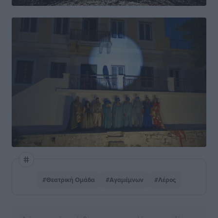
#Θεατρική Ομάδα
#Αγαμέμνων
#Λέρος