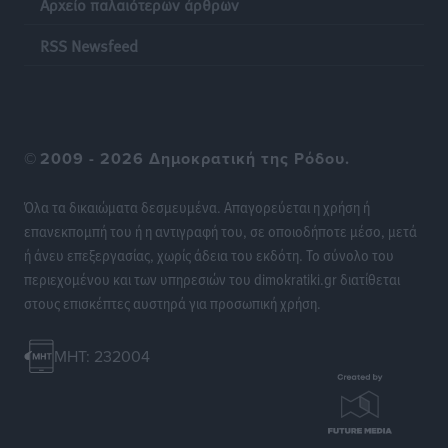
Αρχείο παλαιότερων άρθρων
RSS Newsfeed
©
2009 - 2026 Δημοκρατική της Ρόδου.
Όλα τα δικαιώματα δεσμευμένα. Απαγορεύεται η χρήση ή
επανεκπομπή του ή η αντιγραφή του, σε οποιοδήποτε μέσο, μετά
ή άνευ επεξεργασίας, χωρίς άδεια του εκδότη. Το σύνολο του
περιεχομένου και των υπηρεσιών του dimokratiki.gr διατίθεται
στους επισκέπτες αυστηρά για προσωπική χρήση.
MHT: 232004