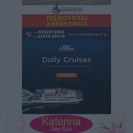
Ειδήσεις
•
πριν 4 ώρες
Δύο νέοι ξενώνες παραδόθηκαν στις Ένοπλες
Δυνάμεις στη νήσο Ρω
Τοπικές Ειδήσεις
•
πριν 4 ώρες
Συνεχίζεται η έξοδος του Αυγούστου – Πάνω από
34.000 αναχωρούν σήμερα μόνο από τον Πειραιά
Ειδήσεις
•
πριν 4 ώρες
Μόνιμες θέσεις στους παιδικούς σταθμούς: Οι
προϋποθέσεις, η 24μηνη εμπειρία και οι προθεσμίες
για τους δήμους
Τοπικές Ειδήσεις
•
πριν 4 ώρες
Δεύτερη πηγή εισοδήματος για τους επαγγελματίες
ψαράδες ο αλιευτικός τουρισμός
Ειδήσεις
•
πριν 4 ώρες