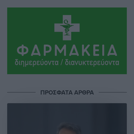
Τοπικές Ειδήσεις
•
πριν 5 ώρες
Το νέο Ειδικό Χωροταξικό για τον Τουρισμό
ξανασχεδιάζει τον επενδυτικό χάρτη της Ρόδου
Τοπικές Ειδήσεις
•
πριν 6 ώρες
Γιάννης Βασιλάκης: «Η Πρωτοβάθμια Φροντίδα
Υγείας πρέπει να φτάνει σε κάθε γωνιά – Ενισχύουμε
τις δομές, δεν τις αποδυναμώνουμε»
Συνεντεύξεις
•
πριν 6 ώρες
Ιδρυμα Ωνάση: Το όραμα πίσω από τα δύο νέα
ΠΡΟΣΦΑΤΑ ΑΡΘΡΑ
σχολεία της Ρόδου
Συνεντεύξεις
•
πριν 6 ώρες
Μιχάλης Χουρδάκης: «Η χώρα χρειάζεται μια
αξιόπιστη εναλλακτική κυβερνητική πρόταση»
Συνεντεύξεις
•
πριν 6 ώρες