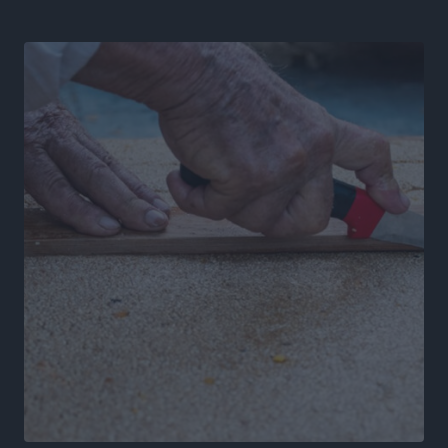
Ρεπορτάζ
•
πριν 6 ώρες
Κ. Σπανός: Παρά την αυξημένη τουριστική κίνηση, η
αγορά της Ρόδου κινείται κάτω από τις προσδοκίες
Ρεπορτάζ
•
πριν 6 ώρες
Ο λαγοκέφαλος βρήκε επιτέλους τιμή, μένει να βρεθεί
και σχέδιο
Δημο-Κρίσεις
•
πριν 6 ώρες
Το ΠΑΣΟΚ στα Δωδεκάνησα ψάχνει έξι και του
περισσεύουν 14
Δημο-Κρίσεις
•
πριν 6 ώρες
Η Ροδιακή Επαυλη περιμένει ακόμα να βρεθεί κάποιος
να την αναλάβει
Δημο-Κρίσεις
•
πριν 6 ώρες