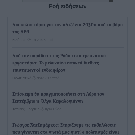
Ροή ειδήσεων
Αποκαλυπτήρια για την «Ατζέντα 2030» από το βήμα
της ΔΕΘ
Ειδήσεις
•
πριν 15 λεπτά
Από την παράδοση της Ρόδου στα ερευνητικά
εργαστήρια: Το μελεκούνι αποκτά διεθνές
επιστημονικό ενδιαφέρον
Πολιτιστικά
•
πριν 28 λεπτά
Επίσκεψη θα πραγματοποιήσει στη Λέρο τον
Σεπτέμβριο η Όλγα Κεφαλογιάννη
Τοπικές Ειδήσεις
•
πριν 1 ώρα
Γιώργος Χατζημάρκος: Στηρίζουμε τις εκδηλώσεις
που γίνονται στα νησιά μας γιατί ο πολιτισμός είναι