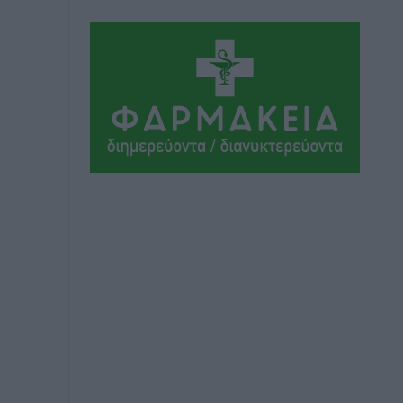
Αθλητικά
•
πριν 4 ώρες
Ιάλυσος Β’: Νωρίς νωρίς μπήκαν στα
βάσανα της προετοιμασίας
Αθλητικά
•
πριν 4 ώρες
Εθνικός Αρχίπολης: Μεγάλο βήμα
προόδου η ίδρυση Ακαδημίας
Αθλητικά
•
πριν 4 ώρες
Ιππότες: Με το βλέμμα στραμμένο στο
μέλλον
Αθλητικά
•
πριν 5 ώρες
ΠΑΜΕ ΣΤΟΙΧΗΜΑ: Περισσότερα από 95
εκατομμύρια ευρώ σε κέρδη μοίρασε
τον Ιούλιο
Αθλητικά
•
πριν 5 ώρες