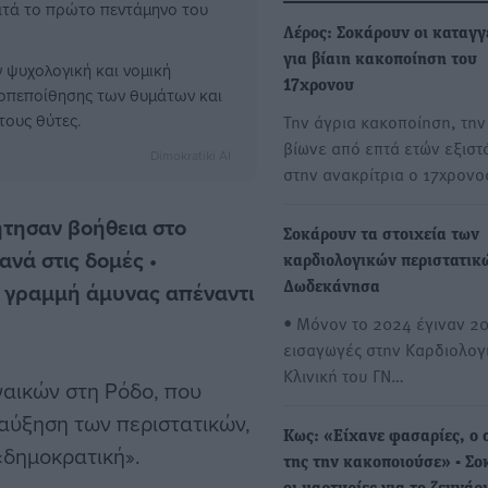
ατά το πρώτο πεντάμηνο του
Λέρος: Σοκάρουν οι καταγγ
για βίαιη κακοποίηση του
 ψυχολογική και νομική
17χρονου
οπεποίθησης των θυμάτων και
τους θύτες.
Την άγρια κακοποίηση, την
βίωνε από επτά ετών εξισ
Dimokratiki AI
στην ανακρίτρια ο 17χρον
ήτησαν βοήθεια στο
Σοκάρουν τα στοιχεία των
νά στις δομές •
καρδιολογικών περιστατικ
 γραμμή άμυνας απέναντι
Δωδεκάνησα
• Μόνον το 2024 έγιναν 2
εισαγωγές στην Καρδιολογ
Κλινική του ΓΝ…
ναικών στη Ρόδο, που
 αύξηση των περιστατικών,
Κως: «Είχανε φασαρίες, o 
«δημοκρατική».
της την κακοποιούσε» - Σ