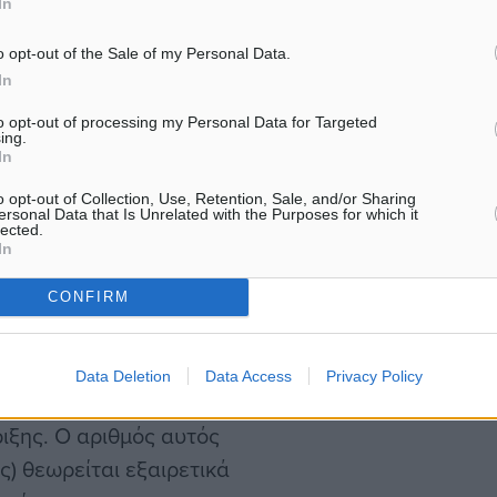
ού
Κέντρου
In
o opt-out of the Sale of my Personal Data.
 τη Διεύθυνση Κοινωνικής
In
αικών, από την 1η
to opt-out of processing my Personal Data for Targeted
6, το Συμβουλευτικό
ing.
In
συνολικά 35 νέες υποδοχές
κες που βρήκαν το σθένος
o opt-out of Collection, Use, Retention, Sale, and/or Sharing
ersonal Data that Is Unrelated with the Purposes for which it
ς δομής, ζητώντας
lected.
In
CONFIRM
αγράφηκαν 10 επάνοδοι.
αν ζητήσει βοήθεια στο
Data Deletion
Data Access
Privacy Policy
 της βίας ή νέων
ιξης. Ο αριθμός αυτός
ς) θεωρείται εξαιρετικά