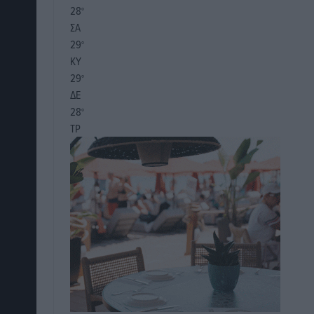
28
°
ΣΑ
29
°
ΚΥ
29
°
ΔΕ
28
°
ΤΡ