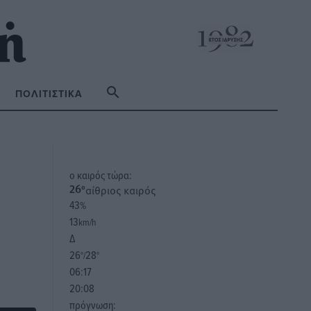
ΠΟΛΙΤΙΣΤΙΚΆ
o καιρός τώρα:
αίθριος καιρός
26
°
43
%
13
km/h
Δ
26
28
°/
°
06:17
20:08
πρόγνωση: