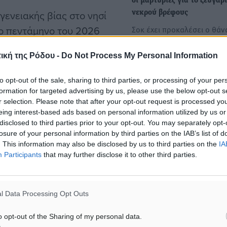
οι μαρτυρίες για το ζευγάρ
γενειακής βίας στο νησί
νεκρού βρέφους
το πεντάμηνο του 2026
Σοκ έχει προκαλέσει ο θάν
βρέφους 13 μηνών στην Κω
ιδικών ότι η κοινωνική
Ηιατριδικαστική εξέταση…
ική της Ρόδου -
Do Not Process My Personal Information
ας το ένα αρνητικό ρεκόρ
to opt-out of the sale, sharing to third parties, or processing of your per
Την 19 Ιουνίου 2026 η δίκ
formation for targeted advertising by us, please use the below opt-out s
πατέρα των διδύμων και
r selection. Please note that after your opt-out request is processed y
ών που καταγράφονται
καταγγελίες για κατ’
eing interest-based ads based on personal information utilized by us or
γόβουνου. Όπως
εξακολούθηση κακοποίηση
disclosed to third parties prior to your opt-out. You may separately opt-
losure of your personal information by third parties on the IAB’s list of
• Στο επίκεντρο βρίσκονται
εία αυτά δεν
. This information may also be disclosed by us to third parties on the
IA
κατηγορίες για απλή σωματ
ν θυμάτων, καθώς η
Participants
that may further disclose it to other third parties.
βλάβη σε βάρος αδύναμω
μός κρατούν ακόμα
οιημένων γυναικών στην
l Data Processing Opt Outs
o opt-out of the Sharing of my personal data.