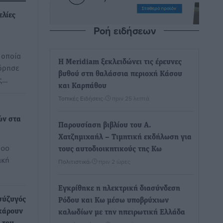
ελίες
Ροή ειδήσεων
 οποία
Η Meridiam ξεκλειδώνει τις έρευνες
τόρησε
βυθού στη θαλάσσια περιοχή Κάσου
ος…
και Καρπάθου
Τοπικές Ειδήσεις
•
πριν 25 λεπτά
ών στα
Παρουσίαση βιβλίου του Α.
Χατζημιχαήλ – Τιμητική εκδήλωση για
000
τους αυτοδιοικητικούς της Κω
ική
Πολιτιστικά
•
πριν 2 ώρες
Εγκρίθηκε η ηλεκτρική διασύνδεση
σύζυγός
Ρόδου και Κω μέσω υποβρύχιων
οκάρουν
καλωδίων με την ηπειρωτική Ελλάδα