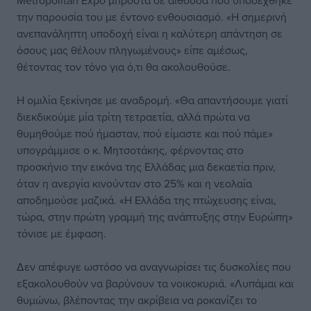
την παρουσία του με έντονο ενθουσιασμό. «Η σημερινή
ανεπανάληπτη υποδοχή είναι η καλύτερη απάντηση σε
όσους μας θέλουν πληγωμένους» είπε αμέσως,
θέτοντας τον τόνο για ό,τι θα ακολουθούσε.
Η ομιλία ξεκίνησε με αναδρομή. «Θα απαντήσουμε γιατί
διεκδικούμε μία τρίτη τετραετία, αλλά πρώτα να
θυμηθούμε πού ήμασταν, πού είμαστε και πού πάμε»
υπογράμμισε ο κ. Μητσοτάκης, φέρνοντας στο
προσκήνιο την εικόνα της Ελλάδας μια δεκαετία πριν,
όταν η ανεργία κινούνταν στο 25% και η νεολαία
αποδημούσε μαζικά. «Η Ελλάδα της πτώχευσης είναι,
τώρα, στην πρώτη γραμμή της ανάπτυξης στην Ευρώπη»
τόνισε με έμφαση.
Δεν απέφυγε ωστόσο να αναγνωρίσει τις δυσκολίες που
εξακολουθούν να βαρύνουν τα νοικοκυριά. «Λυπάμαι και
θυμώνω, βλέποντας την ακρίβεια να ροκανίζει το