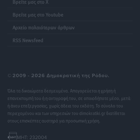
Βρείτε μας στο X
Βρείτε μας στο Youtube
Αρχείο παλαιότερων άρθρων
RSS Newsfeed
©
2009 - 2026 Δημοκρατική της Ρόδου.
Όλα τα δικαιώματα δεσμευμένα. Απαγορεύεται η χρήση ή
επανεκπομπή του ή η αντιγραφή του, σε οποιοδήποτε μέσο, μετά
ή άνευ επεξεργασίας, χωρίς άδεια του εκδότη. Το σύνολο του
περιεχομένου και των υπηρεσιών του dimokratiki.gr διατίθεται
στους επισκέπτες αυστηρά για προσωπική χρήση.
MHT: 232004