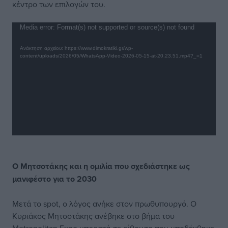
κέντρο των επιλογών του.
Πρόγραμμα
Media error: Format(s) not supported or source(s) not found
Αναπαραγωγής
Ανάκτηση αρχείου: https://www.dimokratiki.gr/wp-
Βίντεο
content/uploads/2026/05/WhatsApp-Video-2026-05-15-at-20.23.51.mp4?_=1
Ο Μητσοτάκης και η ομιλία που σχεδιάστηκε ως
μανιφέστο για το 2030
Μετά το spot, ο λόγος ανήκε στον πρωθυπουργό. Ο
Κυριάκος Μητσοτάκης ανέβηκε στο βήμα του
Metropolitan Expo μπροστά σε αίθουσα που υποδέχθηκε