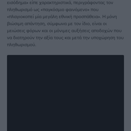
εισόδημα» είπε χαρακτηριστικά, περιγράφοντας τον
πληθωρισμό ως «παγκόσμιο φαινόμενο» που
«πλαγιοκοπεί μία μεγάλη εθνική προσπάθεια». Η μόνη
βιώσιμη απάντηση, σύμφωνα με τον ίδιο, είναι οι
μειώσεις φόρων και οι μόνιμες αυξήσεις αποδοχών που
να διατηρούν την αξία τους και μετά την υποχώρηση του
πληθωρισμού.