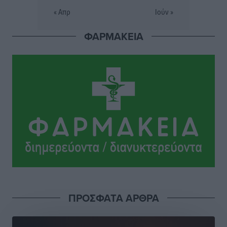
Τοπικές Ειδήσεις
•
πριν 16 ώρες
« Απρ
Ιούν »
Πού κινούνται οι κρατήσεις last minute σε Ελλάδα
ΦΑΡΜΑΚΕΙΑ
από Γερμανούς
Ειδήσεις
•
πριν 16 ώρες
Οδηγός στη Ρόδο τράκαρε σταθμευμένο αυτοκίνητο,
παρέσυρε 72χρονο και διέφυγε
Τοπικές Ειδήσεις
•
πριν 16 ώρες
Το νέο Ειδικό Χωροταξικό για τον Τουρισμό
ξανασχεδιάζει τον επενδυτικό χάρτη της Ρόδου
Τοπικές Ειδήσεις
•
πριν 17 ώρες
Γιάννης Βασιλάκης: «Η Πρωτοβάθμια Φροντίδα
ΠΡΟΣΦΑΤΑ ΑΡΘΡΑ
Υγείας πρέπει να φτάνει σε κάθε γωνιά – Ενισχύουμε
τις δομές, δεν τις αποδυναμώνουμε»
Συνεντεύξεις
•
πριν 17 ώρες