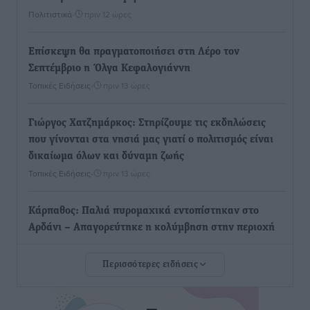
Πολιτιστικά
•
πριν 12 ώρες
Επίσκεψη θα πραγματοποιήσει στη Λέρο τον
Σεπτέμβριο η Όλγα Κεφαλογιάννη
Τοπικές Ειδήσεις
•
πριν 13 ώρες
Γιώργος Χατζημάρκος: Στηρίζουμε τις εκδηλώσεις
που γίνονται στα νησιά μας γιατί ο πολιτισμός είναι
δικαίωμα όλων και δύναμη ζωής
Τοπικές Ειδήσεις
•
πριν 13 ώρες
Κάρπαθος: Παλιά πυρομαχικά εντοπίστηκαν στο
Αρδάνι – Απαγορεύτηκε η κολύμβηση στην περιοχή
Τοπικές Ειδήσεις
•
πριν 14 ώρες
Περισσότερες ειδήσεις
Τουρνάς για φωτιές: «Κανένα περιθώριο
εφησυχασμού» – Σε πλήρη ετοιμότητα ο μηχανισμός