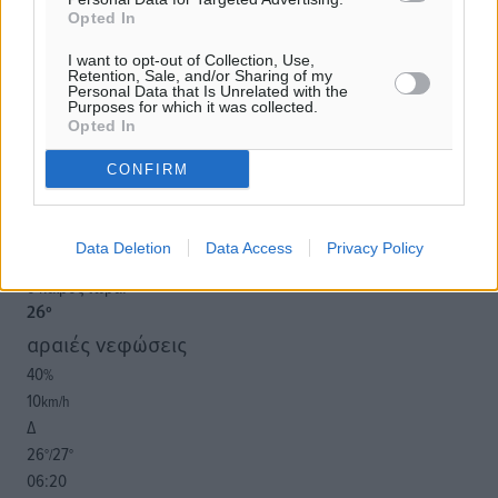
Υπενθύμιση:
Opted In
Για την μερική αναπαραγωγή της είδησης από άλλες
I want to opt-out of Collection, Use,
Retention, Sale, and/or Sharing of my
ιστοσελίδες είναι απαραίτητη η χρήση του παρακάτω
Personal Data that Is Unrelated with the
Purposes for which it was collected.
παρεχόμενου συνδέσμου παραπομπής προς το άρθρο
Opted In
της Δημοκρατικής.
CONFIRM
Data Deletion
Data Access
Privacy Policy
o καιρός τώρα:
26
°
αραιές νεφώσεις
40
%
10
km/h
Δ
26
27
°/
°
06:20