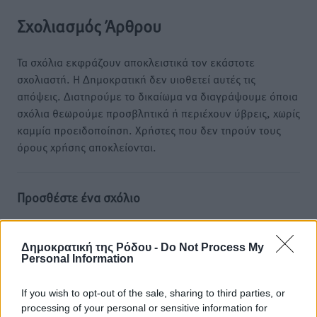
Σχολιασμός Άρθρου
Τα σχόλια εκφράζουν αποκλειστικά τον εκάστοτε
σχολιαστή. Η Δημοκρατική δεν υιοθετεί αυτές τις
απόψεις. Διατηρούμε το δικαίωμα να διαγράψουμε όποια
σχόλια θεωρούμε προσβλητικά ή περιέχουν ύβρεις, χωρίς
καμμία προειδοποίηση. Χρήστες που δεν τηρούν τους
όρους χρήσης αποκλείονται.
Προσθέστε ένα σχόλιο
Το E-mail δεν θα δημοσιευτεί.
Δημοκρατική της Ρόδου -
Do Not Process My
Personal Information
Πρέπει να συμπληρωθούν όλα τα πεδία για την
υποβολή του σχολίου.
If you wish to opt-out of the sale, sharing to third parties, or
processing of your personal or sensitive information for
Όνοματεπώνυμο
Email