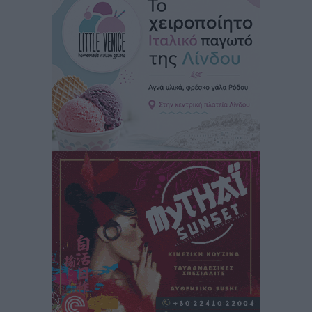
Ειδήσεις
•
πριν 15 ώρες
Καιρός: Επιμένουν οι υψηλές θερμοκρασίες – Ισχυρά
μελτέμια έως 9 μποφόρ, σε «Red Code» 6 περιοχές
Τοπικές Ειδήσεις
•
πριν 15 ώρες
Τα φοιτητικά ενοίκια «τινάζουν στον αέρα» τους
οικογενειακούς προϋπολογισμούς
Ειδήσεις
•
πριν 15 ώρες
Δύο νέοι ξενώνες παραδόθηκαν στις Ένοπλες
Δυνάμεις στη νήσο Ρω
Τοπικές Ειδήσεις
•
πριν 16 ώρες
Συνεχίζεται η έξοδος του Αυγούστου – Πάνω από
34.000 αναχωρούν σήμερα μόνο από τον Πειραιά
Ειδήσεις
•
πριν 16 ώρες