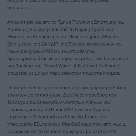
δυαδική πορεία μεταξύ τουρισμού και δημόσιας
υπηρεσίας.
Αποφοίτησε και από το Τμήμα Πολιτικής Επιστήμης και
Δημόσιας Διοίκησης και από τη Νομική Σχολή του
Εθνικού και Καποδιστριακού Πανεπιστημίου Αθηνών.
Είναι μέλος της ΕΑΝΔΙΡ, της Ένωσης Ασκούμενων και
Νέων Δικηγόρων Ρόδου, ενώ παράλληλα
δραστηριοποιείται ως μέτοχος και μέλος του διοικητικού
συμβουλίου της “Travel World” Α.Ε. (Travel Exchange),
εταιρείας με μακρά παρουσία στον τουριστικό τομέα.
Ιδιαίτερο ενδιαφέρον παρουσιάζει και η πρότερη δράση
του στον φοιτητικό χώρο. Διετέλεσε πρόεδρος του
Συλλόγου Δωδεκανησίων Φοιτητών Αθηνών και
Πειραιώς μεταξύ 2014 και 2017, ενώ για 2 χρόνια
εργάστηκε εθελοντικά στο Γραφείο Τύπου του
Υπουργείου Εξωτερικών. Μια διαδρομή που, από νωρίς,
φανέρωνε ότι το δημόσιο συμφέρον βρισκόταν στο