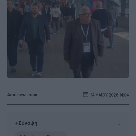
Από:
news room
14 ΜΑΪ́ΟΥ 2026 14:04
Σύνοψη
⌄
✦