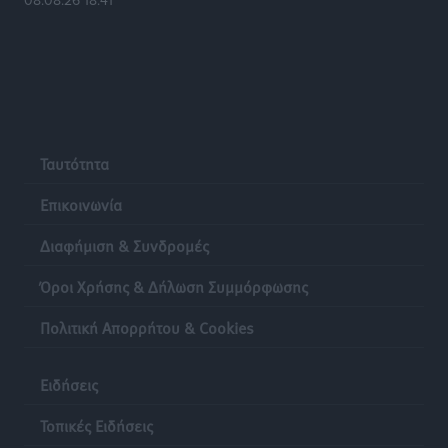
08.08.26 18:41
Βούλγαροι τουρίστες: Λιγότερες διανυκτερεύσεις
στην Ελλάδα, αλλά 18% υψηλότερη δαπάνη ανά
διανυκτέρευση
Ειδήσεις
•
πριν 18 ώρες
Ταυτότητα
Βέλγοι τουρίστες: Στα 547,9 εκατ. ευρώ οι εισπράξεις
για την Ελλάδα
Επικοινωνία
Ειδήσεις
•
πριν 18 ώρες
Διαφήμιση & Συνδρομές
Οι κανόνες για τουριστική ανάπτυξη –
Όροι Χρήσης & Δήλωση Συμμόρφωσης
Κατηγοριοποιήσεις, ρυθμίσεις και όρια
Τοπικές Ειδήσεις
•
πριν 18 ώρες
Πολιτική Απορρήτου & Cookies
Η Τουρκία «γκριζάρει» ξανά το Αιγαίο και προκαλεί
Ειδήσεις
με αφορμή το Ειδικό Χωροταξικό Πλαίσιο για τον
Τουρισμό
Τοπικές Ειδήσεις
Τοπικές Ειδήσεις
•
πριν 19 ώρες