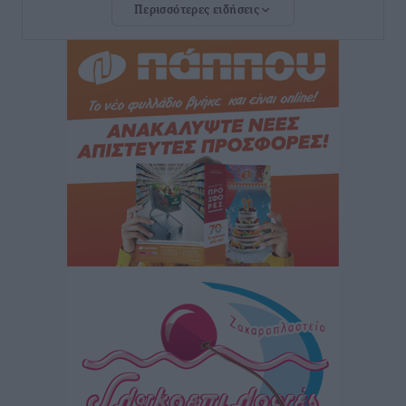
Περισσότερες ειδήσεις
Ευ. Τουρνάς: Απέναντι σε ακραία καιρικά φαινόμενα
δεν υπάρχουν περιθώρια εφησυχασμού
Ειδήσεις
•
πριν 9 ώρες
Στον Άγιο Νικόλαο Χάλκης ανοίγει ξανά το
ανανεωμένο εκκλησιαστικό μουσείο από τη Λέσχη
Lions Χάλκης
Τοπικές Ειδήσεις
•
πριν 9 ώρες
Ρόδος: «Βουλιάζει» από τουρίστες – Πάνω από 1 εκατ.
επιβάτες και 55 κρουαζιερόπλοια
Τοπικές Ειδήσεις
•
πριν 10 ώρες
Γ’ Εθνική Κατηγορία: Οι ημερομηνίες των
αγωνιστικών της κανονικής περιόδου
Αθλητικά
•
πριν 15 ώρες