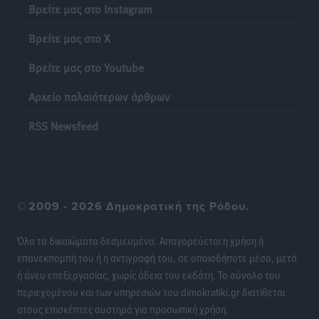
Βρείτε μας στο Instagram
Πιλοτικό πρόγραμμα για την αντιμετώπιση του
Βρείτε μας στο X
λαγοκέφαλου σε Νότιο Αιγαίο και Κρήτη
Τοπικές Ειδήσεις
•
πριν 20 ώρες
Βρείτε μας στο Youtube
Αρχείο παλαιότερων άρθρων
Οι θαυματουργές Παναγίες της Δωδεκανήσου: Τα
προσωνύμια και οι θρύλοι
RSS Newsfeed
Ρεπορτάζ
•
πριν 20 ώρες
©
2009 - 2026 Δημοκρατική της Ρόδου.
Όλα τα δικαιώματα δεσμευμένα. Απαγορεύεται η χρήση ή
επανεκπομπή του ή η αντιγραφή του, σε οποιοδήποτε μέσο, μετά
ή άνευ επεξεργασίας, χωρίς άδεια του εκδότη. Το σύνολο του
περιεχομένου και των υπηρεσιών του dimokratiki.gr διατίθεται
στους επισκέπτες αυστηρά για προσωπική χρήση.