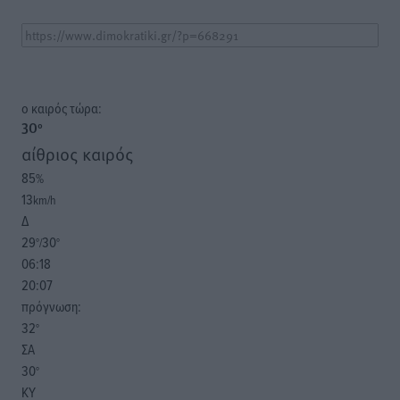
o καιρός τώρα:
30
°
αίθριος καιρός
85
%
13
km/h
Δ
29
30
°/
°
06:18
20:07
πρόγνωση:
32
°
ΣΑ
30
°
ΚΥ