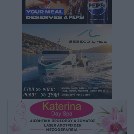
Αθλητικά
•
πριν 3 ώρες
Διαγόρας: Μετεγγραφικό ντεμαράζ
Αθλητικά
•
πριν 3 ώρες
Γ.Σ. Διαγόρας: Εντατική προετοιμασία και επιστροφή
Ρίζου στις Ακαδημίες
Αθλητικά
•
πριν 3 ώρες
Εθνική Ανδρών: Ραντεβού στο Telekom Center Athens
Αθλητικά
•
πριν 4 ώρες
ΕΠΟ: Απέσυρε τη στήριξή της στην υποψηφιότητα
του Ινφαντίνο
Αθλητικά
•
πριν 4 ώρες
Φοίβος Κω: Το «ευχαριστώ» για το 9ο Kos 3X3