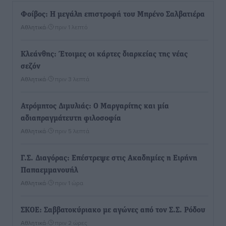
Φοίβος: Η μεγάλη επιστροφή του Μπρένο Σαλβατιέρα
Αθλητικά
•
πριν 1 λεπτό
Κλεάνθης: Έτοιμες οι κάρτες διαρκείας της νέας
σεζόν
Αθλητικά
•
πριν 3 λεπτά
Ατρόμητος Διμυλιάς: Ο Μαργαρίτης και μία
αδιαπραγμάτευτη φιλοσοφία
Αθλητικά
•
πριν 5 λεπτά
Γ.Σ. Διαγόρας: Επέστρεψε στις Ακαδημίες η Ειρήνη
Παπαεμμανουήλ
Αθλητικά
•
πριν 1 ώρα
ΣΚΟΕ: Σαββατοκύριακο με αγώνες από τον Σ.Σ. Ρόδου
Αθλητικά
•
πριν 2 ώρες