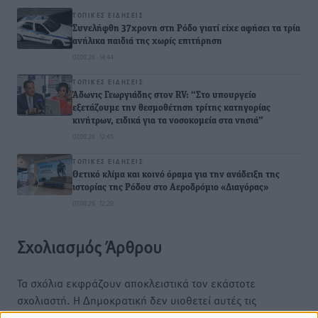
ΤΟΠΙΚΈΣ ΕΙΔΉΣΕΙΣ
Συνελήφθη 37χρονη στη Ρόδο γιατί είχε αφήσει τα τρία
ανήλικα παιδιά της χωρίς επιτήρηση
07.08.26 · 14:44
ΤΟΠΙΚΈΣ ΕΙΔΉΣΕΙΣ
Άδωνις Γεωργιάδης στον RV: “Στο υπουργείο
εξετάζουμε την θεσμοθέτηση τρίτης κατηγορίας
κινήτρων, ειδικά για τα νοσοκομεία στα νησιά”
07.08.26 · 12:45
ΤΟΠΙΚΈΣ ΕΙΔΉΣΕΙΣ
Θετικό κλίμα και κοινό όραμα για την ανάδειξη της
ιστορίας της Ρόδου στο Αεροδρόμιο «Διαγόρας»
07.08.26 · 12:29
Σχολιασμός Άρθρου
Τα σχόλια εκφράζουν αποκλειστικά τον εκάστοτε
σχολιαστή. Η Δημοκρατική δεν υιοθετεί αυτές τις
απόψεις. Διατηρούμε το δικαίωμα να διαγράψουμε όποια