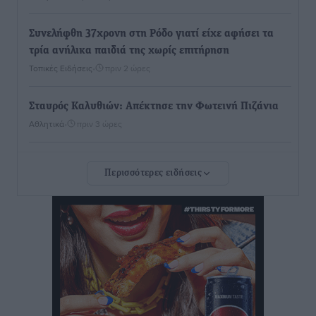
Συνελήφθη 37χρονη στη Ρόδο γιατί είχε αφήσει τα
τρία ανήλικα παιδιά της χωρίς επιτήρηση
Τοπικές Ειδήσεις
•
πριν 2 ώρες
Σταυρός Καλυθιών: Απέκτησε την Φωτεινή Πιζάνια
Αθλητικά
•
πριν 3 ώρες
Το Yucatan Show έρχεται στη Ρόδο με τον Frankie
Περισσότερες ειδήσεις
Lluc
Πολιτιστικά
•
πριν 3 ώρες
Σι Τζέι Χάρις: «Να πανηγυρίσουμε πολλές νίκες μαζί»
Αθλητικά
•
πριν 3 ώρες
Ροδήλιος: Ο απολογισμός από το Πανελλήνιο
Πρωτάθλημα Πίστας