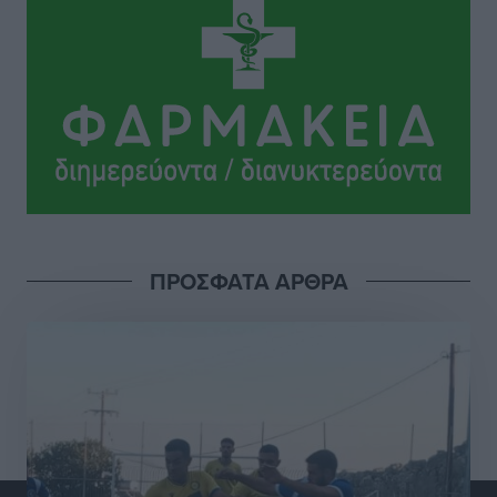
Τοπικές Ειδήσεις
•
πριν 4 ώρες
Αντώνης Καμπουράκης: «Ένα σπουδαίο έργο
πολιτισμού για τη Ρόδο, που σχεδιάσαμε και
εξασφαλίσαμε τη χρηματοδότησή του, γίνεται
πραγματικότητα»
Τοπικές Ειδήσεις
•
πριν 4 ώρες
Στο Α΄ Νεκροταφείο το μνημόσυνο για τον έναν χρόνο
ΠΡΟΣΦΑΤΑ ΑΡΘΡΑ
από τον θάνατο της Λένας Σαμαρά
Ειδήσεις
•
πριν 5 ώρες
Κυριάκος Μητσοτάκης: Ανάσα στα Χανιά, αλλά με το
βλέμμα στη ΔΕΘ και τις εκλογές του 2027
Ειδήσεις
•
πριν 5 ώρες
Γ. Χατζημάρκος από το Μέγαρο Μαξίμου: “Ο