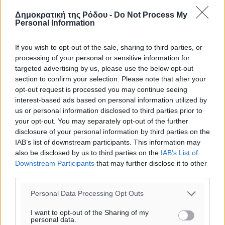
σχόλια θεωρούμε προσβλητικά ή περιέχουν ύβρεις, χωρίς
Δημοκρατική της Ρόδου -
Do Not Process My
καμμία προειδοποίηση. Χρήστες που δεν τηρούν τους
Personal Information
όρους χρήσης αποκλείονται.
If you wish to opt-out of the sale, sharing to third parties, or
processing of your personal or sensitive information for
targeted advertising by us, please use the below opt-out
Προσθέστε ένα σχόλιο
section to confirm your selection. Please note that after your
opt-out request is processed you may continue seeing
interest-based ads based on personal information utilized by
Το E-mail δεν θα δημοσιευτεί.
us or personal information disclosed to third parties prior to
Πρέπει να συμπληρωθούν όλα τα πεδία για την
your opt-out. You may separately opt-out of the further
υποβολή του σχολίου.
disclosure of your personal information by third parties on the
IAB’s list of downstream participants. This information may
also be disclosed by us to third parties on the
IAB’s List of
Όνοματεπώνυμο
Email
Downstream Participants
that may further disclose it to other
third parties.
Personal Data Processing Opt Outs
Φύλαξε τα στοιχεία μου για την επόμενη φορά.
I want to opt-out of the Sharing of my
personal data.