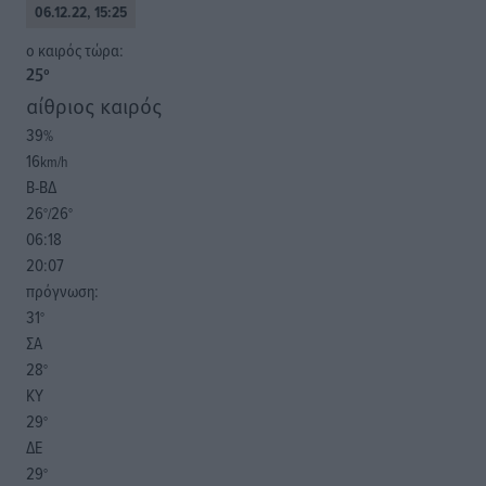
06.12.22, 15:25
o καιρός τώρα:
25
°
αίθριος καιρός
39
%
16
km/h
Β-ΒΔ
26
26
°/
°
06:18
20:07
πρόγνωση:
31
°
ΣΑ
28
°
ΚΥ
29
°
ΔΕ
29
°