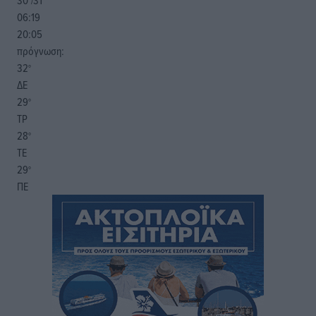
30
31
°/
°
06:19
20:05
πρόγνωση:
32
°
ΔΕ
29
°
ΤΡ
28
°
ΤΕ
29
°
ΠΕ