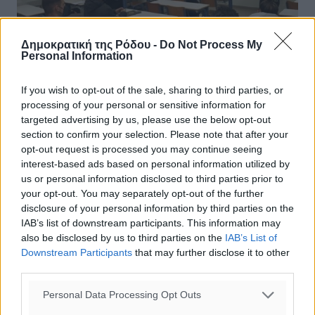
Δημοκρατική της Ρόδου -
Do Not Process My
Personal Information
If you wish to opt-out of the sale, sharing to third parties, or
processing of your personal or sensitive information for
Διαιτησία: Έτοιμοι για τη διοργάνωση
targeted advertising by us, please use the below opt-out
νέας σχολής
section to confirm your selection. Please note that after your
opt-out request is processed you may continue seeing
Ένα ακόμα βήμα προς την κατεύθυνση της ενίσχυσης
interest-based ads based on personal information utilized by
της δύναμης των εν ενεργεία διαιτητών, σε μία περίοδο
us or personal information disclosed to third parties prior to
που ο χώρος το έχει απόλυτη ανάγκη, είναι έτοιμοι να
your opt-out. You may separately opt-out of the further
κάνουν η ΕΠΣΔ, η ...
disclosure of your personal information by third parties on the
IAB’s list of downstream participants. This information may
also be disclosed by us to third parties on the
IAB’s List of
21.12.22, 16:22
Downstream Participants
that may further disclose it to other
third parties.
Personal Data Processing Opt Outs