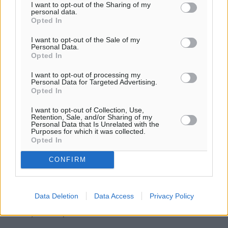
I want to opt-out of the Sharing of my
personal data.
Opted In
I want to opt-out of the Sale of my
Personal Data.
Opted In
I want to opt-out of processing my
Personal Data for Targeted Advertising.
Opted In
I want to opt-out of Collection, Use,
Retention, Sale, and/or Sharing of my
Personal Data that Is Unrelated with the
Purposes for which it was collected.
Opted In
Κατάθεση δελτίου απογραφής
στρατεύσιμων της κλάσης 2026
CONFIRM
Ο Δήμαρχος Ρόδου ανακοινώνει ότι: Σύμφωνα με το
άρθρο 10 του Ν 3421/2005 (ΦΕΚ 302A’) καλούνται οι
Data Deletion
Data Access
Privacy Policy
στρατεύσιμοι της κλάσεως 2026 (γεννημένοι το έτος
2005) που διαμένουν στον ...