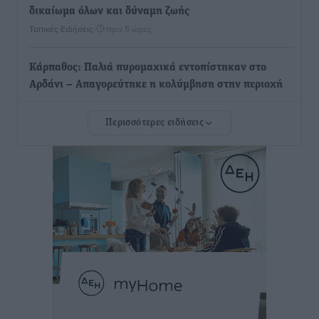
δικαίωμα όλων και δύναμη ζωής
Τοπικές Ειδήσεις
•
πριν 5 ώρες
Κάρπαθος: Παλιά πυρομαχικά εντοπίστηκαν στο
Αρδάνι – Απαγορεύτηκε η κολύμβηση στην περιοχή
Τοπικές Ειδήσεις
•
πριν 6 ώρες
Περισσότερες ειδήσεις
Τουρνάς για φωτιές: «Κανένα περιθώριο
εφησυχασμού» – Σε πλήρη ετοιμότητα ο μηχανισμός
Ειδήσεις
•
πριν 6 ώρες
Καιρός: Επιμένουν οι υψηλές θερμοκρασίες – Ισχυρά
μελτέμια έως 9 μποφόρ, σε «Red Code» 6 περιοχές
Τοπικές Ειδήσεις
•
πριν 7 ώρες
Τα φοιτητικά ενοίκια «τινάζουν στον αέρα» τους
οικογενειακούς προϋπολογισμούς