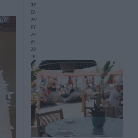
31
°
ΣΑ
28
°
ΚΥ
29
°
ΔΕ
29
°
ΤΡ