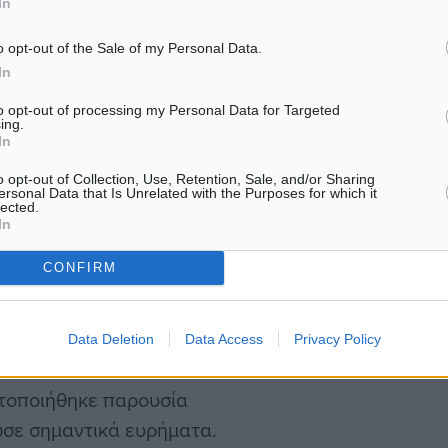
In
 προηγούμενες εμπλοκές
ε καθημερινή βάση
o opt-out of the Sale of my Personal Data.
καλλιεργούσε ο ίδιος στην
In
to opt-out of processing my Personal Data for Targeted
ing.
In
ικοί παρατήρησαν ότι ο
o opt-out of Collection, Use, Retention, Sale, and/or Sharing
την κατοικία του και
ersonal Data that Is Unrelated with the Purposes for which it
lected.
ίσκονταν στο ισόγειο,
In
φορά. Στις 12:10 της 29ης
CONFIRM
α του και υποβλήθηκε
κατασχέθηκε το κινητό
Data Deletion
Data Access
Privacy Policy
ατοποιήθηκε παρουσία
ωσε σημαντικά ευρήματα.