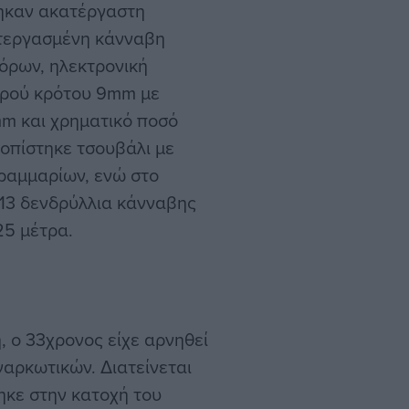
ηκαν ακατέργαστη
ατεργασμένη κάνναβη
όρων, ηλεκτρονική
χυρού κρότου 9mm με
mm και χρηματικό ποσό
τοπίστηκε τσουβάλι με
ραμμαρίων, ενώ στο
 13 δενδρύλλια κάνναβης
25 μέτρα.
, ο 33χρονος είχε αρνηθεί
ναρκωτικών. Διατείνεται
ηκε στην κατοχή του