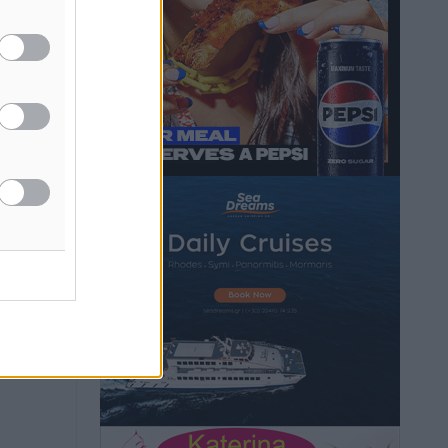
Hotels – Χατζηλαζάρου – Προχωρά
καινούργιο ξενοδοχείο στην Κω
Τοπικές Ειδήσεις
•
πριν 9 ώρες
Αυτοκίνητο μπήκε παράνομα σε
μονόδρομο στο Μαστιχάρι –
Αναποδογύρισε όχημα με μητέρα και
5χρονο παιδί
Τοπικές Ειδήσεις
•
πριν 9 ώρες
“Η Ευρώπη αντιμετώπιζε το
προσφυγικό σαν ταινία τρόμου” – Η
συγκλονιστική μαρτυρία της Χαρούλας
Γιασιράνη στον RV για τα γεγονότα που
οδήγησαν στο Σύμφωνο της Λέρου
Τοπικές Ειδήσεις
•
πριν 10 ώρες
Συναυλία με τον Γιάννη Κότσιρα στις