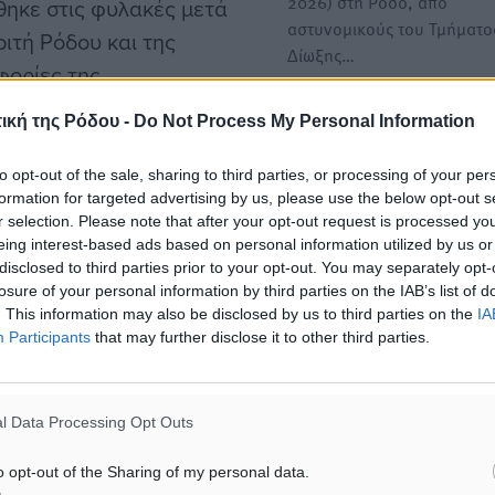
2026) στη Ρόδο, από
θηκε στις φυλακές μετά
αστυνομικούς του Τμήματο
ιτή Ρόδου και της
Δίωξης…
φορίες της
ων συνηγόρων υπεράσπισής
Συνελήφθη 33χρονος με 2 
ική της Ρόδου -
Do Not Process My Personal Information
ικών Ρόδου κατά του
κάνναβης στη Ρόδο
ει επιβληθεί, ζητώντας
to opt-out of the sale, sharing to third parties, or processing of your per
Συνελήφθη χθες (Τετάρτη 
formation for targeted advertising by us, please use the below opt-out s
 κράτησε πίσω από τα
Απριλίου 2026) στη Ρόδο, 
r selection. Please note that after your opt-out request is processed y
αστυνομικούς του Τμήματ
eing interest-based ads based on personal information utilized by us or
disclosed to third parties prior to your opt-out. You may separately opt-
losure of your personal information by third parties on the IAB’s list of
Ελεύθερος με περιοριστικο
την προσωρινή κράτηση
. This information may also be disclosed by us to third parties on the
IA
όρους ο 66χρονος που
Participants
that may further disclose it to other third parties.
κατηγορείται για φυτεία με
 διακριτική αστυνομική
δενδρύλλια κάνναβης στη 
ή του, έπειτα από
• Ο κατηγορούμενος, μετά
l Data Processing Opt Outs
 στην αρμόδια υπηρεσία.
απολογία του, αφέθηκε
ελεύθερος με απαγόρευση
τι ο ημεδαπός, ο οποίος
o opt-out of the Sharing of my personal data.
εξόδου…