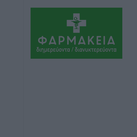
Αθλητικά
•
πριν 10 ώρες
Ιάλυσος Β’: Νωρίς νωρίς μπήκαν στα
βάσανα της προετοιμασίας
Αθλητικά
•
πριν 10 ώρες
Εθνικός Αρχίπολης: Μεγάλο βήμα
προόδου η ίδρυση Ακαδημίας
Αθλητικά
•
πριν 10 ώρες
Ιππότες: Με το βλέμμα στραμμένο στο
μέλλον
Αθλητικά
•
πριν 10 ώρες
ΠΑΜΕ ΣΤΟΙΧΗΜΑ: Περισσότερα από 95
εκατομμύρια ευρώ σε κέρδη μοίρασε
τον Ιούλιο
Αθλητικά
•
πριν 11 ώρες