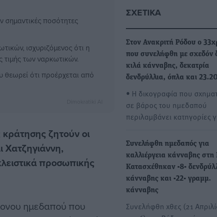
ΣΧΕΤΙΚΆ
αν σημαντικές ποσότητες
Στον Ανακριτή Ρόδου ο 33χ
ωτικών, ισχυριζόμενος ότι η
που συνελήφθη με σχεδόν 
ς τιμής των ναρκωτικών.
κιλά κάνναβης, δεκατρία
υ θεωρεί ότι προέρχεται από
δενδρύλλια, όπλα και 23.2
• Η δικογραφία που σχημα
Dimokratiki AI
σε βάρος του ημεδαπού
περιλαμβάνει κατηγορίες 
ς κράτησης ζητούν
οι
Συνελήφθη ημεδαπός για
ι Χατζηγιάννη,
καλλιέργεια κάνναβης στη 
κλειστικά προσωπικής
Κατασχέθηκαν -8- δενδρύλ
κάνναβης και -22- γραμμ.
κάνναβης
χρονου ημεδαπού που
Συνελήφθη χθες (21 Απριλ