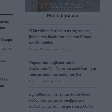
Ροή ειδήσεων
ρονος
δύο
Η Meridiam ξεκλειδώνει τις έρευνες
βυθού στη θαλάσσια περιοχή Κάσου
00 ευρώ
και Καρπάθου
τίστηκε
Τοπικές Ειδήσεις
•
πριν 6 ώρες
για…
Παρουσίαση βιβλίου του Α.
Χατζημιχαήλ – Τιμητική εκδήλωση για
τους αυτοδιοικητικούς της Κω
Ρόδο -
Πολιτιστικά
•
πριν 8 ώρες
λια
Εγκρίθηκε η ηλεκτρική διασύνδεση
Ρόδου και Κω μέσω υποβρύχιων
ίου
καλωδίων με την ηπειρωτική Ελλάδα