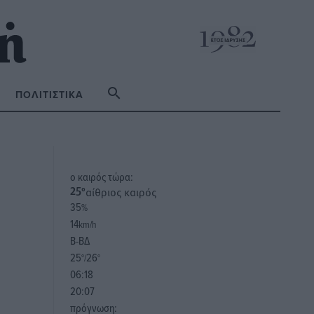
ΠΟΛΙΤΙΣΤΙΚΆ
o καιρός τώρα:
αίθριος καιρός
25
°
35
%
14
km/h
Β-ΒΔ
25
26
°/
°
06:18
20:07
πρόγνωση: