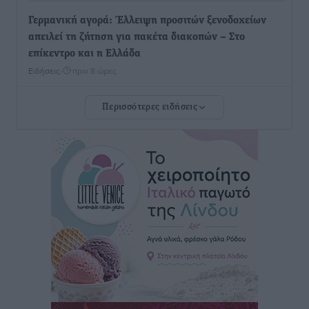
Γερμανική αγορά: Έλλειψη προσιτών ξενοδοχείων
απειλεί τη ζήτηση για πακέτα διακοπών – Στο
επίκεντρο και η Ελλάδα
Ειδήσεις
•
πριν 8 ώρες
Περισσότερες ειδήσεις
Νέο ξενοδοχείο στη Ρόδο για την H Hotels –
Χατζηλαζάρου – Προχωρά καινούργιο ξενοδοχείο
στην Κω
Τοπικές Ειδήσεις
•
πριν 9 ώρες
Αυτοκίνητο μπήκε παράνομα σε μονόδρομο στο
Μαστιχάρι – Αναποδογύρισε όχημα με μητέρα και
5χρονο παιδί
Τοπικές Ειδήσεις
•
πριν 9 ώρες
“Η Ευρώπη αντιμετώπιζε το προσφυγικό σαν ταινία
τρόμου” – Η συγκλονιστική μαρτυρία της Χαρούλας