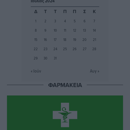
Ιούλιος 2024
Δ
Τ
Τ
Π
Π
Σ
Κ
Φοίβος: Εν αναμονή του Νίκου Λαζίδη
1
2
3
4
5
6
7
Αθλητικά
•
πριν 9 ώρες
8
9
10
11
12
13
14
Ιάλυσος Β’: Νωρίς νωρίς μπήκαν στα βάσανα της
15
16
17
18
19
20
21
προετοιμασίας
22
23
24
25
26
27
28
Αθλητικά
•
πριν 9 ώρες
29
30
31
Εθνικός Αρχίπολης: Μεγάλο βήμα προόδου η ίδρυση
« Ιούν
Αυγ »
Ακαδημίας
Αθλητικά
•
πριν 9 ώρες
ΦΑΡΜΑΚΕΙΑ
Ιππότες: Με το βλέμμα στραμμένο στο μέλλον
Αθλητικά
•
πριν 9 ώρες
ΠΑΜΕ ΣΤΟΙΧΗΜΑ: Περισσότερα από 95 εκατομμύρια
ευρώ σε κέρδη μοίρασε τον Ιούλιο