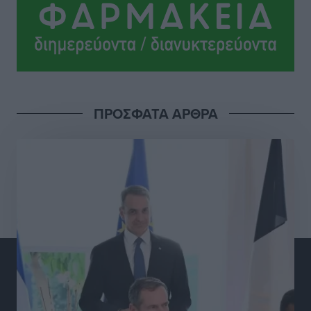
Αθλητικά
•
πριν 10 ώρες
Ολοκλήρωση του έργου αναβάθμισης των
υποδομών του Νεστορίδειου Μελάθρου
Τοπικές Ειδήσεις
•
πριν 10 ώρες
ΠΡΟΣΦΑΤΑ ΑΡΘΡΑ
Γ.Σ. Διαγόρας: Στα «κυανέρυθρα» ο Janni Pembe
Αθλητικά
•
πριν 11 ώρες
Σύλληψη 21χρονου για ναρκωτικά στη Ρόδο
Τοπικές Ειδήσεις
•
πριν 12 ώρες
Με 13,1% κάλυψη εργαζομένων από συλλογικές
συμβάσεις, η Ελλάδα στον “πάτο” της ΕΕ
Απόψεις
•
πριν 12 ώρες
Στο νοσοκομείο της Ρόδου αύριο ο Άδωνις Γεωργιάδης