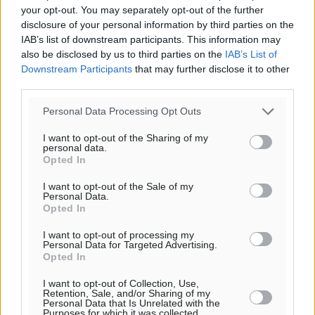
your opt-out. You may separately opt-out of the further
disclosure of your personal information by third parties on the
IAB’s list of downstream participants. This information may
also be disclosed by us to third parties on the
IAB’s List of
Downstream Participants
that may further disclose it to other
third parties.
Personal Data Processing Opt Outs
I want to opt-out of the Sharing of my
personal data.
Opted In
I want to opt-out of the Sale of my
Personal Data.
Opted In
Ροή ειδήσεων
I want to opt-out of processing my
Personal Data for Targeted Advertising.
Opted In
Η Meridiam ξεκλειδώνει τις έρευνες βυθού στη
I want to opt-out of Collection, Use,
θαλάσσια περιοχή Κάσου και Καρπάθου
Retention, Sale, and/or Sharing of my
Personal Data that Is Unrelated with the
Τοπικές Ειδήσεις
•
πριν 5 ώρες
Purposes for which it was collected.