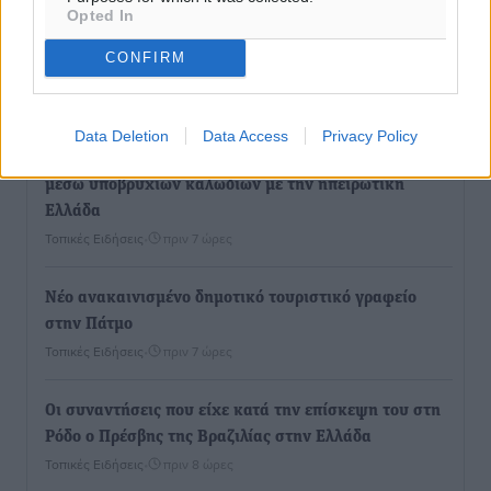
Opted In
Παρουσίαση βιβλίου του Α. Χατζημιχαήλ – Τιμητική
CONFIRM
εκδήλωση για τους αυτοδιοικητικούς της Κω
Πολιτιστικά
•
πριν 7 ώρες
Data Deletion
Data Access
Privacy Policy
Εγκρίθηκε η ηλεκτρική διασύνδεση Ρόδου και Κω
μέσω υποβρύχιων καλωδίων με την ηπειρωτική
Ελλάδα
Τοπικές Ειδήσεις
•
πριν 7 ώρες
Νέο ανακαινισμένο δημοτικό τουριστικό γραφείο
στην Πάτμο
Τοπικές Ειδήσεις
•
πριν 7 ώρες
Οι συναντήσεις που είχε κατά την επίσκεψη του στη
Ρόδο ο Πρέσβης της Βραζιλίας στην Ελλάδα
Τοπικές Ειδήσεις
•
πριν 8 ώρες