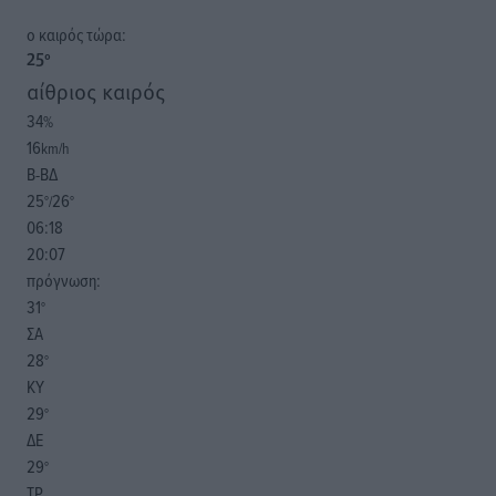
o καιρός τώρα:
25
°
αίθριος καιρός
34
%
16
km/h
Β-ΒΔ
25
26
°/
°
06:18
20:07
πρόγνωση:
31
°
ΣΑ
28
°
ΚΥ
29
°
ΔΕ
29
°
ΤΡ