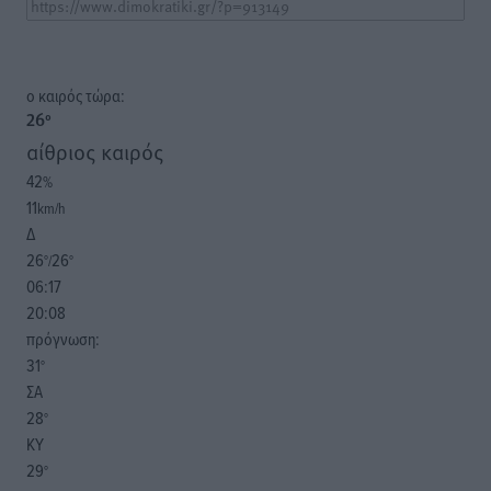
o καιρός τώρα:
26
°
αίθριος καιρός
42
%
11
km/h
Δ
26
26
°/
°
06:17
20:08
πρόγνωση:
31
°
ΣΑ
28
°
ΚΥ
29
°