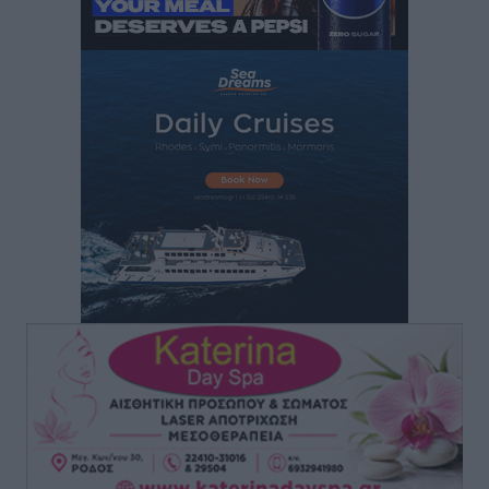
“Η Ευρώπη αντιμετώπιζε το προσφυγικό σαν ταινία
τρόμου” – Η συγκλονιστική μαρτυρία της Χαρούλας
Γιασιράνη στον RV για τα γεγονότα που οδήγησαν στο
Σύμφωνο της Λέρου
Τοπικές Ειδήσεις
•
πριν 5 ώρες
Συναυλία με τον Γιάννη Κότσιρα στις 21 Αυγούστου
Πολιτιστικά
•
πριν 5 ώρες
Έκτακτη συνεδρίαση της Δημοτικής Επιτροπής Ρόδου
αύριο Παρασκευή 7 Αυγούστου
Τοπικές Ειδήσεις
•
πριν 5 ώρες
ΑΕΡΑ: Δεν σταματάει να ενισχύεται, νέο απόκτημα ο
Μητρόπουλος
Αθλητικά
•
πριν 6 ώρες