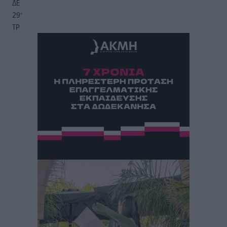
ΔΕ
29
°
ΤΡ