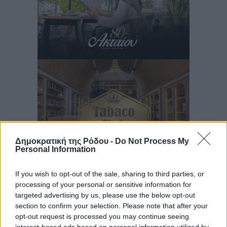
Δημοκρατική της Ρόδου -
Do Not Process My
Personal Information
If you wish to opt-out of the sale, sharing to third parties, or
processing of your personal or sensitive information for
Ροή ειδήσεων
targeted advertising by us, please use the below opt-out
section to confirm your selection. Please note that after your
opt-out request is processed you may continue seeing
Η Meridiam ξεκλειδώνει τις έρευνες βυθού στη
interest-based ads based on personal information utilized by