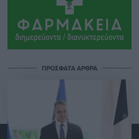
ΠΑΜΕ ΣΤΟΙΧΗΜΑ: Περισσότερα από 95 εκατομμύρια
ευρώ σε κέρδη μοίρασε τον Ιούλιο
Αθλητικά
•
πριν 6 ώρες
Ολοκλήρωση του έργου αναβάθμισης των
υποδομών του Νεστορίδειου Μελάθρου
Τοπικές Ειδήσεις
•
πριν 7 ώρες
ΠΡΟΣΦΑΤΑ ΑΡΘΡΑ
Γ.Σ. Διαγόρας: Στα «κυανέρυθρα» ο Janni Pembe
Αθλητικά
•
πριν 8 ώρες
Σύλληψη 21χρονου για ναρκωτικά στη Ρόδο
Τοπικές Ειδήσεις
•
πριν 8 ώρες
Με 13,1% κάλυψη εργαζομένων από συλλογικές
συμβάσεις, η Ελλάδα στον “πάτο” της ΕΕ
Απόψεις
•
πριν 9 ώρες