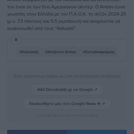
τον έναν εκ των δύο Αμερικανών σέντερ. Ο Άπσον έγινε
γνωστός στην Ελλάδα με τον Π.Α.Ο.Κ. τη σεζόν 2024-25
(μ.ο. 7.3 πόντους και 5.5 ριμπάουντ) και αναμένεται να
ανακοινωθεί από τους ”θαλασσί”.
#Κολοσσός
#Ντεβόντε Άπσον
#Καλαθοσφαίριση
Δείτε περισσότερα άρθρα μας στα αποτελέσματα αναζήτησης
Add Dimokratiki.gr on Google ↗
Ακολουθήστε μας στο Google News ★ ↗
Στο Google News πατήστε ★ Ακολουθήστε