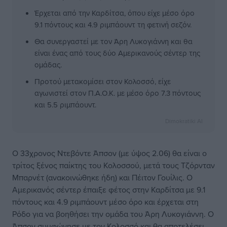
Έρχεται από την Καρδίτσα, όπου είχε μέσο όρο
9.1 πόντους και 4.9 ριμπάουντ τη φετινή σεζόν.
Θα συνεργαστεί με τον Άρη Λυκογιάννη και θα
είναι ένας από τους δύο Αμερικανούς σέντερ της
ομάδας.
Προτού μετακομίσει στον Κολοσσό, είχε
αγωνιστεί στον Π.Α.Ο.Κ. με μέσο όρο 7.3 πόντους
και 5.5 ριμπάουντ.
Dimokratiki AI
Ο 33χρονος Ντεβόντε Άπσον (με ύψος 2.06) θα είναι ο
τρίτος ξένος παίκτης του Κολοσσού, μετά τους Τζόρνταν
Μπαρνέτ (ανακοινώθηκε ήδη) και Πέιτον Γουίλις. Ο
Αμερικανός σέντερ έπαιξε φέτος στην Καρδίτσα με 9.1
πόντους και 4.9 ριμπάουντ μέσο όρο και έρχεται στη
Ρόδο για να βοηθήσει την ομάδα του Άρη Λυκογιάννη. Ο
Άπσον συμφώνησε με τον Κολοσσό και θα αποτελέσει