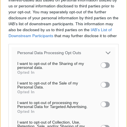
θαλάσσια περιοχή Κάσου και Καρπάθου
us or personal information disclosed to third parties prior to
your opt-out. You may separately opt-out of the further
Τοπικές Ειδήσεις
•
πριν 2 ώρες
disclosure of your personal information by third parties on the
IAB’s list of downstream participants. This information may
Παρουσίαση βιβλίου του Α. Χατζημιχαήλ – Τιμητική
also be disclosed by us to third parties on the
IAB’s List of
εκδήλωση για τους αυτοδιοικητικούς της Κω
Downstream Participants
that may further disclose it to other
Πολιτιστικά
•
πριν 3 ώρες
third parties.
Personal Data Processing Opt Outs
Εγκρίθηκε η ηλεκτρική διασύνδεση Ρόδου και Κω
I want to opt-out of the Sharing of my
μέσω υποβρύχιων καλωδίων με την ηπειρωτική
personal data.
Ελλάδα
Opted In
Τοπικές Ειδήσεις
•
πριν 4 ώρες
I want to opt-out of the Sale of my
Personal Data.
Opted In
Νέο ανακαινισμένο δημοτικό τουριστικό γραφείο
στην Πάτμο
I want to opt-out of processing my
Personal Data for Targeted Advertising.
Τοπικές Ειδήσεις
•
πριν 4 ώρες
Opted In
I want to opt-out of Collection, Use,
Οι συναντήσεις που είχε κατά την επίσκεψη του στη
Retention, Sale, and/or Sharing of my