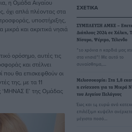
ια, η Ομάδα Αιγαίου
ΣΧΕΤΙΚΆ
ος, όχι απλά πλέοντας στα
 προσφοράς, υποστήριξης,
ΣΥΜΠΛΕΥΣΗ ΑΜΚΕ – Επετε
 μικρά και ακριτικά νησιά
Διάπλους 2024 σε Χάλκη, 
Νίσυρο, Ψέριμο, Τέλενδο
"10 χρόνια η καρδιά μας χτ
τικό ορόσημο, αυτές τις
στα νησιά"! Mε αυτό το
οσφοράς και στέλνει
συναίσθημα,…
ί που θα επισκεφθούν οι
ές της, με τα 11
Μελισσοκομία: Στα 1,8 εκα
η ενίσχυση για τα Μικρά 
ς ‘ΜΗΝΑΣ Ε’ της Ομάδας
του Αιγαίου Πελάγους
Έως και 14 ευρώ ανά κατε
επιλέξιμη κυψέλη ανέρχετα
μέγιστο ποσό…