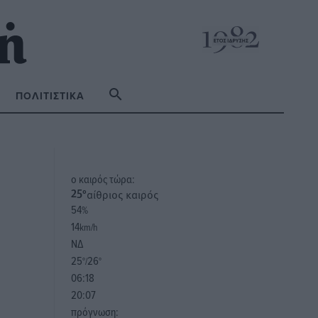
ΠΟΛΙΤΙΣΤΙΚΆ
o καιρός τώρα:
αίθριος καιρός
25
°
54
%
14
km/h
ΝΔ
25
26
°/
°
06:18
20:07
πρόγνωση: