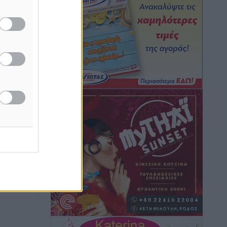
Τοπικές Ειδήσεις
•
πριν 5 ώρες
Iατρικός Σύλλογος Ροδου προς Α.
Γεωργιάδη: Στρατηγικές Προτάσεις για
την Ενίσχυση της Δημόσιας Υγείας στη
Νησιωτική Ελλάδα και στα
Νοσοκομεία της Γ΄ Ζώνης
Τοπικές Ειδήσεις
•
πριν 5 ώρες
Πάνθηρες: Ξεκίνησαν αισιόδοξοι για
την παρθενική “πτήση” τους
Αθλητικά
•
πριν 5 ώρες
Άρης Αρχαγγέλου: Στο πλευρό του
άτυχου Ιάκωβου Θωμά
Αθλητικά
•
πριν 5 ώρες