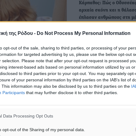
Κάρπαθος: Πώς ο Οδυσσέας
αρχαία σκόνη και η θάλασ
έπλασαν ανθρώπους στη μέ
πελάγους
ική της Ρόδου -
Do Not Process My Personal Information
Κάρπαθος, εκεί που ο Οδυ
η αρχαία σκόνη και
to opt-out of the sale, sharing to third parties, or processing of your per
η θάλασσα έπλασαν τους
formation for targeted advertising by us, please use the below opt-out s
ανθρώπους…
r selection. Please note that after your opt-out request is processed y
eing interest-based ads based on personal information utilized by us or
disclosed to third parties prior to your opt-out. You may separately opt-
Γιώργος Χατζημάρκος: Η
losure of your personal information by third parties on the IAB’s list of
μοριοδότηση της εντοπιότη
. This information may also be disclosed by us to third parties on the
IA
τη νησιωτική Ελλάδα, ήταν
Participants
that may further disclose it to other third parties.
μας πολλά χρόνια και…
Στη μοριοδότηση της εντοπ
για τη νησιωτική Ελλάδα πο
l Data Processing Opt Outs
πλέον νόμος…
 εξέχοντες επαγγελματίες
o opt-out of the Sharing of my personal data.
λων των υπόλοιπων κλάδων