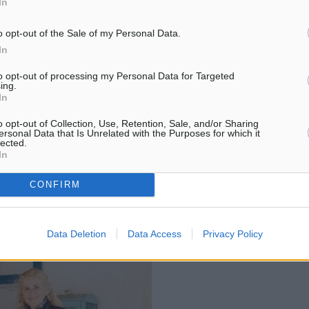
In
 για τα μικρά και ακριτικά
o opt-out of the Sale of my Personal Data.
ΐου 2024 από το Λαγονήσι,
In
 τους Φούρνους, και με τη
to opt-out of processing my Personal Data for Targeted
αθονήσι, Αρκιούς,
ing.
In
νήσι για να επιστρέψουν
στις 26 Μαΐου. Στο πλευρό
o opt-out of Collection, Use, Retention, Sale, and/or Sharing
ersonal Data that Is Unrelated with the Purposes for which it
φοράς και της
lected.
In
ος καλλιτέχνης, Γιάννης
νησί των Λειψών στις 20
CONFIRM
Data Deletion
Data Access
Privacy Policy