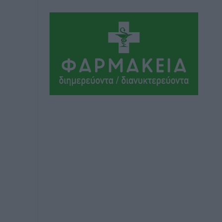
Αθλητικά
•
πριν 7 ώρες
Συνελήφθη 37χρονη στη Ρόδο γιατί
είχε αφήσει τα τρία ανήλικα παιδιά της
χωρίς επιτήρηση
Τοπικές Ειδήσεις
•
πριν 7 ώρες
Σταυρός Καλυθιών: Απέκτησε την
Φωτεινή Πιζάνια
Αθλητικά
•
πριν 8 ώρες
Το Yucatan Show έρχεται στη Ρόδο με
τον Frankie Lluc
Πολιτιστικά
•
πριν 9 ώρες
Σι Τζέι Χάρις: «Να πανηγυρίσουμε
πολλές νίκες μαζί»