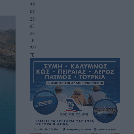
31
°
ΚΥ
29
°
ΔΕ
29
°
ΤΡ
28
°
ΤΕ