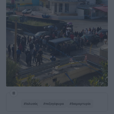
#Ιαλυσός
#πεζογέφυρα
#διαμαρτυρία