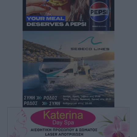
Τοπικές Ειδήσεις
•
πριν 6 ώρες
“Η Ευρώπη αντιμετώπιζε το προσφυγικό σαν ταινία
τρόμου” – Η συγκλονιστική μαρτυρία της Χαρούλας
Γιασιράνη στον RV για τα γεγονότα που οδήγησαν στο
Σύμφωνο της Λέρου
Τοπικές Ειδήσεις
•
πριν 6 ώρες
Συναυλία με τον Γιάννη Κότσιρα στις 21 Αυγούστου
Πολιτιστικά
•
πριν 6 ώρες
Έκτακτη συνεδρίαση της Δημοτικής Επιτροπής Ρόδου
αύριο Παρασκευή 7 Αυγούστου
Τοπικές Ειδήσεις
•
πριν 6 ώρες
ΑΕΡΑ: Δεν σταματάει να ενισχύεται, νέο απόκτημα ο
Μητρόπουλος