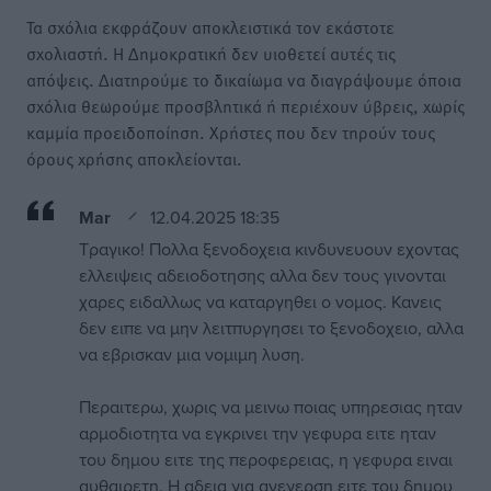
Τα σχόλια εκφράζουν αποκλειστικά τον εκάστοτε
σχολιαστή. Η Δημοκρατική δεν υιοθετεί αυτές τις
απόψεις. Διατηρούμε το δικαίωμα να διαγράψουμε όποια
σχόλια θεωρούμε προσβλητικά ή περιέχουν ύβρεις, χωρίς
καμμία προειδοποίηση. Χρήστες που δεν τηρούν τους
όρους χρήσης αποκλείονται.
Mar
12.04.2025 18:35
Τραγικο! Πολλα ξενοδοχεια κινδυνευουν εχοντας
ελλειψεις αδειοδοτησης αλλα δεν τους γινονται
χαρες ειδαλλως να καταργηθει ο νομος. Κανεις
δεν ειπε να μην λειτπυργησει το ξενοδοχειο, αλλα
να εβρισκαν μια νομιμη λυση.
Περαιτερω, χωρις να μεινω ποιας υπηρεσιας ηταν
αρμοδιοτητα να εγκρινει την γεφυρα ειτε ηταν
του δημου ειτε της περοφερειας, η γεφυρα ειναι
αυθαιρετη. Η αδεια για ανεγερση ειτε του δημου