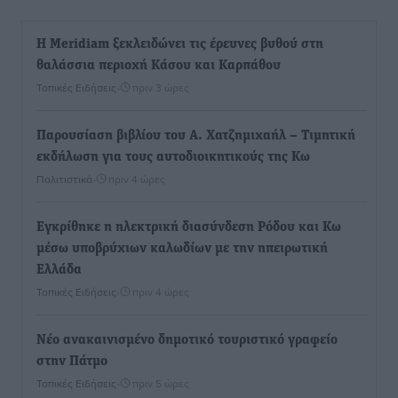
Η Meridiam ξεκλειδώνει τις έρευνες βυθού στη
θαλάσσια περιοχή Κάσου και Καρπάθου
Τοπικές Ειδήσεις
•
πριν 3 ώρες
Παρουσίαση βιβλίου του Α. Χατζημιχαήλ – Τιμητική
εκδήλωση για τους αυτοδιοικητικούς της Κω
Πολιτιστικά
•
πριν 4 ώρες
Εγκρίθηκε η ηλεκτρική διασύνδεση Ρόδου και Κω
μέσω υποβρύχιων καλωδίων με την ηπειρωτική
Ελλάδα
Τοπικές Ειδήσεις
•
πριν 4 ώρες
Νέο ανακαινισμένο δημοτικό τουριστικό γραφείο
στην Πάτμο
Τοπικές Ειδήσεις
•
πριν 5 ώρες