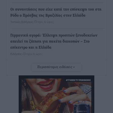
Οι συναντήσεις που είχε κατά την επίσκεψη του στη
Ρόδο ο Πρέσβης της Βραζιλίας στην Ελλάδα
Τοπικές Ειδήσεις
•
πριν 5 ώρες
Γερμανική αγορά: Έλλειψη προσιτών ξενοδοχείων
απειλεί τη ζήτηση για πακέτα διακοπών – Στο
επίκεντρο και η Ελλάδα
Ειδήσεις
•
πριν 6 ώρες
Περισσότερες ειδήσεις
Νέο ξενοδοχείο στη Ρόδο για την H Hotels –
Χατζηλαζάρου – Προχωρά καινούργιο ξενοδοχείο
στην Κω
Τοπικές Ειδήσεις
•
πριν 6 ώρες
Αυτοκίνητο μπήκε παράνομα σε μονόδρομο στο
Μαστιχάρι – Αναποδογύρισε όχημα με μητέρα και
5χρονο παιδί