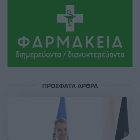
Ιππότες: Με το βλέμμα στραμμένο στο μέλλον
Αθλητικά
•
πριν 7 ώρες
ΠΑΜΕ ΣΤΟΙΧΗΜΑ: Περισσότερα από 95 εκατομμύρια
ευρώ σε κέρδη μοίρασε τον Ιούλιο
Αθλητικά
•
πριν 7 ώρες
Ολοκλήρωση του έργου αναβάθμισης των
υποδομών του Νεστορίδειου Μελάθρου
Τοπικές Ειδήσεις
•
πριν 7 ώρες
ΠΡΟΣΦΑΤΑ ΑΡΘΡΑ
Γ.Σ. Διαγόρας: Στα «κυανέρυθρα» ο Janni Pembe
Αθλητικά
•
πριν 9 ώρες
Σύλληψη 21χρονου για ναρκωτικά στη Ρόδο
Τοπικές Ειδήσεις
•
πριν 9 ώρες
Με 13,1% κάλυψη εργαζομένων από συλλογικές