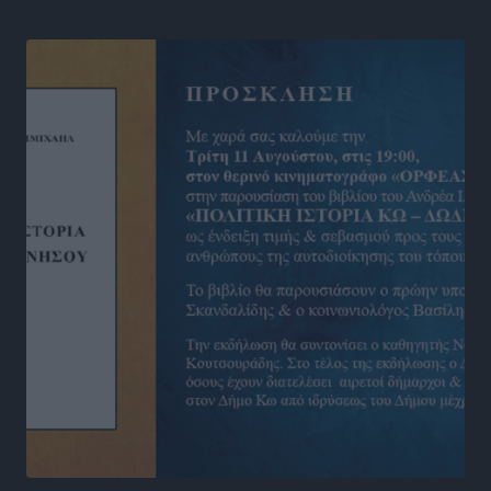
Αθλητικά
•
πριν 10 ώρες
Νέες ταυτότητες: Ποιοι πρέπει να τις αλλάξουν άμεσα
και ποιοι όχι
Ειδήσεις
•
πριν 10 ώρες
Στον Ιπποκράτη η Μαρία Βλάχου
Αθλητικά
•
πριν 10 ώρες
Οικονομική ενίσχυση για συντήρηση στο κλειστό της
Καρπάθου
Αθλητικά
•
πριν 10 ώρες
Στάθης Αντωνάς: Ένα βήμα πριν από επαγγελματικό
συμβόλαιο πυγμαχίας με MTGP και BXGP για Ευρώπη
και Αυστραλία
Αθλητικά
•
πριν 10 ώρες