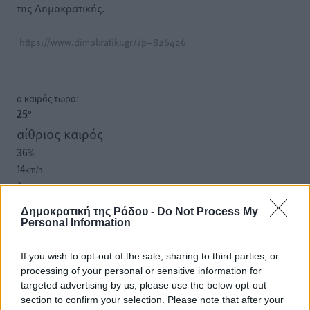
της Δημοκρατικής.
o καιρός τώρα:
25
°
αίθριος καιρός
36
%
14
km/h
Δ
25
27
°/
°
Δημοκρατική της Ρόδου -
Do Not Process My
06:17
Personal Information
20:08
πρόγνωση:
If you wish to opt-out of the sale, sharing to third parties, or
31
°
processing of your personal or sensitive information for
ΣΑ
targeted advertising by us, please use the below opt-out
section to confirm your selection. Please note that after your
28
°