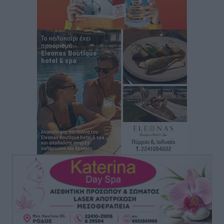
Πολιτιστικά
•
πριν 2 ώρες
Έκτακτη συνεδρίαση της Δημοτικής Επιτροπής Ρόδου
αύριο Παρασκευή 7 Αυγούστου
Τοπικές Ειδήσεις
•
πριν 2 ώρες
ΑΕΡΑ: Δεν σταματάει να ενισχύεται, νέο απόκτημα ο
Μητρόπουλος
Αθλητικά
•
πριν 2 ώρες
Κλεάνθης: Δουλειές μετά ευχαριστιών στο γήπεδο,
ατομικό για δύο
Αθλητικά
•
πριν 2 ώρες
Φοίβος: Εν αναμονή του Νίκου Λαζίδη
Αθλητικά
•
πριν 2 ώρες
Ιάλυσος Β’: Νωρίς νωρίς μπήκαν στα βάσανα της