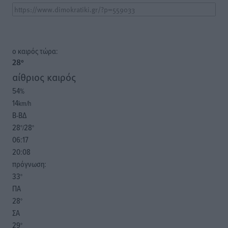
o καιρός τώρα:
28
°
αίθριος καιρός
54
%
14
km/h
Β-ΒΔ
28
28
°/
°
06:17
20:08
πρόγνωση:
33
°
ΠΑ
28
°
ΣΑ
29
°