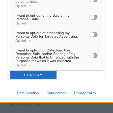
personal data.
Εγκρίθηκε η ηλεκτρική διασύνδεση Ρόδου και Κω
Opted In
μέσω υποβρύχιων καλωδίων με την ηπειρωτική
Ελλάδα
I want to opt-out of the Sale of my
Personal Data.
Τοπικές Ειδήσεις
•
πριν 9 λεπτά
Opted In
I want to opt-out of processing my
Νέο ανακαινισμένο δημοτικό τουριστικό γραφείο
Personal Data for Targeted Advertising.
στην Πάτμο
Opted In
Τοπικές Ειδήσεις
•
πριν 28 λεπτά
I want to opt-out of Collection, Use,
Retention, Sale, and/or Sharing of my
Personal Data that Is Unrelated with the
Οι συναντήσεις που είχε κατά την επίσκεψη του στη
Purposes for which it was collected.
Opted In
Ρόδο ο Πρέσβης της Βραζιλίας στην Ελλάδα
Τοπικές Ειδήσεις
•
πριν 1 ώρα
CONFIRM
Γερμανική αγορά: Έλλειψη προσιτών ξενοδοχείων
απειλεί τη ζήτηση για πακέτα διακοπών – Στο
Data Deletion
Data Access
Privacy Policy
επίκεντρο και η Ελλάδα
Ειδήσεις
•
πριν 1 ώρα