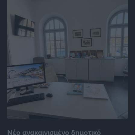
Καρπάθου
Αθλητικά
•
πριν 6 ώρες
Στάθης Αντωνάς: Ένα βήμα πριν από επαγγελματικό
συμβόλαιο πυγμαχίας με MTGP και BXGP για Ευρώπη
και Αυστραλία
Αθλητικά
•
πριν 6 ώρες
ΚΑΕ Κολοσσός: Τα… ευρωπαϊκά εισιτήρια διαρκείας
Αθλητικά
•
πριν 6 ώρες
Ιπποκράτης: Ανανέωσε η Νίκη Καρτσαμάρη
Αθλητικά
•
πριν 6 ώρες
Η Μανίσα πήρε Buie και Davis
Αθλητικά
•
πριν 6 ώρες
Νέο ανακαινισμένο δημοτικό