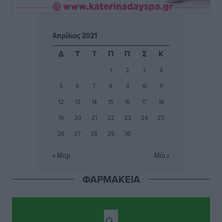
προετοιμασίας
Αθλητικά
•
πριν 2 ώρες
Απρίλιος 2021
Εθνικός Αρχίπολης: Μεγάλο βήμα προόδου η ίδρυση
Δ
Τ
Τ
Π
Π
Σ
Κ
Ακαδημίας
1
2
3
4
Αθλητικά
•
πριν 2 ώρες
5
6
7
8
9
10
11
Ιππότες: Με το βλέμμα στραμμένο στο μέλλον
12
13
14
15
16
17
18
Αθλητικά
•
πριν 2 ώρες
19
20
21
22
23
24
25
26
27
28
29
30
ΠΑΜΕ ΣΤΟΙΧΗΜΑ: Περισσότερα από 95 εκατομμύρια
ευρώ σε κέρδη μοίρασε τον Ιούλιο
« Μαρ
Μάι »
Αθλητικά
•
πριν 3 ώρες
ΦΑΡΜΑΚΕΙΑ
Ολοκλήρωση του έργου αναβάθμισης των
υποδομών του Νεστορίδειου Μελάθρου
Τοπικές Ειδήσεις
•
πριν 3 ώρες