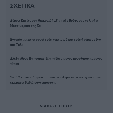
ΣΧΕΤΙΚΆ
Λέρος: Επείγουσα διακομιδή 17 μηνών βρέφους στο λιμάνι
Μαστιχαρίου της Κω
Εντοπίστηκαν οι σοροί ενός κοριτσιού και ενός άνδρα σε Κω
και Τήλο
Αλέξανδρος Παπουράς: Η απαξίωση ενός προσώπου και ενός
τόπου
Το ΕΣΥ έσωσε Τούρκο ασθενή στη Λέρο και η οικογένειά του
εκφράζει βαθιά ευγνωμοσύνη
ΔΙΑΒΑΣΕ ΕΠΙΣΗΣ