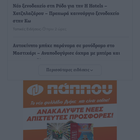
Νέο ξενοδοχείο στη Ρόδο για την H Hotels –
Χατζηλαζάρου – Προχωρά καινούργιο ξενοδοχείο
στην Κω
Τοπικές Ειδήσεις
•
πριν 2 ώρες
Αυτοκίνητο μπήκε παράνομα σε μονόδρομο στο
Μαστιχάρι – Αναποδογύρισε όχημα με μητέρα και
5χρονο παιδί
Τοπικές Ειδήσεις
•
πριν 2 ώρες
Περισσότερες ειδήσεις
“Η Ευρώπη αντιμετώπιζε το προσφυγικό σαν ταινία
τρόμου” – Η συγκλονιστική μαρτυρία της Χαρούλας
Γιασιράνη στον RV για τα γεγονότα που οδήγησαν στο
Σύμφωνο της Λέρου
Τοπικές Ειδήσεις
•
πριν 2 ώρες
Συναυλία με τον Γιάννη Κότσιρα στις 21 Αυγούστου