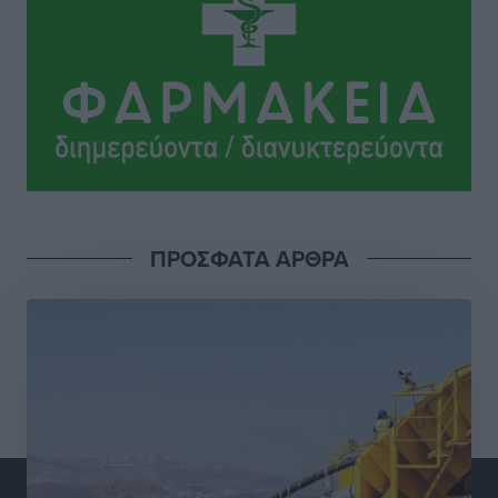
Γ.Σ. Διαγόρας: Στα «κυανέρυθρα» ο Janni Pembe
Αθλητικά
•
πριν 4 ώρες
Σύλληψη 21χρονου για ναρκωτικά στη Ρόδο
Τοπικές Ειδήσεις
•
πριν 5 ώρες
Με 13,1% κάλυψη εργαζομένων από συλλογικές
συμβάσεις, η Ελλάδα στον “πάτο” της ΕΕ
ΠΡΟΣΦΑΤΑ ΑΡΘΡΑ
Απόψεις
•
πριν 5 ώρες
Στο νοσοκομείο της Ρόδου αύριο ο Άδωνις Γεωργιάδης
Τοπικές Ειδήσεις
•
πριν 5 ώρες
Φώτης Γιαννακός στον RV: Με αυξημένες πληρότητες
η Λέρος, στόχος η επιμήκυνση της τουριστικής σεζόν
στο νησί