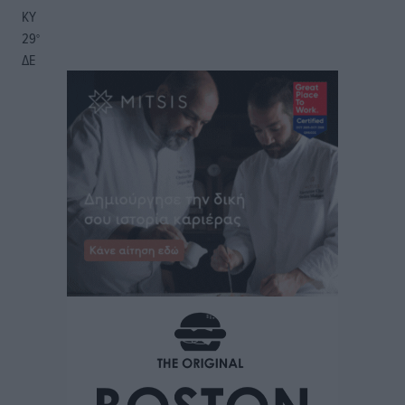
ΚΥ
29
°
ΔΕ