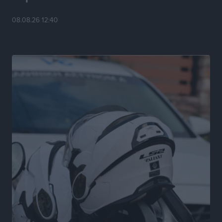
ΑΔΜΗΕ: Ολοκληρώνεται η ηλεκτρική διασύνδεση των
08.08.26 12:40
Κυκλάδων, τα οφέλη
Ειδήσεις
•
πριν 5 ώρες
Πόσοι Ευρωπαίοι «αντέχουν» διακοπές στο εξωτερικό
– Τι ισχύει για Έλληνες
Ειδήσεις
•
πριν 5 ώρες
Βούλγαροι τουρίστες: Λιγότερες διανυκτερεύσεις
στην Ελλάδα, αλλά 18% υψηλότερη δαπάνη ανά
διανυκτέρευση
Ειδήσεις
•
πριν 5 ώρες
Βέλγοι τουρίστες: Στα 547,9 εκατ. ευρώ οι εισπράξεις
για την Ελλάδα
Ειδήσεις
•
πριν 5 ώρες