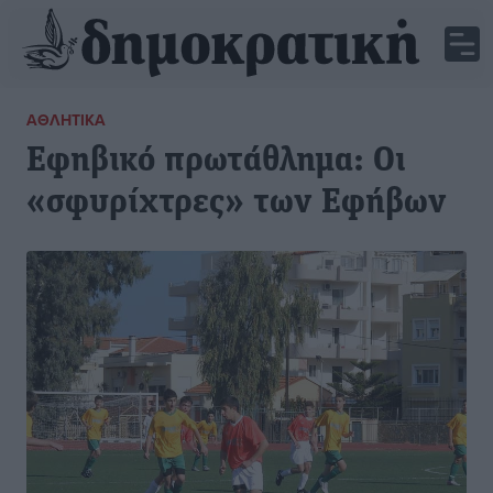
ΑΘΛΗΤΙΚΆ
Εφηβικό πρωτάθλημα: Οι
«σφυρίχτρες» των Εφήβων