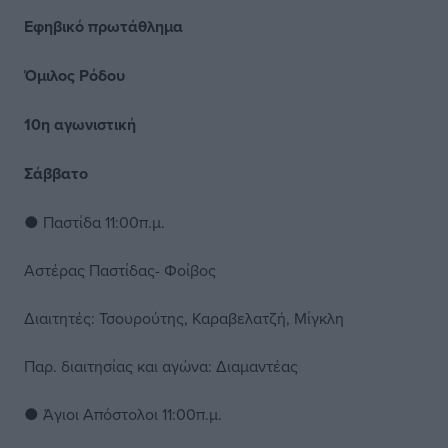
Εφηβικό πρωτάθλημα
Όμιλος Ρόδου
10η αγωνιστική
Σάββατο
● Παστίδα 11:00π.μ.
Αστέρας Παστίδας- Φοίβος
Διαιτητές: Τσουρούτης, Καραβελατζή, Μίγκλη
Παρ. διαιτησίας και αγώνα: Διαμαντέας
● Άγιοι Απόστολοι 11:00π.μ.