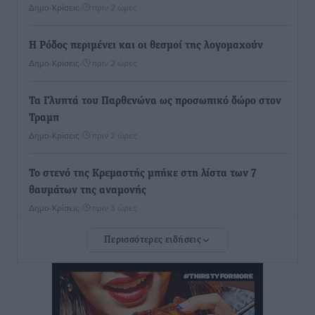
Δημο-Κρίσεις
•
πριν 2 ώρες
Η Ρόδος περιμένει και οι θεσμοί της λογομαχούν
Δημο-Κρίσεις
•
πριν 2 ώρες
Τα Γλυπτά του Παρθενώνα ως προσωπικό δώρο στον
Τραμπ
Δημο-Κρίσεις
•
πριν 2 ώρες
Το στενό της Κρεμαστής μπήκε στη λίστα των 7
θαυμάτων της αναμονής
Δημο-Κρίσεις
•
πριν 3 ώρες
Περισσότερες ειδήσεις
ΣΕΤΕ: Σημαντική θεσμική εξέλιξη η ΚΥΑ για το ΕΧΠ
για τον τουρισμό
Ειδήσεις
•
πριν 3 ώρες