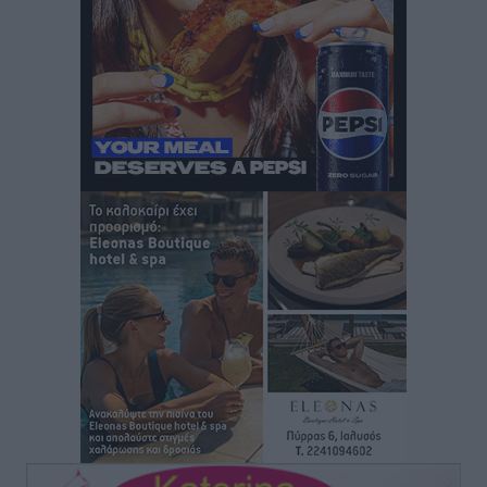
Γ. Χατζημάρκος: “Δύο μεγάλες δεσμεύσεις
Γεωργιάδη” – Κίνητρα για τους γιατρούς των νησιών
και συνεργασία Ρόδου με το Αττικόν για το
Ακτινοθεραπευτικό
Τοπικές Ειδήσεις
•
πριν 3 ώρες
Σούπερ μάρκετ: Διευρύνεται η εθνική πρωτοβουλία
για τις τιμές – Eρχονται νέες συμμετοχές εταιρειών
Ειδήσεις
•
πριν 3 ώρες
Συνελήφθησαν έξι άτομα για ηχορύπανση από
καταστήματα στο Νότιο Αιγαίο
Τοπικές Ειδήσεις
•
πριν 3 ώρες
15 Αυγούστου 2026: Πώς θα πληρωθούν όσοι
εργαστούν την αργία – Τι ισχύει για πενθήμερο,
εξαήμερο και άδειες
Ειδήσεις
•
πριν 3 ώρες