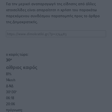
Για την μερική αναπαραγωγή της είδησης από άλλες
ιστοσελίδες είναι απαραίτητη η χρήση του παρακάτω
παρεχόμενου συνδέσμου παραπομπής προς το άρθρο
της Δημοκρατικής.
o καιρός τώρα:
30
°
αίθριος καιρός
81
%
14
km/h
Δ-ΝΔ
30
30
°/
°
06:18
20:06
πρόγνωση: