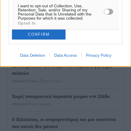
I want to opt-out of Collection, Use,
Retention, Sale, and/or Sharing of my
Personal Data that Is Unrelated with the
Ροή ειδήσεων
Purposes for which it was collected.
Opted In
CONFIRM
Γ’ Εθνική Κατηγορία: Οι ημερομηνίες των
αγωνιστικών της κανονικής περιόδου
Αθλητικά
•
πριν 2 ώρες
Data Deletion
Data Access
Privacy Policy
Συνελήφθησαν δύο άτομα στην Κάρπαθο για άγρα
πελατών
Τοπικές Ειδήσεις
•
πριν 2 ώρες
Χωρίς υποχρεωτική παρουσία μικρών στη 12άδα
Αθλητικά
•
πριν 2 ώρες
Ο Πελεκάνος, οι ανεμογεννήτριες και μια κοινότητα
που κανείς δεν ρώτησε