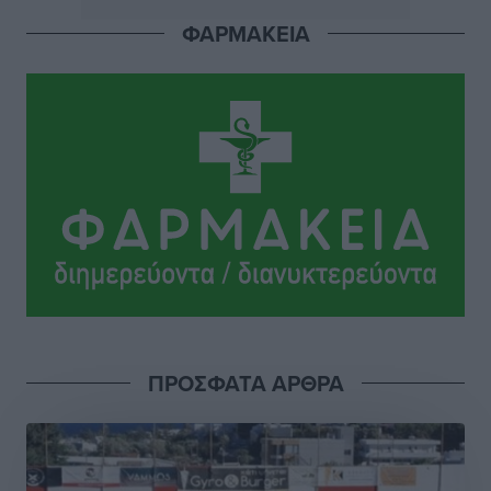
ΦΑΡΜΑΚΕΙΑ
Εθνική Παίδων: Ο Χριστοδούλου και η καλύτερη
φουρνιά των τελευταίων ετών
Αθλητικά
•
πριν 4 ώρες
Διαγόρας: Ανανέωσε ο Μιχάλης Χατζηγεωργίου
Αθλητικά
•
πριν 4 ώρες
ΔΕΑΣ Δάφνη Ρόδου: Η Ευαγγελία Τετράδη στο
τεχνικό επιτελείο
Αθλητικά
•
πριν 4 ώρες
Γ.Σ. Διαγόρας: Το οργανόγραμμα των Ακαδημιών
Αθλητικά
•
πριν 4 ώρες
ΠΡΟΣΦΑΤΑ ΑΡΘΡΑ
Σταυρός Καλυθιών: Απέκτησε και την Ειρήνη
Καρελλάκη
Αθλητικά
•
πριν 4 ώρες