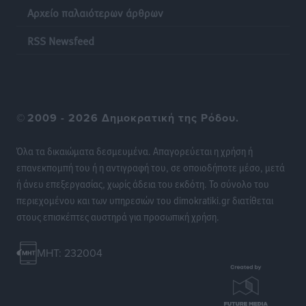
Πάνθηρες: Ξεκίνησαν αισιόδοξοι για την παρθενική
Αρχείο παλαιότερων άρθρων
“πτήση” τους
Αθλητικά
•
πριν 21 ώρες
RSS Newsfeed
Άρης Αρχαγγέλου: Στο πλευρό του άτυχου Ιάκωβου
Θωμά
Αθλητικά
•
πριν 21 ώρες
©
2009 - 2026 Δημοκρατική της Ρόδου.
Φοίβος: Η μεγάλη επιστροφή του Μπρένο Σαλβατιέρα
Όλα τα δικαιώματα δεσμευμένα. Απαγορεύεται η χρήση ή
Αθλητικά
•
πριν 21 ώρες
επανεκπομπή του ή η αντιγραφή του, σε οποιοδήποτε μέσο, μετά
ή άνευ επεξεργασίας, χωρίς άδεια του εκδότη. Το σύνολο του
Κλεάνθης: Έτοιμες οι κάρτες διαρκείας της νέας
περιεχομένου και των υπηρεσιών του dimokratiki.gr διατίθεται
σεζόν
στους επισκέπτες αυστηρά για προσωπική χρήση.
Αθλητικά
•
πριν 21 ώρες
MHT: 232004
Ατρόμητος Διμυλιάς: Ο Μαργαρίτης και μία
αδιαπραγμάτευτη φιλοσοφία
Αθλητικά
•
πριν 22 ώρες